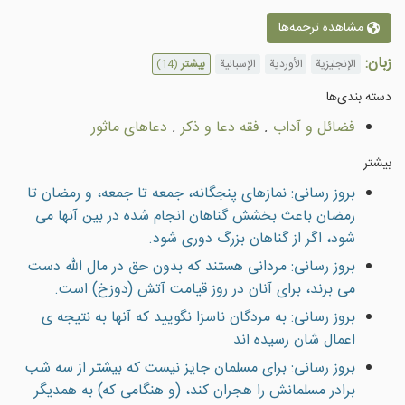
مشاهده ترجمه‌ها
زبان:
الإنجليزية
الأوردية
الإسبانية
بیشتر
(14)
دسته بندى‌ها
فضائل و آداب
.
فقه دعا و ذكر
.
دعاهاى ماثور
بیشتر
بروز رسانی: نمازهاى پنجگانه، جمعه تا جمعه، و رمضان تا
رمضان باعث بخشش گناهان انجام شده در بين آنها مى
شود، اگر از گناهان بزرگ دورى شود.
بروز رسانی: مردانى هستند كه بدون حق در مال الله دست
مى برند، براى آنان در روز قيامت آتش (دوزخ) است.
بروز رسانی: به مردگان ناسزا نگوييد که آنها به نتيجه ی
اعمال شان رسيده اند
بروز رسانی: براى مسلمان جایز نيست كه بيشتر از سه شب
برادر مسلمانش را هجران كند، (و هنگامى كه) به همديگر