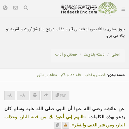
بروز رسانی:
يا الله، من از فتنه ی قبر و عذاب دوزخ و از شرّ ثروت و فقر به تو
پناه می برم.
اصلی
دسته بندى‌ها
فضائل و آداب
دسته بندی:
فضائل و آداب
.
فقه دعا و ذكر
.
دعاهاى ماثور
.
-
+
PDF
عن عائشة رضي الله عنها أن النبي صلى الله عليه وسلم كان
يدعو بهذه الكلمات:
«اللهم إني أعوذ بك من فتنة النار، وعذاب
النار، ومن شر الغنى والفقر»
.