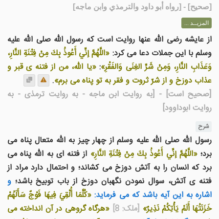
[
صحيح
] - [رواه أبو داود والترمذي وابن ماجه]
المزيــد ...
از عایشه رضی الله عنها روایت است که رسول الله صلی الله علیه
وسلم با این جملات دعا می کرد:
«اللَّهُمَّ إنِّي أَعُوذُ بِكَ مِنْ فِتْنَةِ النَّارِ،
وَعَذَابِ النَّارِ، وَمِنْ شَرِّ الغِنَى وَالفَقْرِ»
:
«يا الله، من از فتنه ی قبر و
عذاب دوزخ و از شرّ ثروت و فقر به تو پناه می برم»
.
[صحیح است]
- [به روایت ابن ماجه - به روایت ترمذی - به
روایت ابوداوود]
شرح
رسول الله صلی الله علیه وسلم از چهار چیز به الله متعال پناه می
برد؛
«اللَّهُمَّ إنِّي أَعُوذُ بِكَ مِنْ فِتْنَةِ النَّارِ»
از فتنه ای به الله پناه می
برد که انسان را به آتش دوزخ می کشاند؛ و احتمال دارد مراد از
فتنه ی آتش، سوال نمودن نگهبان دوزخ از باب توبیخ باشد؛
و
اشاره به این آیه باشد که می فرماید:
«كُلَّمَا أُلْقِيَ فِيهَا فَوْجٌ سَأَلَهُمْ
خَزَنَتُهَا أَلَمْ يَأْتِكُمْ نَذِيرٌ»
[ملک: 8]
«هرگاه گروهی در آن انداخته می