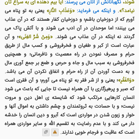
شوند،
نگهبانانش از آنان می پرسند:
آیا بیم دهنده ای به سراغ تان
نیامد؟»
.
و اینکه می فرماید:
«وَعَذَابِ النَّارِ»
یعنی به تو پناه می
آورم که از دوزخیان باشم؛ و دوزخیان کفار هستند که در آن عذاب
می بینند؛ اما موحدان در آن ادب می شوند و با آتش پاک می
گردند نه اینکه در آن عذاب می شوند.
«وَمِنْ شَرِّ الغِنَى»
؛ و آن
عبارت است از کبر و طغیان و فخرفروشی و کسب مال از طریق
حرام و مصرف نمودن در راه معصیت و نافرمانی؛ و همچنین
فخرفروشی به سبب مال و جاه و حرص و طمع بر جمع آوری مال
و به دست آوردن آن از راه حرام و انفاق نکردن آن می باشد.
«وَالفَقْرِ»
؛ یعنی و از شر فقر به تو پناه می آورم؛ و آن فقری است
که صبر و پرهیزگاری با آن همراه نیست تا جایی که باعث می شود
انسان کارهایی مرتکب شود که شایسته ی اهل دین و مروت
نیست؛ و با حسادت به ثروتمندان و چشم داشتن به اموال آنها و
خوار و زبون شدن در مواردی است که آبرو و دین انسان را خدشه
دار می کند و با عدم رضایت به تقسیم الله و سایر مواردی همراه
است که عاقبت و فرجام خوبی ندارند.