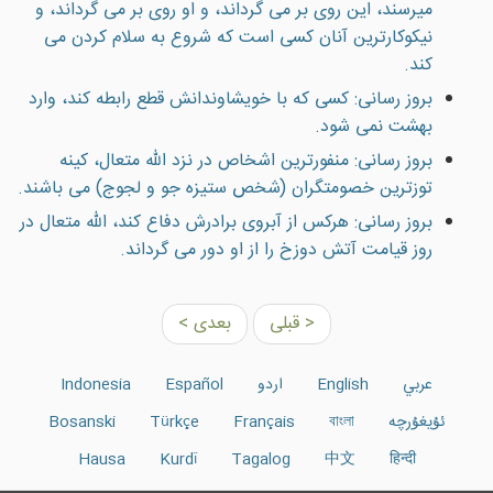
ميرسند، اين روى بر مى گرداند، و او روى بر مى گرداند، و
نيكوكارترين آنان كسى است كه شروع به سلام كردن مى
كند.
بروز رسانی: کسی که با خويشاوندانش قطع رابطه کند، وارد
بهشت نمی شود.
بروز رسانی: منفورترین اشخاص در نزد الله متعال، كينه
توزترين خصومتگران (شخص ستيزه جو و لجوج) مى باشند.
بروز رسانی: هرکس از آبروی برادرش دفاع کند، الله متعال در
روز قيامت آتش دوزخ را از او دور می گرداند.
< قبلی
بعدی >
عربي
English
اردو
Español
Indonesia
ئۇيغۇرچە
বাংলা
Français
Türkçe
Bosanski
Hausa
Kurdî
Tagalog
中文
हिन्दी