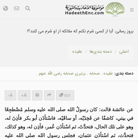
بروز رسانی:
آيا از كسی شرم نكنم كه ملائکه از او شرم می كنند؟!
اصلی
دسته بندى‌ها
عقيده
دسته بندی:
عقيده
.
صحابه
.
برتبری صحابه رضى الله عنهم
.
-
+
PDF
عن عائشة قالت: كان رسولُ الله صلى الله عليه وسلم مُضْطجِعًا
في بيتي، كاشفًا عن فَخِذَيْه، أو ساقَيْه، فاسْتأذَن أبو بكر فأذِنَ له،
وهو على تلك الحال، فتحدَّثَ، ثم اسْتأذَن عُمر، فأذِن له، وهو كذلك،
فتحدَّث، ثم اسْتأذَن عثمان، فجلس رسول الله صلى الله عليه