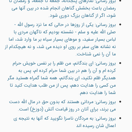
بروز رسانی: نمازهاى پنجگانه، جمعه تا جمعه، و رمضان تا
رمضان باعث بخشش گناهان انجام شده در بين آنها مى
شود، اگر از گناهان بزرگ دورى شود.
بروز رسانی: يكى از روزها در حالى كه ما نزد رسول الله -
صلى الله عليه و سلم - نشسته بوديم كه ناگهان مردى با
لباس بسيار سفيد، و موهاى بسيار سياه بر ما وارد شد، اما
نه نشانه هاى سفر بر روى او ديده مى شد، و نه هیچکدام از
ما آن را نمى شناخت.
بروز رسانی: اى بندگانم، من ظلم را بر نفس خويش حرام
كرده ام و آن را هم در بين شما حرام كرده ام، پس به
همديگر ظلم نكنيد، اى بندگانم، همه شما گمراه هستيد مگر
من كسى را هدايت دهم، پس از من طلب هدايت كنيد تا
شما را هدايت دهم.
بروز رسانی: مردانى هستند كه بدون حق در مال الله دست
مى برند، براى آنان در روز قيامت آتش (دوزخ) است.
بروز رسانی: به مردگان ناسزا نگوييد که آنها به نتيجه ی
اعمال شان رسيده اند