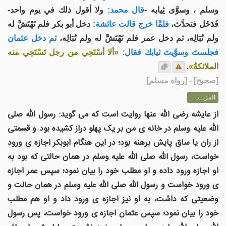
وسلم ، وسوَّى ثِيابه -
قال محمد:
ولا أقول ذلك في يوم واحد-
فَدَخَل فتحدَّث،
فلمَّا خرج قالت عائشة:
دخل أبو بكر فلم تَهْتَشَّ له
ولم تُبَالِه، ثم دخل عمر فلم تَهْتَشَّ له ولم تُبَالِه،
ثم دخل عثمان
فجلستَ وسوَّيتَ ثيابك فقال:
«ألا أسْتَحِي من رجل تَسْتَحِي منه
الملائكةُ»
.
[
صحيح
] - [رواه مسلم]
المزيــد ...
از عایشه رضی الله عنها روایت است که می گوید: رسول الله صلى
الله عليه وسلم در خانه ی من بر يک پهلو دراز كشيده بود و قسمتی
از ران يا ساق پايش برهنه بود؛ در اين هنگام ابوبكر اجازه ی ورود
خواست، رسول الله صلى الله عليه وسلم در همان حالتی كه بود به
او اجازه ورود داده و او مطلب خود را بيان نمود؛ سپس عمر اجازه
ی ورود خواست و رسول الله صلى الله عليه وسلم در همان حالت و
وضعیتی که داشت، به او نیز اجازه ی ورود داد و او هم مطلب
خود را بيان نمود؛ سپس عثمان اجازه ی ورود خواست، پس رسول