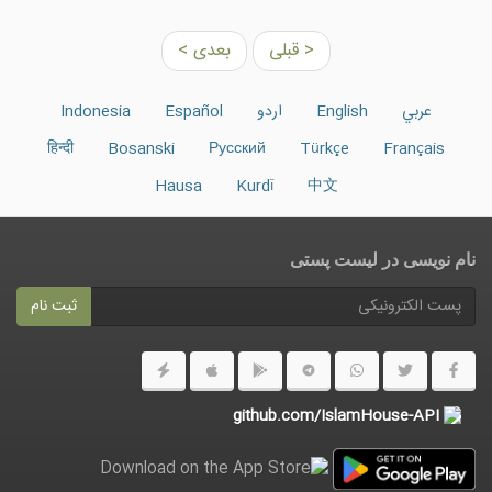
< قبلی
بعدی >
عربي
English
اردو
Español
Indonesia
हिन्दी
Bosanski
Русский
Türkçe
Français
Hausa
Kurdî
中文
نام نویسی در ليست پستى
ثبت نام
github.com/IslamHouse-API