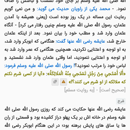
الله صلى الله عليه وسلم بر جای خود نشست و لباسش را صاف
نمود. -
محمد يكی از راويان حديث می گويد:
و من نمی گويم
رعايت این مساله در يک روز بوده است (يعنی هميشه با آمدن
عثمان، رسول الله صلى الله عليه وسلم چنين رفتار می کرد] - آنگاه
عثمان وارد شد و مطلب خود را بيان نمود. بعد از اينكه عثمان
خارج شد،
عايشه رضی الله عنها گفت:
هنگامی كه ابوبكر وارد شد،
به او توجه و اعتنايی نكرديد، همچنين هنگامی كه عمر وارد شد به
او توجه و اعتنايی ننموديد، اما وقتی عثمان وارد شد نشستيد و
لباس خود را مرتب نموديد؟
! رسول الله صلى الله عليه وسلم فرمود:
«أَلَا أَسْتَحِي مِنْ رَجُلٍ تَسْتَحِي مِنْهُ الْمَلَائِكَةُ»
:
«آيا از كسی شرم نكنم
كه ملائکه از او شرم می كنند؟!»
[صحیح است]
- [به روایت مسلم]
شرح
عایشه رضی الله عنها حکایت می کند که روزی رسول الله صلى الله
عليه وسلم در خانه اش بر يک پهلو دراز كشيده بود و قسمتی از ران
ها يا ساق های پايش برهنه بود؛ در اين هنگام ابوبكر رضی الله