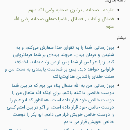
دسته بندى‌ها
عقيده
.
صحابه
.
برتبری صحابه رضى الله عنهم
فضائل و آداب
.
فضائل
.
فضيلت‌هاى صحابه رضى الله
عنهم
بیشتر
بروز رسانی: شما را به تقوای خدا سفارش می‌کنم، و به
شنیدن و فرمان بردن، هرچند برده‌ای بر شما فرمانروایی
کند. زیرا هر کس از شما پس از من زنده بماند، اختلاف
فراوانی خواهد دید. پس بر شماست پایبندی به سنت من و
سنت خلفای راشدینِ هدایت‌یافته
بروز رسانی: من به الله متعال پناه مى برم كه در بين شما
دوست خالصى داشته باشم، براى اينكه الله متعال من را
دوست خالص خود قرار داده است، همانطور كه ابراهيم را
دوست خالص خود قرار داده است، و اگر در بين امتم كسى
را دوست خالص خويش قرار مى دادم، ابو بكر را دوست
خالص خويش قرار مى دادم.