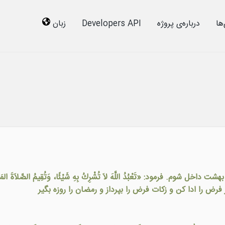
ها
درباره‌ى پروژه
Developers API
زبان
مود: «تَعْبُدُ اللَّهَ لاَ تُشْرِكُ بِهِ شَيْئًا، وَتُقِيمُ الصَّلاَةَ المَكْتُوبَةَ، و
فرض را ادا کن و زکات فرض را بپرداز و رمضان را روزه بگیر