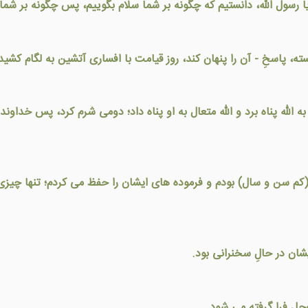
: یا رسول الله، دانستیم که چگونه بر شما سلام بگوییم، پس چگونه بر شما
ته، پاسخِ - آن را پنهان کند، روز قيامت با افساری آتشين به لگام کشي
به الله پناه برد و الله متعال به او پناه داد؛ دومی شرم كرد، پس خداوند 
 (کم سن و سال) بودم و فرموده های ايشان را حفظ می کردم؛ تنها چيزی
يشان در حالِ سخنرانی بود.
وجل فرا گرفته می شود.