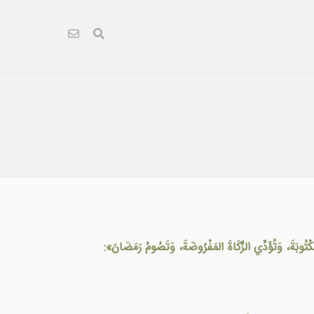
َتُؤَدِّي الزَّكَاةَ المَفْرُوضَةَ، وَتَصُومُ رَمَضَانَ»: