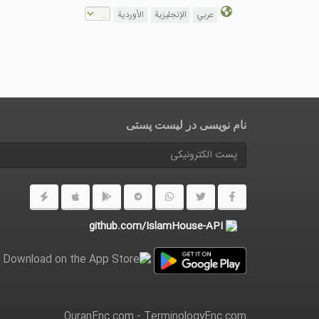
عربي
الإنجليزية
الأوردية
نام نویسی در ليست پستى
github.com/IslamHouse-API
QuranEnc.com
-
TerminologyEnc.com