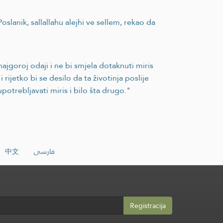
oslanik, sallallahu alejhi ve sellem, rekao da
ajgoroj odaji i ne bi smjela dotaknuti miris
 rijetko bi se desilo da ta životinja poslije
upotrebljavati miris i bilo šta drugo."
中文
فارسی
Registracija