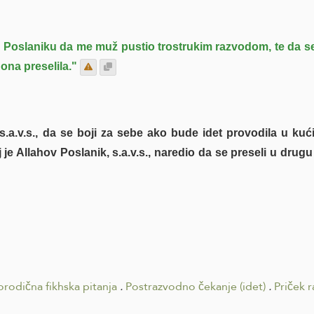
 Poslaniku da me muž pustio trostrukim razvodom, te da se
 ona preselila."
s.a.v.s., da se boji za sebe ako bude idet provodila u kuć
oj je Allahov Poslanik, s.a.v.s., naredio da se preseli u drugu
orodična fikhska pitanja
.
Postrazvodno čekanje (idet)
.
Priček 