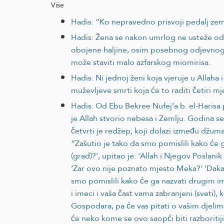
Više
Hadis: “Ko nepravedno prisvoji pedalj ze
Hadis: Žena se nakon umrlog ne usteže od u
obojene haljine, osim posebnog odjevnog og
može staviti malo azfarskog miomirisa.
Hadis: Ni jednoj ženi koja vjeruje u Allaha
muževljeve smrti koja će to raditi četiri m
Hadis: Od Ebu Bekree Nufej’a b. el-Harisa p
je Allah stvorio nebesa i Zemlju. Godina se
četvrti je redžep, koji dolazi između džum
“Zašutio je tako da smo pomislili kako će 
(grad)?', upitao je. 'Allah i Njegov Poslan
‘Zar ovo nije poznato mjesto Meka?' 'Dakako
smo pomislili kako će ga nazvati drugim im
i imeci i vaša čast vama zabranjeni (sveti
Gospodara, pa će vas pitati o vašim djeli
će neko kome se ovo saopći biti razboritiji 