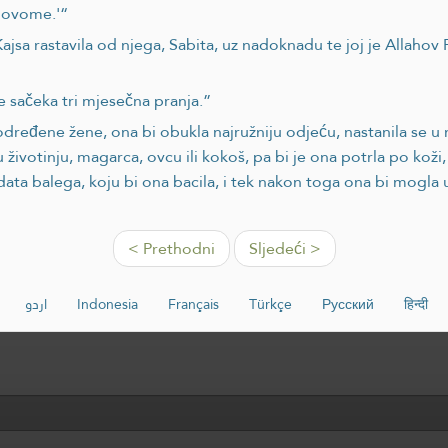
k ovome.'“
jsa rastavila od njega, Sabita, uz nadoknadu te joj je Allahov P
e sačeka tri mjesečna pranja.”
dređene žene, ona bi obukla najružniju odjeću, nastanila se u n
životinju, magarca, ovcu ili kokoš, pa bi je ona potrla po koži, i
oj data balega, koju bi ona bacila, i tek nakon toga ona bi mogla 
< Prethodni
Sljedeći >
اردو
Indonesia
Français
Türkçe
Русский
हिन्दी