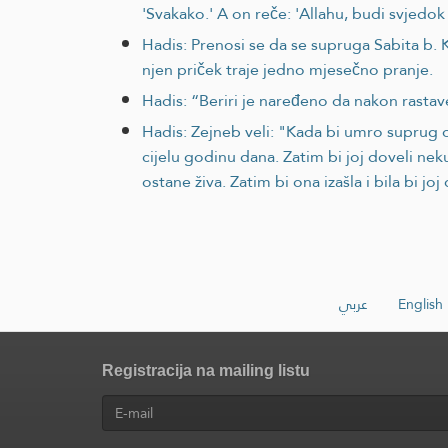
'Svakako.' A on reče: 'Allahu, budi svjedo
Hadis: Prenosi se da se supruga Sabita b. Ka
njen priček traje jedno mjesečno pranje.
Hadis: “Beriri je naređeno da nakon rastav
Hadis: Zejneb veli: "Kada bi umro suprug o
cijelu godinu dana. Zatim bi joj doveli neku 
ostane živa. Zatim bi ona izašla i bila bi j
عربي
English
Registracija na mailing listu