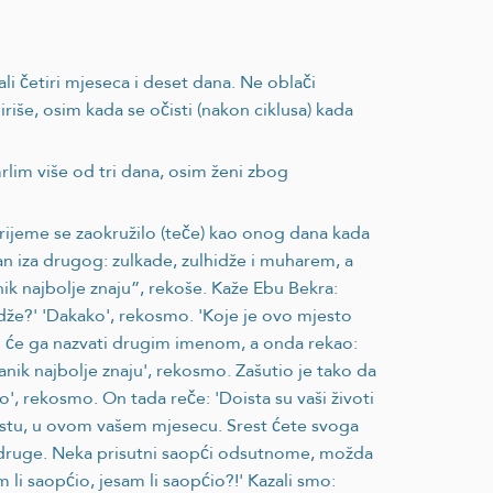
i četiri mjeseca i deset dana. Ne oblači
iše, osim kada se očisti (nakon ciklusa) kada
mrlim više od tri dana, osim ženi zbog
„Vrijeme se zaokružilo (teče) kao onog dana kada
dan iza drugog: zulkade, zulhidže i muharem, a
nik najbolje znaju”, rekoše. Kaže Ebu Bekra:
idže?' 'Dakako', rekosmo. 'Koje je ovo mjesto
ako će ga nazvati drugim imenom, a onda rekao:
anik najbolje znaju', rekosmo. Zašutio je tako da
', rekosmo. On tada reče: 'Doista su vaši životi
mjestu, u ovom vašem mjesecu. Srest ćete svoga
ni druge. Neka prisutni saopći odsutnome, možda
m li saopćio, jesam li saopćio?!' Kazali smo: