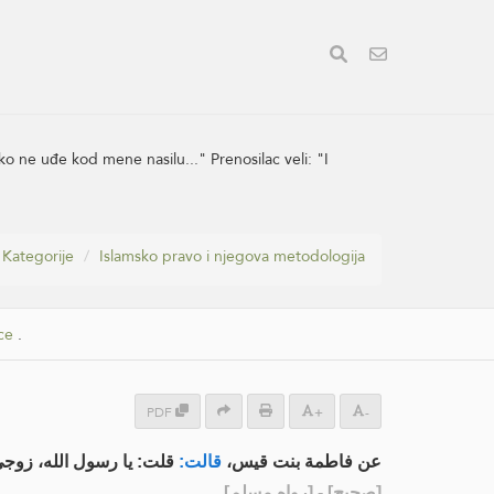
o ne uđe kod mene nasilu..." Prenosilac veli: "I
Kategorije
Islamsko pravo i njegova metodologija
ce
.
PDF
+
-
عن فاطمة بنت قيس،
قالت:
قلت: يا رسول الله، زوجي طَلّ،
] - [رواه مسلم]
صحيح
[