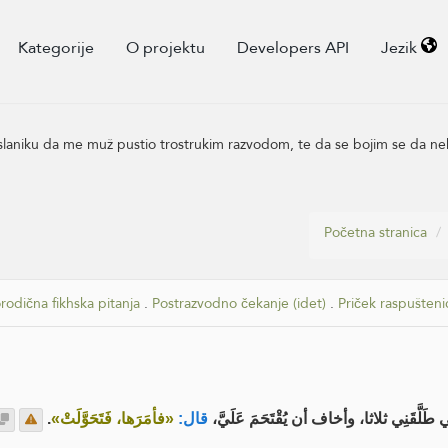
Kategorije
O projektu
Developers API
Jezik
oslaniku da me muž pustio trostrukim razvodom, te da se bojim se da nek
Početna stranica
rodična fikhska pitanja
.
Postrazvodno čekanje (idet)
.
Priček raspušteni
.
«فأمَرَها، فَتَحَوَّلَتْ»
قال:
َقَنِي ثلاثا، وأخاف أن يُقْتَحَمَ عَلَيَّ