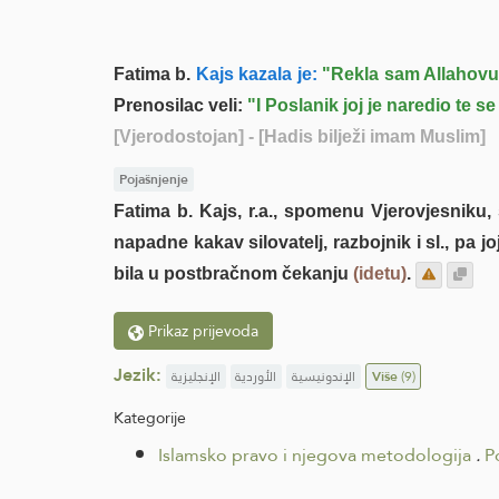
Fatima b.
Kajs kazala je:
"Rekla sam Allahovu
Prenosilac veli:
"I Poslanik joj je naredio te se
[Vjerodostojan]
- [Hadis bilježi imam Muslim]
Pojašnjenje
Fatima b. Kajs, r.a., spomenu Vjerovjesniku, 
napadne kakav silovatelj, razbojnik i sl., pa j
bila u postbračnom čekanju
(idetu)
.
Prikaz prijevoda
Jezik:
الإنجليزية
الأوردية
الإندونيسية
Više
(9)
Kategorije
Islamsko pravo i njegova metodologija
.
P