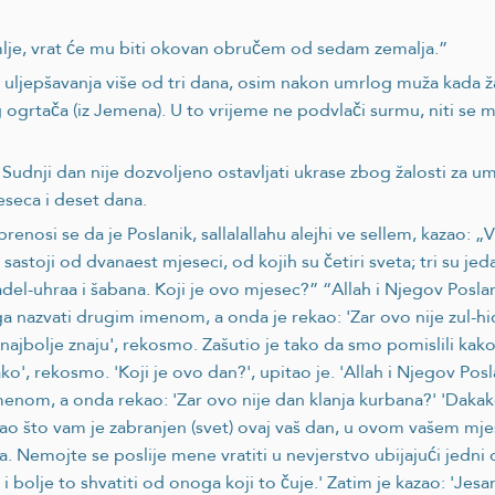
mlje, vrat će mu biti okovan obručem od sedam zemalja.”
ljepšavanja više od tri dana, osim nakon umrlog muža kada žal
rtača (iz Jemena). U to vrijeme ne podvlači surmu, niti se mir
 i Sudnji dan nije dozvoljeno ostavljati ukrase zbog žalosti za u
jeseca i deset dana.
renosi se da je Poslanik, sallalallahu alejhi ve sellem, kazao: 
 sastoji od dvanaest mjeseci, od kojih su četiri sveta; tri su je
adel-uhraa i šabana. Koji je ovo mjesec?” “Allah i Njegov Posla
ga nazvati drugim imenom, a onda je rekao: 'Zar ovo nije zul-h
ik najbolje znaju', rekosmo. Zašutio je tako da smo pomislili k
', rekosmo. 'Koji je ovo dan?', upitao je. 'Allah i Njegov Posl
enom, a onda rekao: 'Zar ovo nije dan klanja kurbana?' 'Dakako
), kao što vam je zabranjen (svet) ovaj vaš dan, u ovom vašem 
ma. Nemojte se poslije mene vratiti u nevjerstvo ubijajući jed
i bolje to shvatiti od onoga koji to čuje.' Zatim je kazao: 'Jesa