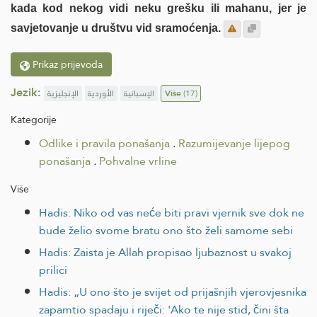
kada kod nekog vidi neku grešku ili mahanu, jer je
savjetovanje u društvu vid sramoćenja.
Prikaz prijevoda
Jezik:
الإنجليزية
الأوردية
الإسبانية
Više
(17)
Kategorije
Odlike i pravila ponašanja
.
Razumijevanje lijepog
ponašanja
.
Pohvalne vrline
Više
Hadis: Niko od vas neće biti pravi vjernik sve dok ne
bude želio svome bratu ono što želi samome sebi
Hadis: Zaista je Allah propisao ljubaznost u svakoj
prilici
Hadis: „U ono što je svijet od prijašnjih vjerovjesnika
zapamtio spadaju i riječi: 'Ako te nije stid, čini šta