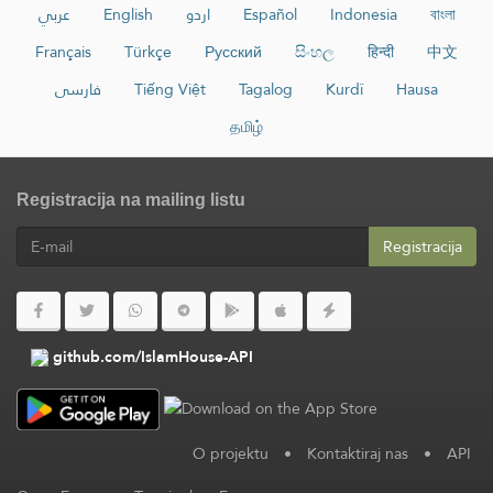
عربي
English
اردو
Español
Indonesia
বাংলা
Français
Türkçe
Русский
සිංහල
हिन्दी
中文
فارسی
Tiếng Việt
Tagalog
Kurdî
Hausa
தமிழ்
Registracija na mailing listu
Registracija
github.com/IslamHouse-API
O projektu
•
Kontaktiraj nas
•
API