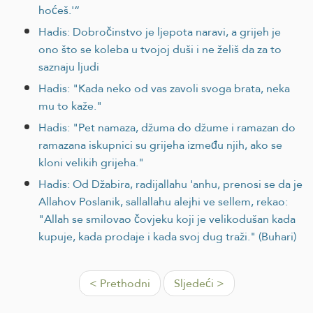
hoćeš.'“
Hadis: Dobročinstvo je ljepota naravi, a grijeh je
ono što se koleba u tvojoj duši i ne želiš da za to
saznaju ljudi
Hadis: "Kada neko od vas zavoli svoga brata, neka
mu to kaže."
Hadis: "Pet namaza, džuma do džume i ramazan do
ramazana iskupnici su grijeha između njih, ako se
kloni velikih grijeha."
Hadis: Od Džabira, radijallahu 'anhu, prenosi se da je
Allahov Poslanik, sallallahu alejhi ve sellem, rekao:
"Allah se smilovao čovjeku koji je velikodušan kada
kupuje, kada prodaje i kada svoj dug traži." (Buhari)
< Prethodni
Sljedeći >