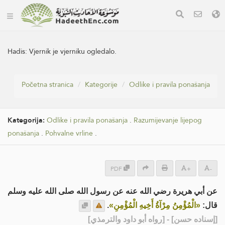
Hadis:
Vjernik je vjerniku ogledalo.
Početna stranica
Kategorije
Odlike i pravila ponašanja
Kategorija:
Odlike i pravila ponašanja
.
Razumijevanje lijepog
ponašanja
.
Pohvalne vrline
.
PDF
+
-
عن أبي هريرة رضي الله عنه عن رسول الله صلى الله عليه وسلم
.
«الْمُؤْمِنُ مِرْآةُ أَخِيهِ الْمُؤْمِنِ»
قال:
] - [رواه أبو داود والترمذي]
إسناده حسن
[