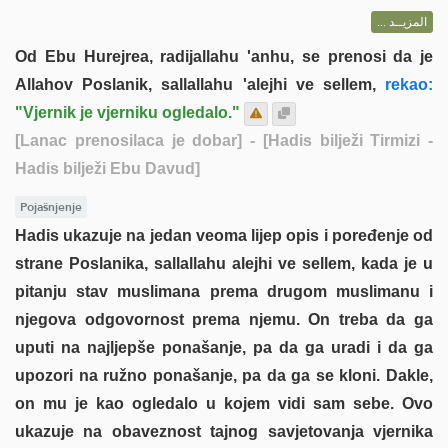
المزيــد ...
Od Ebu Hurejrea, radijallahu 'anhu, se prenosi da je
Allahov Poslanik, sallallahu 'alejhi ve sellem,
rekao:
"Vjernik je vjerniku ogledalo."
[Lanac prenosilaca je dobar]
- [Hadis bilježi Tirmizi -
Hadis bilježi Ebu Davud]
Pojašnjenje
Hadis ukazuje na jedan veoma lijep opis i poređenje od
strane Poslanika, sallallahu alejhi ve sellem, kada je u
pitanju stav muslimana prema drugom muslimanu i
njegova odgovornost prema njemu. On treba da ga
uputi na najljepše ponašanje, pa da ga uradi i da ga
upozori na ružno ponašanje, pa da ga se kloni. Dakle,
on mu je kao ogledalo u kojem vidi sam sebe. Ovo
ukazuje na obaveznost tajnog savjetovanja vjernika