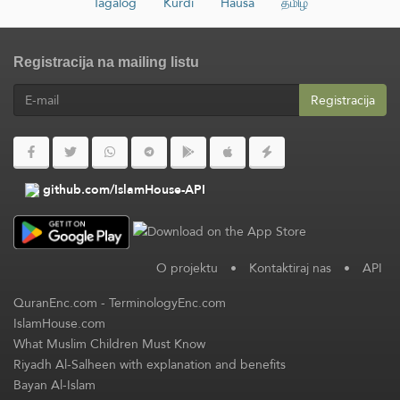
Tagalog
Kurdî
Hausa
தமிழ்
Registracija na mailing listu
Registracija
github.com/IslamHouse-API
O projektu
•
Kontaktiraj nas
•
API
QuranEnc.com
-
TerminologyEnc.com
IslamHouse.com
What Muslim Children Must Know
Riyadh Al-Salheen with explanation and benefits
Bayan Al-Islam