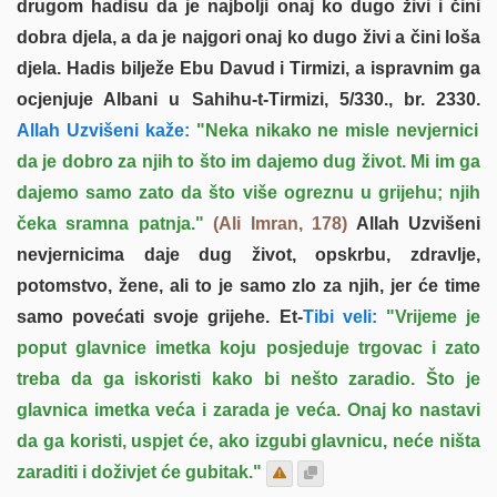
drugom hadisu da je najbolji onaj ko dugo živi i čini
dobra djela, a da je najgori onaj ko dugo živi a čini loša
djela. Hadis bilježe Ebu Davud i Tirmizi, a ispravnim ga
ocjenjuje Albani u Sahihu-t-Tirmizi, 5/330., br. 2330.
Allah Uzvišeni kaže:
"Neka nikako ne misle nevjernici
da je dobro za njih to što im dajemo dug život. Mi im ga
dajemo samo zato da što više ogreznu u grijehu; njih
čeka sramna patnja."
(Ali Imran, 178)
Allah Uzvišeni
nevjernicima daje dug život, opskrbu, zdravlje,
potomstvo, žene, ali to je samo zlo za njih, jer će time
samo povećati svoje grijehe. Et-
Tibi veli:
"Vrijeme je
poput glavnice imetka koju posjeduje trgovac i zato
treba da ga iskoristi kako bi nešto zaradio. Što je
glavnica imetka veća i zarada je veća. Onaj ko nastavi
da ga koristi, uspjet će, ako izgubi glavnicu, neće ništa
zaraditi i doživjet će gubitak."