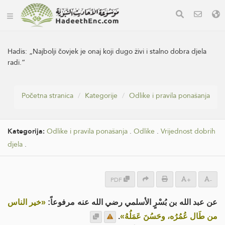
Hadis:
„Najbolji čovjek je onaj koji dugo živi i stalno dobra djela
radi.“
Početna stranica
Kategorije
Odlike i pravila ponašanja
Kategorija:
Odlike i pravila ponašanja
.
Odlike
.
Vrijednost dobrih
djela
.
PDF
+
-
عن عبد الله بن بُسْرٍ الأسلمي رضي الله عنه مرفوعاً:
«خير الناس
.
من طَال عُمُرُه، وحَسُنَ عَمَلُهُ»