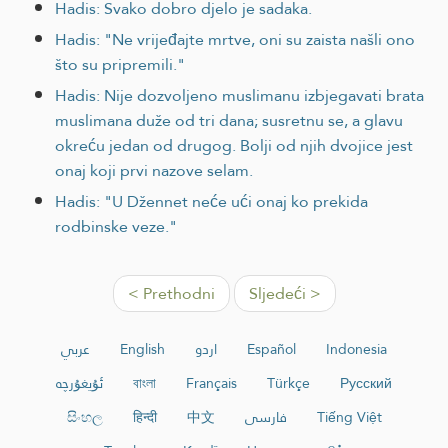
Hadis: Svako dobro djelo je sadaka.
Hadis: "Ne vrijeđajte mrtve, oni su zaista našli ono
što su pripremili."
Hadis: Nije dozvoljeno muslimanu izbjegavati brata
muslimana duže od tri dana; susretnu se, a glavu
okreću jedan od drugog. Bolji od njih dvojice jest
onaj koji prvi nazove selam.
Hadis: "U Džennet neće ući onaj ko prekida
rodbinske veze."
< Prethodni
Sljedeći >
عربي
English
اردو
Español
Indonesia
ئۇيغۇرچە
বাংলা
Français
Türkçe
Русский
සිංහල
हिन्दी
中文
فارسی
Tiếng Việt