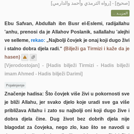
] - [رواه الترمذي وأحمد والدارمي]
صحيح
[
المزيــد ...
Ebu Safvan, Abdullah ibn Busr el-Eslemi, radijallahu
'anhu, prenosi da je Allahov Poslanik, sallallahu 'alejhi
ve selleme,
rekao:
„Najbolji čovjek je onaj koji dugo živi
i stalno dobra djela radi.“
(Bilježi ga Tirmizi i kaže da je
hasen)
[Vjerodostojan]
- [Hadis bilježi Tirmizi - Hadis bilježi
imam Ahmed - Hadis bilježi Darimi]
Pojašnjenje
Značenje hadisa: Što čovjek više živi u pokornosti sve
je bliži Allahu, jer svako djelo koje uradi sve ga više
približava Allahu i zato su najbolji oni koji dugo žive i
dobra djela čine. Dug život bez dobrih djela nije
blagodat za čovjeka, nego zlo, kao što se navodi u