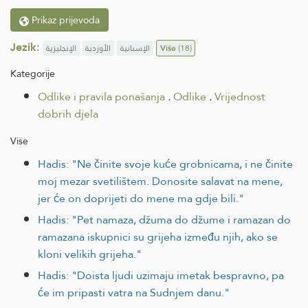
Prikaz prijevoda
Jezik:
الإنجليزية
الأوردية
الإسبانية
Više
(18)
Kategorije
Odlike i pravila ponašanja
.
Odlike
.
Vrijednost
dobrih djela
Više
Hadis: "Ne činite svoje kuće grobnicama, i ne činite
moj mezar svetilištem. Donosite salavat na mene,
jer će on doprijeti do mene ma gdje bili."
Hadis: "Pet namaza, džuma do džume i ramazan do
ramazana iskupnici su grijeha između njih, ako se
kloni velikih grijeha."
Hadis: "Doista ljudi uzimaju imetak bespravno, pa
će im pripasti vatra na Sudnjem danu."