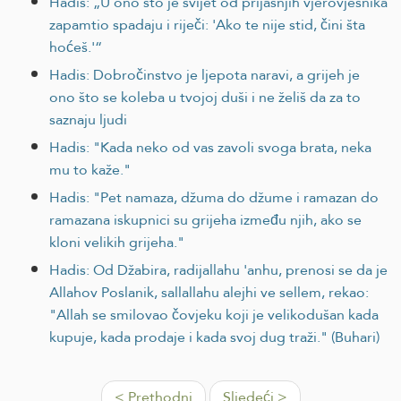
Hadis: „U ono što je svijet od prijašnjih vjerovjesnika
zapamtio spadaju i riječi: 'Ako te nije stid, čini šta
hoćeš.'“
Hadis: Dobročinstvo je ljepota naravi, a grijeh je
ono što se koleba u tvojoj duši i ne želiš da za to
saznaju ljudi
Hadis: "Kada neko od vas zavoli svoga brata, neka
mu to kaže."
Hadis: "Pet namaza, džuma do džume i ramazan do
ramazana iskupnici su grijeha između njih, ako se
kloni velikih grijeha."
Hadis: Od Džabira, radijallahu 'anhu, prenosi se da je
Allahov Poslanik, sallallahu alejhi ve sellem, rekao:
"Allah se smilovao čovjeku koji je velikodušan kada
kupuje, kada prodaje i kada svoj dug traži." (Buhari)
< Prethodni
Sljedeći >