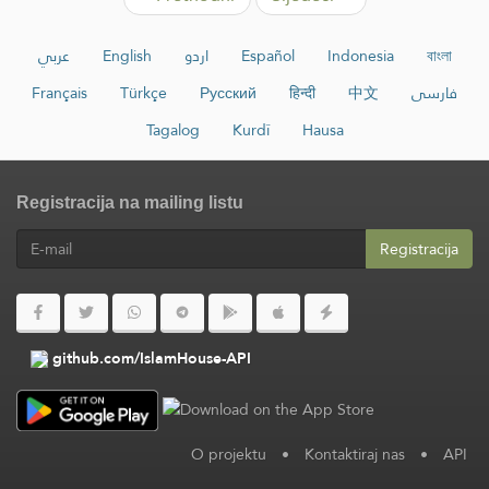
عربي
English
اردو
Español
Indonesia
বাংলা
Français
Türkçe
Русский
हिन्दी
中文
فارسی
Tagalog
Kurdî
Hausa
Registracija na mailing listu
Registracija
github.com/IslamHouse-API
O projektu
•
Kontaktiraj nas
•
API