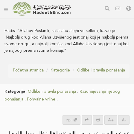
Hadis:
"Allahov Poslanik, sallallahu alejhi ve sellem, kazao je:
'Najbolji drug kod Allaha Uzvišenog jest onaj koji je najbolji prema
svome drugu, a najbolji komšija kod Allaha Uzvišenog jest onaj koji
je najbolji prema svome komšiji."
Početna stranica
Kategorije
Odlike i pravila ponašanja
Kategorija:
Odlike i pravila ponašanja
.
Razumijevanje lijepog
ponašanja
.
Pohvalne vrline
.
PDF
+
-
عن عبد الله بن عمرو رضي الله عنهما قال: قال رسول الله صلى