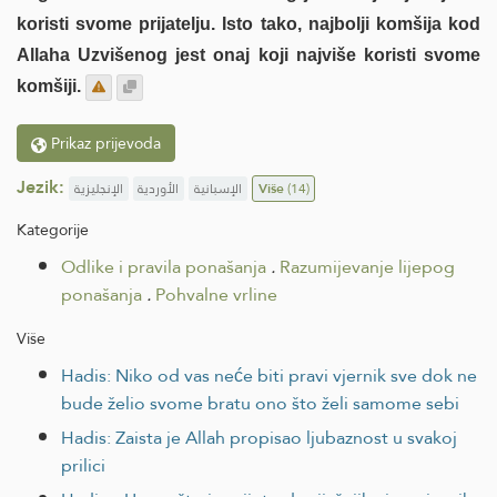
koristi svome prijatelju. Isto tako, najbolji komšija kod
Allaha Uzvišenog jest onaj koji najviše koristi svome
komšiji.
Prikaz prijevoda
Jezik:
الإنجليزية
الأوردية
الإسبانية
Više
(14)
Kategorije
Odlike i pravila ponašanja
.
Razumijevanje lijepog
ponašanja
.
Pohvalne vrline
Više
Hadis: Niko od vas neće biti pravi vjernik sve dok ne
bude želio svome bratu ono što želi samome sebi
Hadis: Zaista je Allah propisao ljubaznost u svakoj
prilici