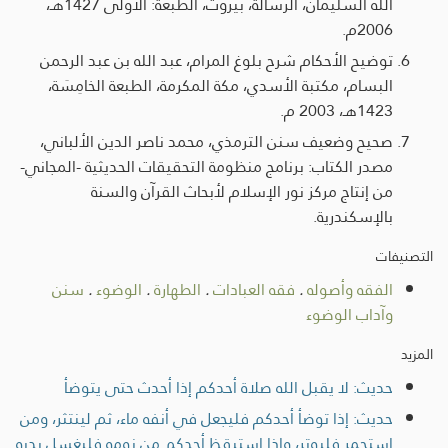
الله السليمان، الرسالة، بيروت، الطبعة: الأولى 1427هـ،
2006م.
توضيح الأحكام شرح بلوغ المرام، عبد الله بن عبد الرحمن
البسام، مكتبة الأسدي، مكة المكرمة، الطبعة الخامِسَة،
1423هـ، 2003 م.
صحيح وضعيف سنن الترمذي، محمد ناصر الدين الألباني،
مصدر الكتاب: برنامج منظومة التحقيقات الحديثية -المجاني-
من إنتاج مركز نور الإسلام لأبحاث القرآن والسنة
بالإسكندرية.
التصنيفات
الفقه وأصوله
.
فقه العبادات
.
الطهارة
.
الوضوء
.
سنن
وآداب الوضوء
المزيد
حديث: لا يقبل الله صلاة أحدكم إذا أحدث حتى يتوضأ
حديث: إذا توضأ أحدكم فليجعل في أنفه ماء، ثم لينتثر، ومن
استجمر فليوتر، وإذا استيقظ أحدكم من نومه فليغسل يديه