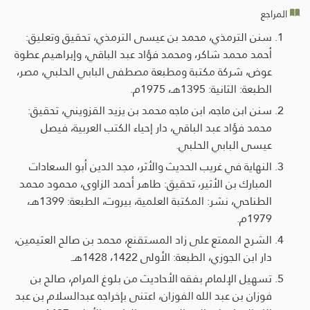
المراجع
سنن الترمذي، محمد بن عيسى الترمذي، تحقيق وتعليق:
أحمد محمد شاكر، ومحمد فؤاد عبد الباقي، وإبراهيم عطوة
عوض، شركة مكتبة ومطبعة مصطفى البابي الحلبي، مصر،
الطبعة: الثانية: 1395هـ، 1975م.
سنن ابن ماجه، ابن ماجه محمد بن يزيد القزويني، تحقيق:
محمد فؤاد عبد الباقي، دار إحياء الكتب العربية، فيصل
عيسى البابي الحلبي.
النهاية في غريب الحديث والأثر، مجد الدين أبو السعادات
المبارك بن الأثير، تحقيق: طاهر أحمد الزاوى، محمود محمد
الطناحي، نشر: المكتبة العلمية، بيروت، الطبعة: 1399هـ،
1979م.
الشرح الممتع على زاد المستقنع، محمد بن صالح العثيمين،
دار ابن الجوزي، الطبعة: الأولى 1422، 1428هـ.
تسهيل الإلمام بفقه الأحاديث من بلوغ المرام، صالح بن
فوزان بن عبد الله الفوزان، اعتنى بإخراجه عبدالسلام بن عبد