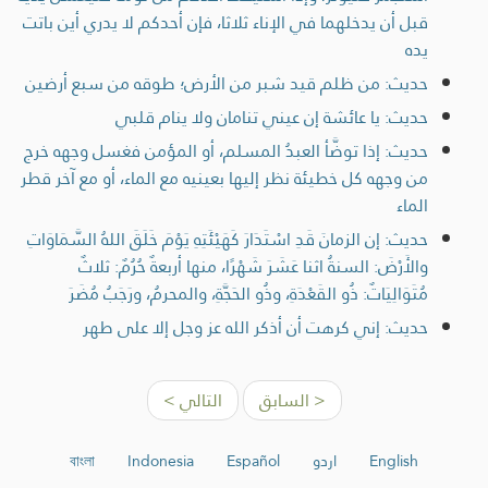
قبل أن يدخلهما في الإناء ثلاثا، فإن أحدكم لا يدري أين باتت
يده
حديث: من ظلم قيد شبر من الأرض؛ طوقه من سبع أرضين
حديث: يا عائشة إن عيني تنامان ولا ينام قلبي
حديث: إذا توضَّأ العبدُ المسلم، أو المؤمن فغسل وجهه خرج
من وجهه كل خطيئة نظر إليها بعينيه مع الماء، أو مع آخر قطر
الماء
حديث: إن الزمانَ قَدِ اسْتَدَارَ كَهَيْئَتِهِ يَوْمَ خَلَقَ اللهُ السَّمَاوَاتِ
والأَرْضَ: السنةُ اثنا عَشَرَ شَهْرًا، منها أربعةٌ حُرُمٌ: ثلاثٌ
مُتَوَالِيَاتٌ: ذُو القَعْدَةِ، وذُو الحَجَّةِ، والمحرمُ، ورَجَبُ مُضَرَ
حديث: إني كرهت أن أذكر الله عز وجل إلا على طهر
< السابق
التالي >
English
اردو
Español
Indonesia
বাংলা