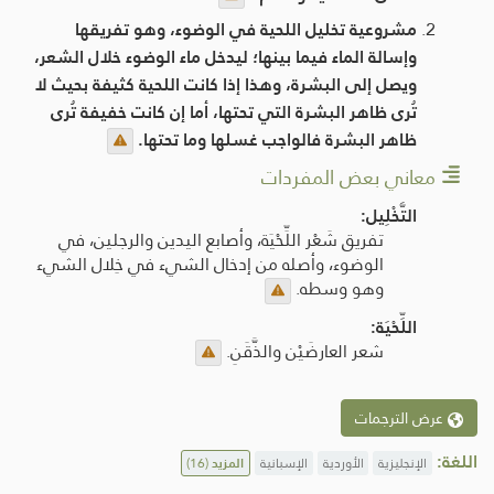
مشروعية تخليل اللحية في الوضوء، وهو تفريقها
وإسالة الماء فيما بينها؛ ليدخل ماء الوضوء خلال الشعر،
ويصل إلى البشرة، وهذا إذا كانت اللحية كثيفة بحيث لا
تُرى ظاهر البشرة التي تحتها، أما إن كانت خفيفة تُرى
ظاهر البشرة فالواجب غسلها وما تحتها.
معاني بعض المفردات
التَّخْلِيل:
تفريق شَعْر اللِّحْيَة، وأصابع اليدين والرجلين، في
الوضوء، وأصله من إدخال الشيء في خِلال الشيء
وهو وسطه.
اللِّحْيَة:
شعر العارضَيْن والذَّقَنِ.
عرض الترجمات
اللغة:
الإنجليزية
الأوردية
الإسبانية
المزيد
(16)