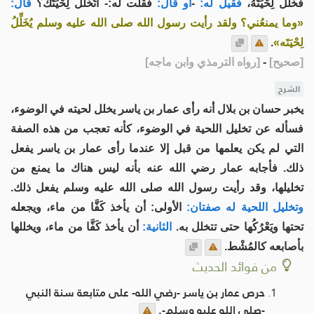
فخَلَّلَ لِحْيَتَهُ،
فقيل له:
-
أو قال:
فقلت له:- أَتُخَلِّلُ لِحْيَتَك؟
قال:
«وما يمنعُني؟ ولقد رأيت رسول الله صلى الله عليه وسلم يُخَلِّلُ
لِحْيَتَه»
.
[
صحيح
]
-
[
رواه الترمذي وابن ماجه
]
الشرح
يخبر حسان بن بلال أنه رأى عمار بن ياسر يخلل لحيته في الوضوء،
فسأله عن تخليل اللحية في الوضوء، كأنه تعجب من هذه الصفة
التي لم يكن يعلمها من قبل إلا عندما رأى عمار بن ياسر يفعل
ذلك. فأجابه عمار رضي الله عنه بأنه ليس هناك ما يمنع من
تخليلها، وقد رأيت رسول الله صلى الله عليه وسلم يفعل ذلك.
وتخليل اللحية له صفتان:
الأولى: أن يأخذ كَفَّا من ماء، ويجعله
تحتها ويَعْرُكُها حتى تتخلل به.
الثانية:
أن يأخذ كَفَّا من ماء، ويخللها
بأصابعه كالمُشْط.
من فوائد الحديث
حرص عمار بن ياسر -رضي الله- على متابعة سنة النبي
-صلى الله عليه وسلم-.