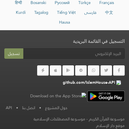
हिन्दी
Bosanski
Русский
Türkçe
Français
中文
فارسی
Tiếng Việt
Tagalog
Kurdî
Hausa
التسجيل في القائمة البريدية
تسجيل
github.com/IslamHouse-API
حول المشروع
•
اتصل بنا
•
API
موسوعة القرآن الكريم
-
موسوعة المصطلحات الإسلامية
موقع دار الإسلام