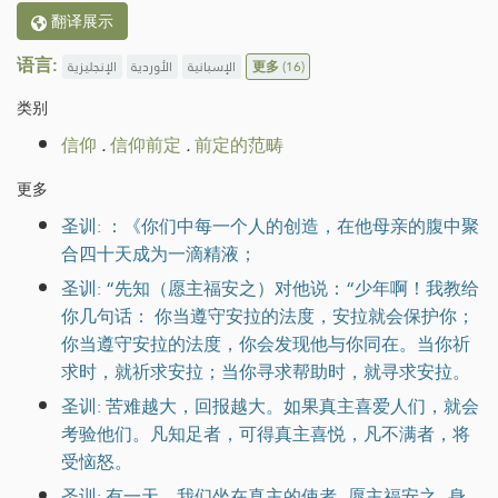
翻译展示
语言:
الإنجليزية
الأوردية
الإسبانية
更多
(16)
类别
信仰
.
信仰前定
.
前定的范畴
更多
圣训: ：《你们中每一个人的创造，在他母亲的腹中聚
合四十天成为一滴精液；
圣训: “先知（愿主福安之）对他说：“少年啊！我教给
你几句话： 你当遵守安拉的法度，安拉就会保护你；
你当遵守安拉的法度，你会发现他与你同在。当你祈
求时，就祈求安拉；当你寻求帮助时，就寻求安拉。
圣训: 苦难越大，回报越大。如果真主喜爱人们，就会
考验他们。凡知足者，可得真主喜悦，凡不满者，将
受恼怒。
圣训: 有一天，我们坐在真主的使者--愿主福安之--身