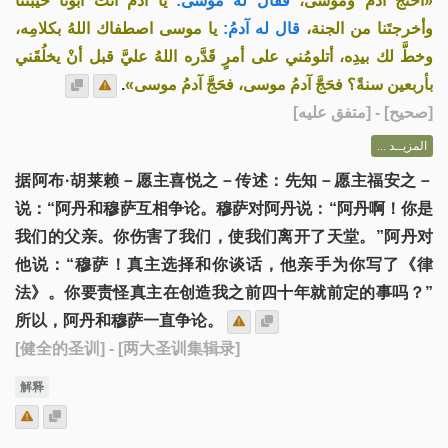
«احتجَّ آدمُ وموسى،
فقال له موسى:
يا آدمُ أنت أبونا خَيَّبتنا
وأخرجتَنا من الجنة،
قال له آدمُ:
يا موسى اصطفاك اللهُ بكلامِه،
وخطَّ لك بيدِه، أتلومُني على أمرٍ قَدَّره اللهُ عليَّ قبل أنْ يخلُقَني
.
بأربعين سنةً؟ فحَجَّ آدمُ موسى، فحَجَّ آدمُ موسى»
] - [متفق عليه]
صحيح
[
المزيــد ...
据阿布·胡莱赖－愿主喜悦之－传述：先知－愿主福安之－
说：“阿丹和穆萨互相争论。穆萨对阿丹说：“阿丹啊！你是
我们的父亲。你伤害了我们，使我们离开了天堂。”阿丹对
他说：“穆萨！真主选择和你谈话，他亲手为你写了《律
法》。你要责怪真主在创造我之前四十年就前定的事吗？”
所以，阿丹和穆萨一直争论。
[健全的圣训]
- [两大圣训集辑录]
解释