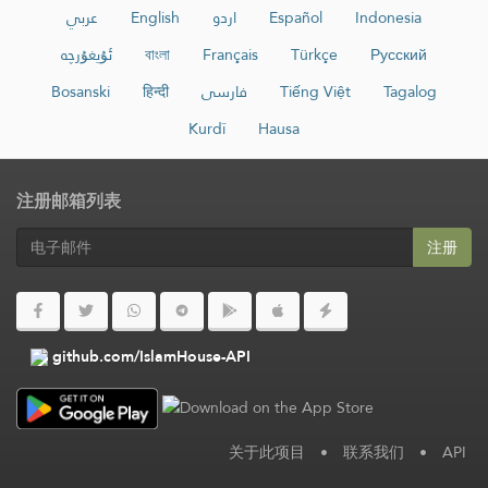
عربي
English
اردو
Español
Indonesia
ئۇيغۇرچە
বাংলা
Français
Türkçe
Русский
Bosanski
हिन्दी
فارسی
Tiếng Việt
Tagalog
Kurdî
Hausa
注册邮箱列表
注册
github.com/IslamHouse-API
关于此项目
•
联系我们
•
API