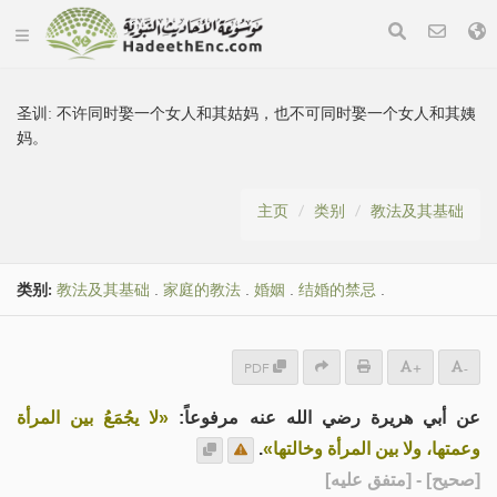
圣训:
不许同时娶一个女人和其姑妈，也不可同时娶一个女人和其姨
妈。
主页
类别
教法及其基础
类别:
教法及其基础
.
家庭的教法
.
婚姻
.
结婚的禁忌
.
PDF
+
-
عن أبي هريرة رضي الله عنه مرفوعاً:
«لا يجُمَعُ بين المرأة
.
وعمتها، ولا بين المرأة وخالتها»
] - [متفق عليه]
صحيح
[