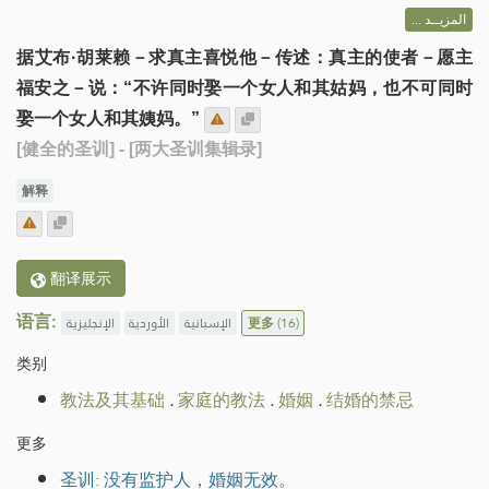
المزيــد ...
据艾布·胡莱赖－求真主喜悦他－传述：真主的使者－愿主
福安之－说：“不许同时娶一个女人和其姑妈，也不可同时
娶一个女人和其姨妈。”
[健全的圣训]
- [两大圣训集辑录]
解释
翻译展示
语言:
الإنجليزية
الأوردية
الإسبانية
更多
(16)
类别
教法及其基础
.
家庭的教法
.
婚姻
.
结婚的禁忌
更多
圣训: 没有监护人，婚姻无效。