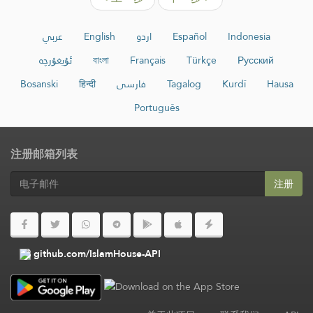
عربي
English
اردو
Español
Indonesia
ئۇيغۇرچە
বাংলা
Français
Türkçe
Русский
Bosanski
हिन्दी
فارسی
Tagalog
Kurdî
Hausa
Português
注册邮箱列表
注册
github.com/IslamHouse-API