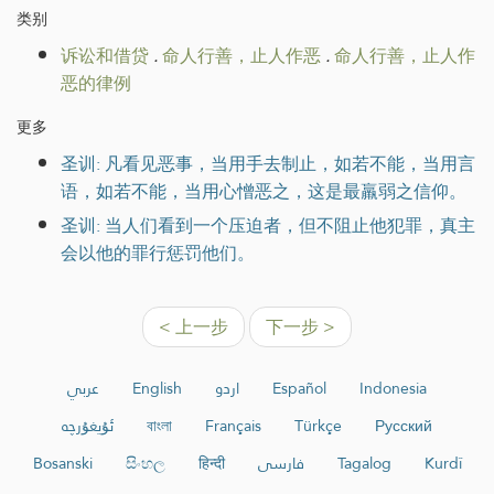
类别
诉讼和借贷
.
命人行善，止人作恶
.
命人行善，止人作
恶的律例
更多
圣训: 凡看见恶事，当用手去制止，如若不能，当用言
语，如若不能，当用心憎恶之，这是最羸弱之信仰。
圣训: 当人们看到一个压迫者，但不阻止他犯罪，真主
会以他的罪行惩罚他们。
< 上一步
下一步 >
عربي
English
اردو
Español
Indonesia
ئۇيغۇرچە
বাংলা
Français
Türkçe
Русский
Bosanski
සිංහල
हिन्दी
فارسی
Tagalog
Kurdî