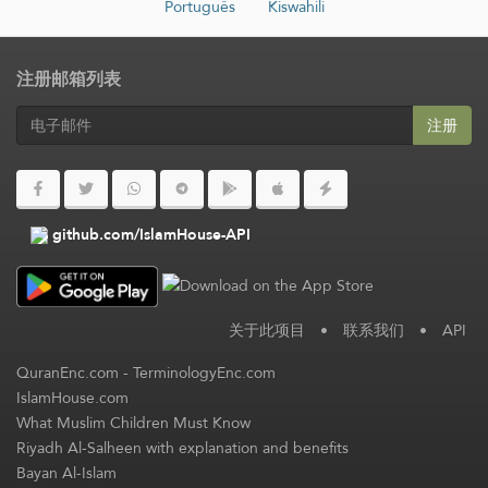
Português
Kiswahili
注册邮箱列表
注册
github.com/IslamHouse-API
关于此项目
•
联系我们
•
API
QuranEnc.com
-
TerminologyEnc.com
IslamHouse.com
What Muslim Children Must Know
Riyadh Al-Salheen with explanation and benefits
Bayan Al-Islam