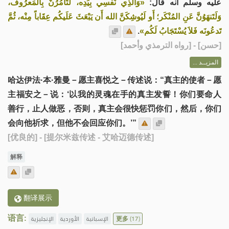
عليه وسلم أنه قال:
«وَالَّذِي نَفسِي بِيَدِه، لَتَأْمُرُنَّ بِالمَعرُوف،
وَلَتَنهَوُنَّ عَنِ المُنْكَر؛ أَو لَيُوشِكَنَّ الله أَن يَبْعَثَ عَلَيكُم عِقَاباً مِنْه، ثُمَّ
.
تَدعُونَه فَلاَ يُسْتَجَابُ لَكُم»
] - [رواه الترمذي وأحمد]
حسن
[
المزيــد ...
哈达伊法·本·雅曼－愿主喜悦之－传述说：“真主的使者－愿
主福安之－说：‘以我的灵魂在手的真主发誓！你们要命人
善行，止人做恶，否则，真主会很快惩罚你们，然后，你们
会向他祈求，但他不会回应你们。’”
[优良的]
- [提尔米兹传述 - 艾哈迈德传述]
解释
翻译展示
语言:
الإنجليزية
الأوردية
الإسبانية
更多
(17)