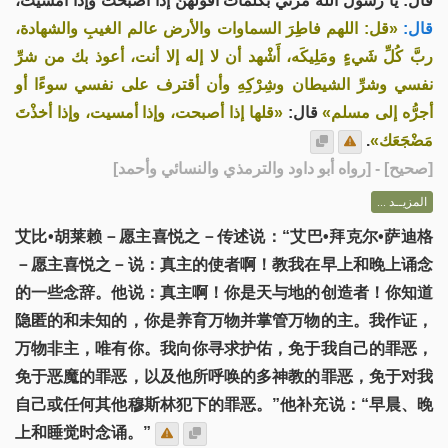
قال: يا رسول الله مُرني بكلمات أقُولُهُنَّ إذا أصبَحتُ وإذا أمسَيتُ،
قال:
«قل: اللهم فاطِرَ السماوات والأرض عالم الغيبِ والشهادة،
ربَّ كُلِّ شَيءٍ ومَلِيكَه، أَشْهد أن لا إله إلا أنت، أعوذ بك من شرِّ
نفسي وشرِّ الشيطان وشِرْكِهِ وأن أقترف على نفسي سوءًا أو
أجرُّه إلى مسلم»
قال:
«قلها إذا أصبحت، وإذا أمسيت، وإذا أخذْتَ
.
مَضْجَعَك»
] - [رواه أبو داود والترمذي والنسائي وأحمد]
صحيح
[
المزيــد ...
艾比•胡莱赖－愿主喜悦之－传述说：“艾巴•拜克尔•萨迪格
－愿主喜悦之－说：真主的使者啊！教我在早上和晚上诵念
的一些念辞。他说：真主啊！你是天与地的创造者！你知道
隐匿的和未知的，你是养育万物并掌管万物的主。我作证，
万物非主，唯有你。我向你寻求护佑，免于我自己的罪恶，
免于恶魔的罪恶，以及他所呼唤的多神教的罪恶，免于对我
自己或任何其他穆斯林犯下的罪恶。”他补充说：“早晨、晚
上和睡觉时念诵。”