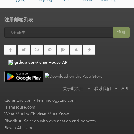
注册邮箱列表
注册
github.com/IslamHouse-API
关于此项目
•
联系我们
•
API
QuranEnc.com
-
TerminologyEnc.com
IslamHouse.com
What Muslim Children Must Know
Riyadh Al-Salheen with explanation and benefits
Bayan Al-Islam