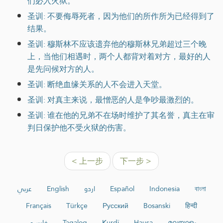
们必入火狱。
圣训: 不要侮辱死者，因为他们的所作所为已经得到了
结果。
圣训: 穆斯林不应该遗弃他的穆斯林兄弟超过三个晚
上，当他们相遇时，两个人都背对着对方，最好的人
是先问候对方的人。
圣训: 断绝血缘关系的人不会进入天堂。
圣训: 对真主来说，最憎恶的人是争吵最激烈的。
圣训: 谁在他的兄弟不在场时维护了其名誉，真主在审
判日保护他不受火狱的伤害。
< 上一步
下一步 >
عربي
English
اردو
Español
Indonesia
বাংলা
Français
Türkçe
Русский
Bosanski
हिन्दी
فارسی
Tagalog
Kurdî
Hausa
മലയാളം