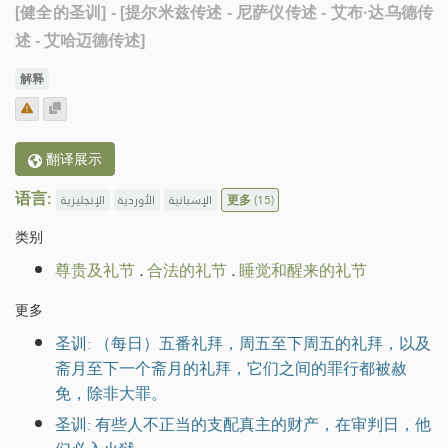
[健全的圣训]
- [提尔米兹传述 - 尼萨仪传述 - 艾布·达乌德传
述 - 艾哈迈德传述]
解释
翻译展示
语言:
الإنجليزية
الأوردية
الإسبانية
更多
(15)
类别
尊贵及礼节
.
合法的礼节
.
睡觉和醒来的礼节
更多
圣训: （每日）五番礼拜，周五至下周五的礼拜，以及
斋月至下一个斋月的礼拜，它们之间的罪行都被赦
免，除非大罪。
圣训: 有些人不正当的支配真主的财产，在审判日，他