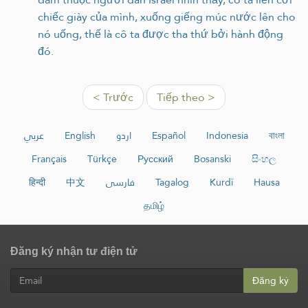
chiếc giày của mình, xuống giếng múc nước lên cho
nó uống, thế là cô ta được tha thứ bởi hành động
đó.
< Trước
Tiếp theo >
عربي
English
اردو
Español
Indonesia
বাংলা
Français
Türkçe
Русский
Bosanski
සිංහල
हिन्दी
中文
فارسی
Tagalog
Kurdî
Hausa
தமிழ்
Đăng ký nhận tư điện tử
Đăng ký