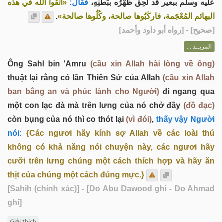
عليه وسلم ببعير قد لَحِق ظَهْرُه ببَطْنِهِ،
فقال:
«اتقوا الله في هذه
.
البهائم المُعْجَمة، فاركَبُوها صالحة، وكُلُوها صالحة»
] - [رواه أبو داود وأحمد]
صحيح
[
المزيــد ...
Ông Sahl bin 'Amru
(cầu xin Allah hài lòng về ông)
thuật lại rằng có lần Thiên Sứ của Allah
(cầu xin Allah
ban bằng an và phúc lành cho Người)
đi ngang qua
một con lạc đà mà trên lưng của nó chở đầy
(đồ đạc)
còn bụng của nó thì co thót lại
(vì đói)
,
thấy vậy Người
nói:
{Các ngươi hãy kính sợ Allah về các loài thú
không có khả năng nói chuyện này, các ngươi hãy
cưỡi trên lưng chúng một cách thích hợp và hãy ăn
thịt của chúng một cách đúng mực.}
[Sahih (chính xác)]
- [Do Abu Dawood ghi - Do Ahmad
ghi]
Giải thích