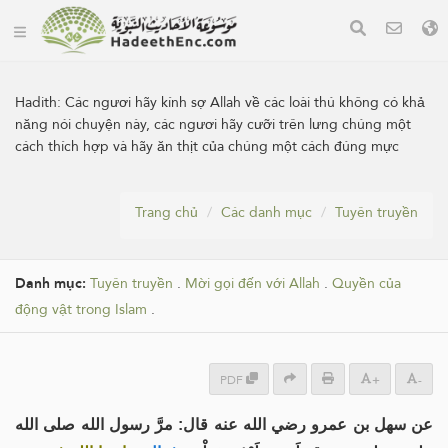
Hadith:
Các ngươi hãy kính sợ Allah về các loài thú không có khả
năng nói chuyện này, các ngươi hãy cưỡi trên lưng chúng một
cách thích hợp và hãy ăn thịt của chúng một cách đúng mực
Trang chủ
Các danh mục
Tuyên truyền
Danh mục:
Tuyên truyền
.
Mời gọi đến với Allah
.
Quyền của
động vật trong Islam
.
PDF
+
-
عن سهل بن عمرو رضي الله عنه قال: مرَّ رسول الله صلى الله