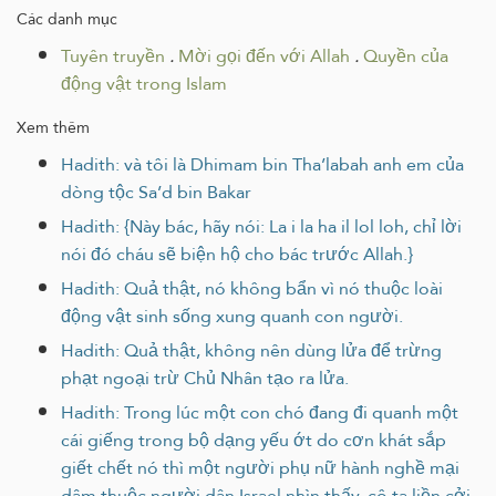
Các danh mục
Tuyên truyền
.
Mời gọi đến với Allah
.
Quyền của
động vật trong Islam
Xem thêm
Hadith: và tôi là Dhimam bin Tha’labah anh em của
dòng tộc Sa’d bin Bakar
Hadith: {Này bác, hãy nói: La i la ha il lol loh, chỉ lời
nói đó cháu sẽ biện hộ cho bác trước Allah.}
Hadith: Quả thật, nó không bẩn vì nó thuộc loài
động vật sinh sống xung quanh con người.
Hadith: Quả thật, không nên dùng lửa để trừng
phạt ngoại trừ Chủ Nhân tạo ra lửa.
Hadith: Trong lúc một con chó đang đi quanh một
cái giếng trong bộ dạng yếu ớt do cơn khát sắp
giết chết nó thì một người phụ nữ hành nghề mại
dâm thuộc người dân Israel nhìn thấy, cô ta liền cởi