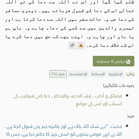
ظلم کیا گیا اور اس نے اللہ سے دعا کی تو اللہ
تعالی اس کی دعا کو قبول فرماتے ہیں۔ دوسری مسافر
کی دعا جب وہ حالت سفر میں اللہ سے دعا کرتا ہے اور
تیسری والدین میں سے کسی کی دعا، چاہے وہ باپ ہو
یا ماں اور چاہے وہ اپنے بچے کے حق میں دعا کرے یا
اس کے خلاف دعا کرے۔
تراجم کا مشاہدہ
زبان:
الإنجليزية
الإسبانية
الإندونيسية
مزید
(16)
زمرہ جات (کٹیگریز)
فضائل و آداب
.
فقہ الادعیہ والاذکار
.
دعا کی قبولیت کے
اسباب اور اس کے موانع
مزید
حدیث: ”بے شک اللہ پاک ہے اور پاکیزہ چیز ہی قبول کرتا ہے۔
اللہ نے اپنے مومن بندوں کو اسی چیز کا حکم دیا ہے، جس کا