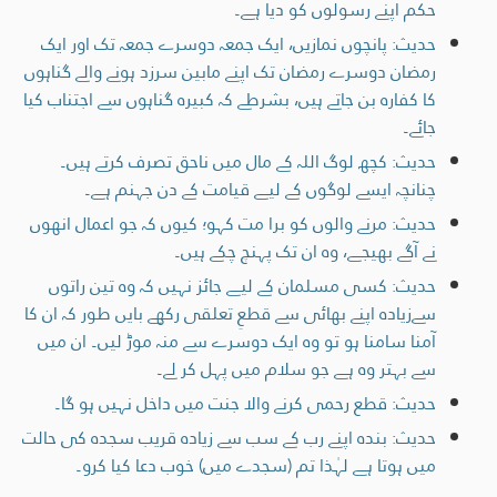
حکم اپنے رسولوں کو دیا ہے۔
حدیث: پانچوں نمازیں، ایک جمعہ دوسرے جمعہ تک اور ایک
رمضان دوسرے رمضان تک اپنے مابین سرزد ہونے والے گناہوں
کا کفارہ بن جاتے ہیں، بشرطے کہ کبیرہ گناہوں سے اجتناب کیا
جائے۔
حدیث: کچھ لوگ اللہ کے مال میں ناحق تصرف کرتے ہیں۔
چنانچہ ایسے لوگوں کے لیے قیامت کے دن جہنم ہے۔
حدیث: مرنے والوں کو برا مت کہو؛ کیوں کہ جو اعمال انھوں
نے آگے بھیجے، وہ ان تک پہنچ چکے ہیں۔
حدیث: کسی مسلمان کے لیے جائز نہیں کہ وہ تین راتوں
سےزیادہ اپنے بھائی سے قطعِ تعلقی رکھے بایں طور کہ ان کا
آمنا سامنا ہو تو وہ ایک دوسرے سے منہ موڑ لیں۔ ان میں
سے بہتر وہ ہے جو سلام میں پہل کر لے۔
حدیث: قطع رحمی کرنے والا جنت میں داخل نہیں ہو گا۔
حدیث: بندہ اپنے رب کے سب سے زیادہ قریب سجدہ کی حالت
ميں ہوتا ہے لہٰذا تم (سجدے میں) خوب دعا کیا کرو۔