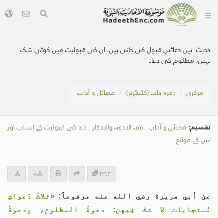
حدیث:
تین دعائیں قبول کی جاتی ہیں، ان کی قبولیت میں کوئی شک
نہیں، مظلوم کی دعا۔
مرکزی
زمرہ جات (کٹیگریز)
فضائل و آداب
تقسیم:
فضائل و آداب
.
فقہ الادعیہ والاذکار
.
دعا کی قبولیت کے اسباب اور
اس کے موانع
.
-
+
PDF
عن أبي هريرة رضي الله عنه مرفوعاً:
«ثلاثُ دَعواتٍ
مُستجابات لا شك فِيهن: دعوةُ المظلومِ، ودعوةُ