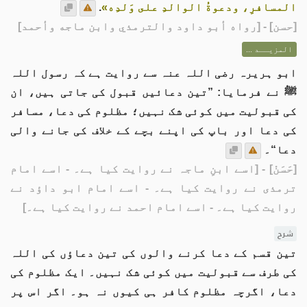
المسافرِ، ودعوةُ الوالدِ على وَلدِه»
.
[
حسن
] - [رواه أبو داود والترمذي وابن ماجه وأحمد]
المزيــد ...
ابو ہریرہ رضی اللہ عنہ سے روایت ہے کہ رسول اللہ
ﷺ نے فرمایا: ”تین دعائیں قبول کی جاتی ہیں، ان
کی قبولیت میں کوئی شک نہیں؛ مظلوم کی دعا، مسافر
کی دعا اور باپ کی اپنے بچے کے خلاف کی جانے والی
دعا“۔
[حَسَنْ]
- [اسے ابنِ ماجہ نے روایت کیا ہے۔ - اسے امام
ترمذی نے روایت کیا ہے۔ - اسے امام ابو داؤد نے
روایت کیا ہے۔ - اسے امام احمد نے روایت کیا ہے۔]
شرح
تین قسم کے دعا کرنے والوں کی تین دعاؤں کی اللہ
کی طرف سے قبولیت میں کوئی شک نہیں۔ ایک مظلوم کی
دعا، اگرچہ مظلوم کافر ہی کیوں نہ ہو۔ اگر اس پر