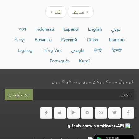
< سابقہ
اگلا >
عربي
English
Español
Indonesia
বাংলা
සිංහල
Bosanski
Русский
Türkçe
Français
हिन्दी
中文
فارسی
Tiếng Việt
Tagalog
Português
Kurdî
ایمیل سبسکرپشن میں رجسٹر کریں
رجسٹریشن
github.com/IslamHouse-API