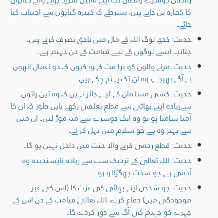
کا کفارہ بن جاتے ہیں، بشرطے کہ کبیرہ گناہوں سے اجتناب کیا
جائے۔
حدیث: کچھ لوگ اللہ کے مال میں ناحق تصرف کرتے ہیں۔
چنانچہ ایسے لوگوں کے لیے قیامت کے دن جہنم ہے۔
حدیث: مرنے والوں کو برا مت کہو؛ کیوں کہ جو اعمال انھوں
نے آگے بھیجے، وہ ان تک پہنچ چکے ہیں۔
حدیث: کسی مسلمان کے لیے جائز نہیں کہ وہ تین راتوں
سےزیادہ اپنے بھائی سے قطعِ تعلقی رکھے بایں طور کہ ان کا
آمنا سامنا ہو تو وہ ایک دوسرے سے منہ موڑ لیں۔ ان میں
سے بہتر وہ ہے جو سلام میں پہل کر لے۔
حدیث: قطع رحمی کرنے والا جنت میں داخل نہیں ہو گا۔
حدیث: اللہ تعالیٰ کے نزدیک سب سے زیادہ ناپسنديده وہ
آدمی ہے جو سخت جھگڑالو ہو۔
حدیث: جو شخص اپنے بھائی کی عزت کا (اس کی غیر
موجودگی میں) دفاع کرے، اللہ تعالیٰ قیامت کے دن اس کے
چہرے کو جہنم کی آگ سے دور کردے گا۔