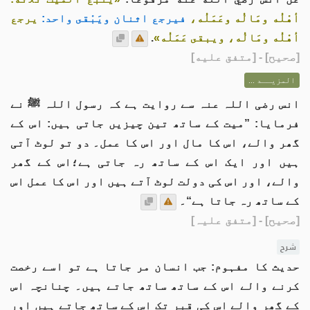
أهْلُه ومَالُه وعَمَلُه،
فيرجع اثنان ويَبْقى واحد:
يرجع
أهْلُه ومَالُه، ويبقى عَمَلُه»
.
[
صحيح
] - [متفق عليه]
المزيــد ...
انس رضی اللہ عنہ سے روایت ہے کہ رسول اللہ ﷺ نے
فرمایا: ”میت کے ساتھ تین چیزیں جاتی ہیں: اس کے
گھر والے، اس کا مال اور اس کا عمل۔ دو تو لوٹ آتی
ہیں اور ایک اس کے ساتھ رہ جاتی ہے؛اس کے گھر
والے، اور اس کی دولت لوٹ آتے ہیں اور اس کا عمل اس
کے ساتھ رہ جاتا ہے“۔
[صحیح]
- [متفق علیہ]
شرح
حدیث کا مفہوم: جب انسان مر جاتا ہے تو اسے رخصت
کرنے والے اس کے ساتھ ساتھ جاتے ہیں۔ چنانچہ اس
کے گھر والے اس کی قبر تک اس کے ساتھ جاتے ہیں اور