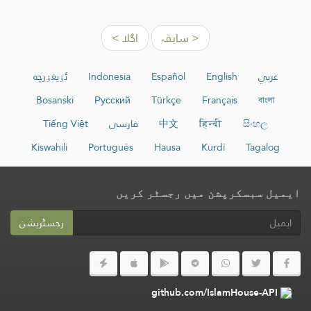
< سابقہ
اگلا >
عربي
English
Español
Indonesia
ئۇيغۇرچە
Bosanski
Русский
Türkçe
Français
বাংলা
සිංහල
हिन्दी
中文
فارسی
Tiếng Việt
Kiswahili
Português
Hausa
Kurdî
Tagalog
ایمیل سبسکرپشن میں رجسٹر کریں
رجسٹریشن
github.com/IslamHouse-API