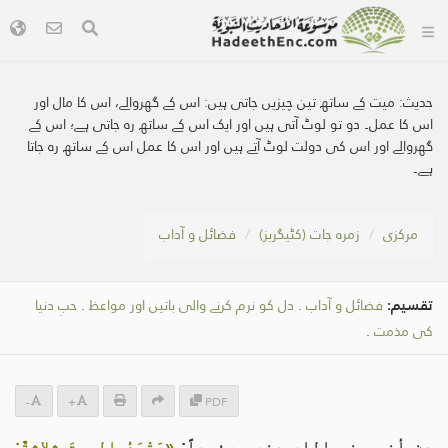
حدیث:
میت کے ساتھ تین چیزیں جاتی ہیں: اس کے گھروالے، اس کا مال اور
اس کا عمل۔ دو تو لوٹ آتی ہیں اور ایک اس کے ساتھ رہ جاتی ہے؛ اس کے
گھروالے اور اس کی دولت لوٹ آتے ہیں اور اس کا عمل اس کے ساتھ رہ جاتا
ہے۔
مرکزی
زمرہ جات (کٹیگریز)
فضائل و آداب
تقسیم:
فضائل و آداب
.
دل کو نرم کرنے والی باتیں اور مواعظ
.
حبِ دنیا
کی مذمت
.
-
+
PDF
عن أنس رضي الله عنه مرفوعاً:
«يَتْبَعُ الميتَ ثلاثةٌ: