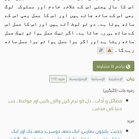
اس کا مال یعنی اس کے غلام، خادم اور مملوکہ لوگ
بھی اس کے ساتھ جاتے ہیں اور اس کا عمل بھی اس کے
ساتھ ہوتا ہے۔ دو تو لوٹ آتے ہیں اور اس کا عمل اس
کے ساتھ ہی رہ جاتا ہے۔ اگر نیک عمل ہوا تو نیک عمل
ساتھ رہتا ہے اور اگر برا عمل ہوا تو برا عمل ساتھ
رہے گا۔
تراجم کا مشاہدہ
زبان:
الإنجليزية
الإسبانية
الإندونيسية
مزید
(19)
زمرہ جات (کٹیگریز)
فضائل و آداب
.
دل کو نرم کرنے والی باتیں اور مواعظ
.
حبِ
دنیا کی مذمت
مزید
حدیث: پانچوں نمازیں، ایک جمعہ دوسرے جمعہ تک اور ایک
رمضان دوسرے رمضان تک اپنے مابین سرزد ہونے والے گناہوں