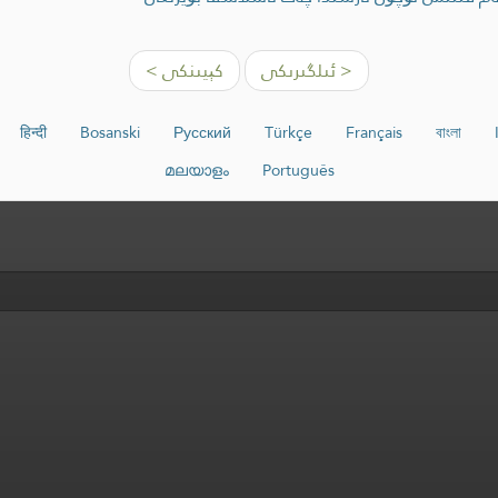
< ئىلگىرىكى
كېيىنكى >
हिन्दी
Bosanski
Русский
Türkçe
Français
বাংলা
മലയാളം
Português