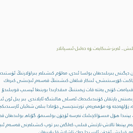
لىش
.
ئەرىز-شىكايەت ۋە دەلىل-ئىسپاتلار
گىنى بىرىلىدىغان بولسا ئىدى، مەلۇم كىشىلەر بىراۋلارنىڭ ئۈستىدە پۇ
-پاكىت كۆرسىتىشى، ئىنكار قىلغان كىشىنىڭ قەسەم ئىچىشى كىرەك
ىيامەت كۈنى يەتتە قات زېمىننىڭ مىقدارىدا بوينىغا ئېسىپ قويىلىدۇ
ىمىننى يارتقان كۈنىدىكىدەك ئەسلى ھالىتىگە ئايلاندى. بىر يىل ئون ئى
ئدە، زۇلھەججە ۋە مۇھەررەم، تورتىنچىسى جۇمادا بىلەن شەئبان ئارسىدىك
نىدا ھۆل مىسۋاكچىلىك نەرسە ئۈچۈن بولسىمۇ، گۇناھ بولىدىغان قەسەم
م يېنىغا تالاش-تارتىش قىلىپ كەلگەن بىر توپ كىشىلەرنى قەسەم ئىچ
م قىلىش ئۈچۈن ئارسىدا چەك تاشلاشقا بۇيرىغان