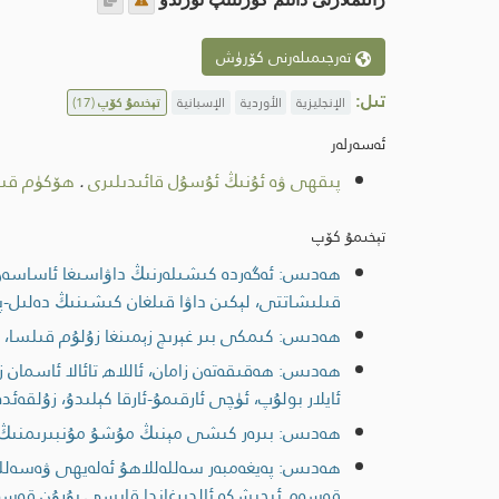
تەرجىمىلەرنى كۆرۈش
تىل:
الإنجليزية
الأوردية
الإسبانية
تېخىمۇ كۆپ
(17)
ئەسەرلەر
پىقھى ۋە ئۇنىڭ ئۇسۇل قائىدىلىرى
.
ھۆكۈم قى
تېخىمۇ كۆپ
ھەدىس: ئەگەردە كىشىلەرنىڭ داۋاسىغا ئاساسەن دې
قىلىشاتتى، لېكىن داۋا قىلغان كىشىنىڭ دەلىل
ھەدىس: كىمكى بىر غېرىچ زېمىنغا زۇلۇم قىلسا، ق
ھەدىس: ھەقىقەتەن زامان، ئاللاھ تائالا ئاسمان ز
ئايلار بولۇپ، ئۈچى ئارقىمۇ-ئارقا كېلىدۇ، زۇلقە
ھەدىس: بىرەر كىشى مېنىڭ مۇشۇ مۇنبىرىمنىڭ يې
ھەدىس: پەيغەمبەر سەللەللاھۇ ئەلەيھى ۋەسەللە
قەسەم ئىچىشكە ئالدىرغاندا قايسى بۇرۇن قەسە