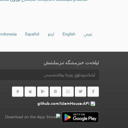
عربي
English
اردو
Español
Indonesia
ئېلخەت خىزمىتىگە تىزىملىتىش
github.com/IslamHouse-API