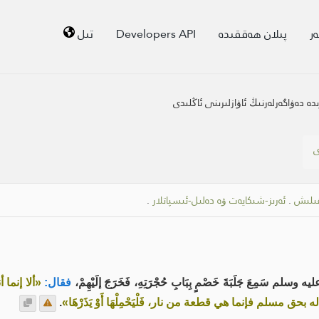
ر
پىلان ھەققىدە
Developers API
تىل
دەۋاگەرلەرنىڭ ئاۋازلىرىنى ئاڭلىدى
ى
ىلىش
.
ئەرىز-شىكايەت ۋە دەلىل-ئىسپاتلار
.
سَمِعَ جَلَبَةَ خَصْمٍ بِبَابِ حُجْرَتِهِ، فَخَرَجَ إلَيْهِمْ،
فقال:
«ألا إنما
ه بحق مسلم فإنما هي قطعة من نار، فَلْيَحْمِلْهَا أَوْ يَذَرْهَا»
.