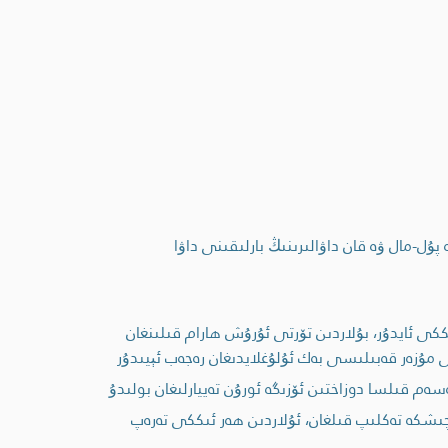
ل-مال ۋە قان داۋالىرىنىڭ بارلىقىنى داۋا
ككى ئايدۇر، بۇلاردىن تۆرتى ئۇرۇش ھارام قىلىنغان
ى مۇزەر قەبىلىسى بەك ئۇلۇغلايدىغان رەجەب ئېيىدۇر
 قىلسا دوزاختىن ئۆزىگە ئورۇن تەييارلىغان بولىدۇ
ىشكە تەكلىپ قىلغان، ئۇلاردىن ھەر ئىككى تەرەپ