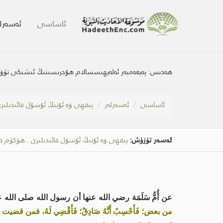
ئاساسى
ئەسەرلە
ھەدىس:
پەيغەمبەر ئەلەيھىسسالام ھۇجرىسىنىڭ ئىشىكى تۈۋىدە 
ئاساسى
ئەسەرلەر
پىقھى ۋە ئۇنىڭ ئۇسۇل قائىدىلىر
ئەسەر تۈزۈش:
پىقھى ۋە ئۇنىڭ ئۇسۇل قائىدىلىرى
.
ھۆكۈم ق
عن أُمُّ سَلَمَة رضي الله عنها أن رسول الله صلى الله عليه وسلم 
من بعض؛ فَأَحْسِبُ أَنَّهُ صَادِقٌ؛ فَأَقْضِي لَهُ، فمن قضيت ل