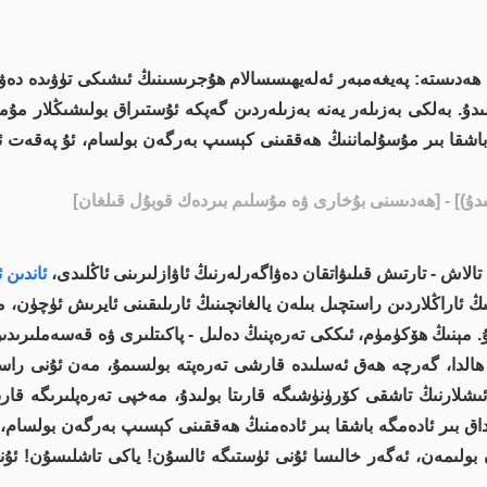
 ھەدىستە: پەيغەمبەر ئەلەيھىسسالام ھۇجرىسىنىڭ ئىشىكى تۈۋىدە دەۋاگ
ىدۇ. بەلكى بەزىلەر يەنە بەزىلەردىن گەپكە ئۇستىراق بولىشىڭلار مۇ
باشقا بىر مۇسۇلماننىڭ ھەققىنى كېسىپ بەرگەن بولسام، ئۇ پەقەت ئوت
ۇ)]
- [ھەدىسنى بۇخارى ۋە مۇسلىم بىردەك قوبۇل قىلغان]
لاش - تارتىش قىلىۋاتقان دەۋاگەرلەرنىڭ ئاۋازلىرىنى ئاڭلىدى،
ئاندىن 
ڭ ئاراڭلاردىن راستچىل بىلەن يالغانچىنىڭ ئارىلىقىنى ئايرىش ئۈچۈن، 
ېنىڭ ھۆكۈمۈم، ئىككى تەرەپنىڭ دەلىل - پاكىتلىرى ۋە قەسەملىرىدىن ئا
 ھالدا، گەرچە ھەق ئەسلىدە قارشى تەرەپتە بولسىمۇ، مەن ئۇنى را
لارنىڭ تاشقى كۆرۈنۈشىگە قارىتا بولىدۇ، مەخپى تەرەپلىرىگە قارىت
اق بىر ئادەمگە باشقا بىر ئادەمنىڭ ھەققىنى كېسىپ بەرگەن بولسام، 
ولىمەن، ئەگەر خالىسا ئۇنى ئۈستىگە ئالسۇن! ياكى تاشلىسۇن! ئۇنىڭ ج