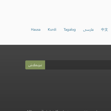
中文
فارسی
Tagalog
Kurdî
Hausa
تىزىملاش