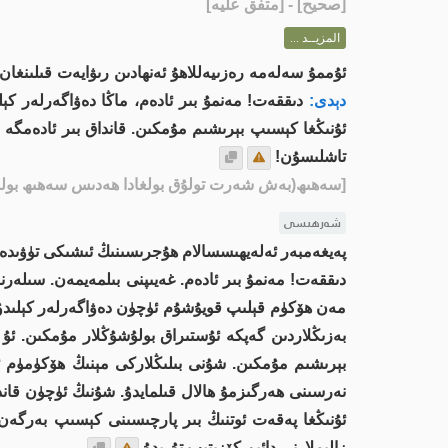
[
صحيح
] - [متفق عليه]
المزيــد ...
ئۇممۇ سەلەمە رەزىيەللاھۇ ئەنھادىن رىۋايەت قىلىنغان
دېدى:
دىققەت! مەنمۇ بىر ئادەم، ماڭا دەۋاگەرلەر كېل
ئۇنىڭغا كېسىپ بېرىشىم مۇمكىن. قانداق بىر ئادەمگە 
تاشلىسۇن!
[سەھىھ(بەش شەرت تولۇق بولغادا ھەدىس سەھىھ بولىد
شەرھىسى
پەيغەمبەر ئەلەيھىسسالام ھۇجرىسىنىڭ ئىشىكى تۈۋىدە تا
دىققەت! مەنمۇ بىر ئادەم. غەيىپنى بىلمەيمەن. سىلەرنى
مەن ھۆكۈم قېلىپ قويۇشۇم ئۈچۈن دەۋاگەرلەر كېلىدۇ. م
بەزىڭلاردىن گەپكە ئۇستىراق بولۇشۇڭلار مۇمكىن. ئۇ
بېرىشىم مۇمكىن. شۇنى بىلىڭلاركى مېنىڭ ھۆكۈمۈم ئىش
نەرسىنى ھەرگىزمۇ ھالال قىلمايدۇ. شۇنىڭ ئۈچۈن قاند
ئۇنىڭغا پەقەت ئوتنىڭ بىر پارچىسىنى كېسىپ بەرگەن ب
زالىملارنى دائىم كۆزىتىپ تۇرىدۇ