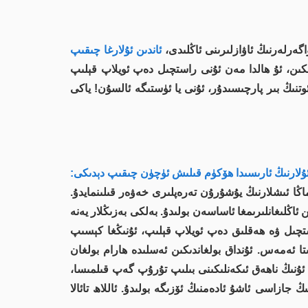
ەرلەرنىڭ ئاۋازلىرىنى ئاڭلىدى،
ئاندىن ئۇلارغا چىقىپ
مكىن، ئۇ ھالدا مەن ئۇنى راستچىل دەپ ئويلاپ قېلىپ
نىڭ بىر پارچىسىدۇر، ئۇنى يا ئۈستىگە ئالسۇن! ياكى
ئۇلارنىڭ ئارىسىدا ھۆكۈم قىلىش ئۈچۈن چىقىپ دېدىكى:
ماڭا ئىشلارنىڭ يۇشۇرۇن تەرەپلىرى خەۋەر قىلىنمايدۇ.
ڭلىغانلىرىمغا ئاساسەن بولىدۇ. بەلكى بەزىڭلار يەنە
ستچىل ۋە ھەقلىق دەپ ئويلاپ قېلىپ، ئۇنىڭغا كېسىپ
ا ئەمەس. ئۇنداق بولغاندىكىن ئەسلىدە ھارام بولغان
ئۇنىڭ ناھەق ئىكەنلىكىنى بىلىپ تۇرۇپ گەپ قىلمىسا،
ازاسى ئاشۇ ئادەمنىڭ ئۆزىگە بولىدۇ. ئاللاھ تائالا