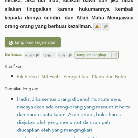
neraka. Jika dia mau, silakan bawa dan jika tidak
silakan tinggalkan karena hukumannya kembali
kepada dirinya sendiri, dan Allah Maha Mengawasi
orang-orang yang berbuat kezaliman.
Tampilkan Terjemahan
Bahasa:
الإنجليزية
الأوردية
الإسبانية
Tampilan lengkap...
(17)
Klasifikasi
Fikih dan Uṣūl Fikih
.
Pengadilan
.
Klaim dan Bukti
Tampilan lengkap...
Hadis: Jika semua orang dipenuhi tuntutannya,
niscaya akan ada orang-orang yang menuntut harta
dan darah suatu kaum. Akan tetapi, bukti harus
diajukan oleh yang menuntut dan sumpah
diucapkan oleh yang mengingkari