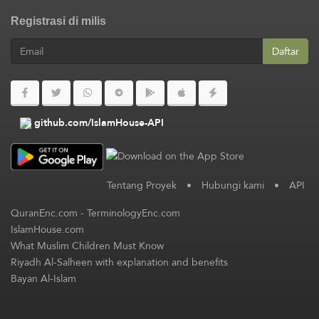
Registrasi di milis
Daftar
github.com/IslamHouse-API
Tentang Proyek
•
Hubungi kami
•
API
QuranEnc.com
-
TerminologyEnc.com
IslamHouse.com
What Muslim Children Must Know
Riyadh Al-Salheen with explanation and benefits
Bayan Al-Islam