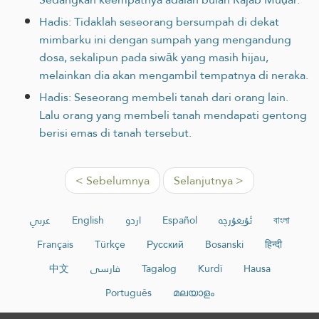
Hadis: Tidaklah seseorang bersumpah di dekat
mimbarku ini dengan sumpah yang mengandung
dosa, sekalipun pada siwāk yang masih hijau,
melainkan dia akan mengambil tempatnya di neraka.
Hadis: Seseorang membeli tanah dari orang lain.
Lalu orang yang membeli tanah mendapati gentong
berisi emas di tanah tersebut.
< Sebelumnya
Selanjutnya >
عربي
English
اردو
Español
ئۇيغۇرچە
বাংলা
Français
Türkçe
Русский
Bosanski
हिन्दी
中文
فارسی
Tagalog
Kurdî
Hausa
Português
മലയാളം