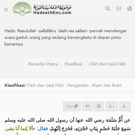
Hadis:
Rasulullah -ṣallallāhu 'alaihi wa sallam- pernah mendengar
suara gaduh orang yang sedang bersengketa di depan pintu
kamarnya.
Beranda Utama
Klasifikasi
Fikih dan Uṣūl Fikih
Klasifikasi:
Fikih dan Uṣūl Fikih
.
Pengadilan
.
Klaim dan Bukti
.
PDF
+
-
عن أُمُّ سَلَمَة رضي الله عنها أن رسول الله صلى الله عليه وسلم
سَمِعَ جَلَبَةَ خَصْمٍ بِبَابِ حُجْرَتِهِ، فَخَرَجَ إلَيْهِمْ،
فقال:
«ألا إنما أنا بشر،