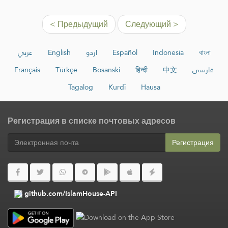
< Предыдущий
Следующий >
عربي
English
اردو
Español
Indonesia
বাংলা
Français
Türkçe
Bosanski
हिन्दी
中文
فارسی
Tagalog
Kurdî
Hausa
Регистрация в списке почтовых адресов
Регистрация
github.com/IslamHouse-API