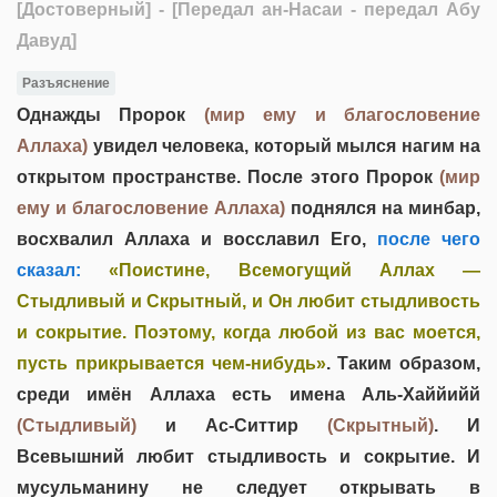
[Достоверный]
- [Передал ан-Насаи - передал Абу
Давуд]
Разъяснение
Однажды Пророк
(мир ему и благословение
Аллаха)
увидел человека, который мылся нагим на
открытом пространстве. После этого Пророк
(мир
ему и благословение Аллаха)
поднялся на минбар,
восхвалил Аллаха и восславил Его,
после чего
сказал:
«Поистине, Всемогущий Аллах —
Стыдливый и Скрытный, и Он любит стыдливость
и сокрытие. Поэтому, когда любой из вас моется,
пусть прикрывается чем-нибудь»
. Таким образом,
среди имён Аллаха есть имена Аль-Хаййийй
(Стыдливый)
и Ас-Ситтир
(Скрытный)
. И
Всевышний любит стыдливость и сокрытие. И
мусульманину не следует открывать в