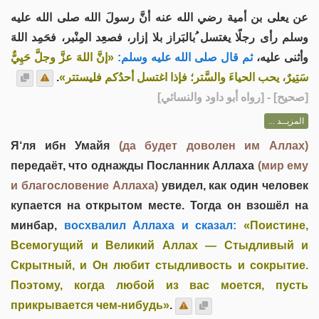
عن يعلى بن أمية رضي الله عنه أنَّ رسولَ الله صلى الله عليه
وسلم رأى رجلًا يغتسل ُبالبَراز بلا إزار، فصعِد المِنْبر، فحَمِد اللهَ
وأثنى عليه،
ثم قال صلى الله عليه وسلم:
«إنَّ اللهَ عزَّ وجلَّ حَيِيٌّ
.
سَتِيرٌ، يحب الحياءَ والسَّتر؛ فإذا اغتسل أحدُكم فليستتر»
] - [رواه أبو داود والنسائي]
صحيح
[
المزيــد ...
Я‘ля ибн Умайя
(да будет доволен им Аллах)
передаёт, что однажды Посланник Аллаха
(мир ему
и благословение Аллаха)
увидел, как один человек
купается на открытом месте. Тогда он взошёл на
минбар,
восхвалил Аллаха и сказал:
«Поистине,
Всемогущий и Великий Аллах — Стыдливый и
Скрытный, и Он любит стыдливость и сокрытие.
Поэтому, когда любой из вас моется, пусть
прикрывается чем-нибудь»
.