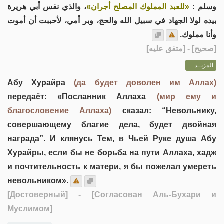
وسلم :
«للعبد المملوك المصلح أجران»
، والذي نفس أبي هريرة
بيده لولا الجهاد في سبيل الله والحج، وبر أمي، لأحببت أن أموت
وأنا مملوك.
] - [متفق عليه]
صحيح
[
المزيــد ...
Абу Хурайра
(да будет доволен им Аллах)
передаёт: «Посланник Аллаха
(мир ему и
благословение Аллаха)
сказал: “Невольнику,
совершающему благие дела, будет двойная
награда”. И клянусь Тем, в Чьей Руке душа Абу
Хурайры, если бы не борьба на пути Аллаха, хадж
и почтительность к матери, я бы пожелал умереть
невольником».
[Достоверный]
- [Согласован Аль-Бухари и
Муслимом]