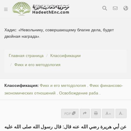
Хадис:
«Невольнику, совершающему благие дела, будет
двойная награда».
Главная страница
Классификации
Фикх и его методология
Классификация:
Фикх и его методология
.
Фикх финансово-
экономических отношений
.
Освобождение раба
.
PDF
+
-
عن أبي هريرة رضي الله عنه قال: قال رسول الله صلى الله عليه