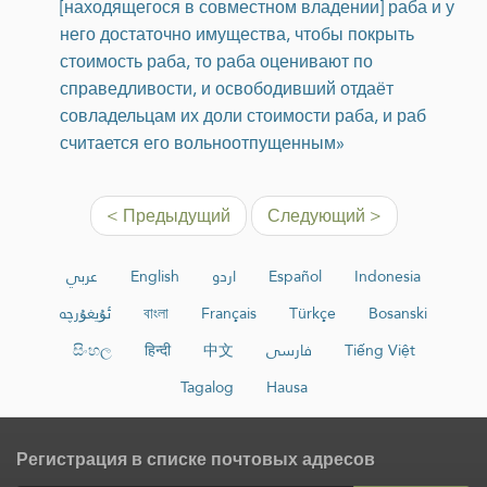
[находящегося в совместном владении] раба и у
него достаточно имущества, чтобы покрыть
стоимость раба, то раба оценивают по
справедливости, и освободивший отдаёт
совладельцам их доли стоимости раба, и раб
считается его вольноотпущенным»
< Предыдущий
Следующий >
عربي
English
اردو
Español
Indonesia
ئۇيغۇرچە
বাংলা
Français
Türkçe
Bosanski
සිංහල
हिन्दी
中文
فارسی
Tiếng Việt
Tagalog
Hausa
Регистрация в списке почтовых адресов