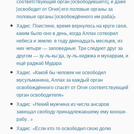
соответствующий орган [освободившего], и даже
[освободит от Огня] его половые органы за
половые органы [освобождённого им раба]».
Хадис: Поистине, время вернулось на круги своя,
каким было оно в день, когда Аллах сотворил
небеса и землю: в году двенадцать месяцев, из
них четыре — заповедные. Три следуют друг за
другом — зу-ль-кы‘да, зу-ль-хиджжа и мухаррам, и
ещё раджаб Мудара
Хадис: «Какой бы человек ни освободил
мусульманина, Аллах за каждый орган
освобождённого спасёт от Огня соответствующий
орган освободителя»
Хадис: «Некий мужчина из числа ансаров
завещал свободу принадлежавшему ему юноше-
рабу...»
Хадис: «Если кто-то освободил свою долю