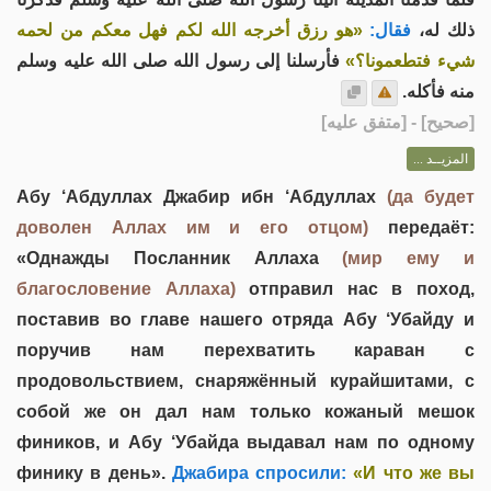
ذلك له،
فقال:
«هو رزق أخرجه الله لكم فهل معكم من لحمه
شيء فتطعمونا؟»
فأرسلنا إلى رسول الله صلى الله عليه وسلم
منه فأكله.
] - [متفق عليه]
صحيح
[
المزيــد ...
Абу ‘Абдуллах Джабир ибн ‘Абдуллах
(да будет
доволен Аллах им и его отцом)
передаёт:
«Однажды Посланник Аллаха
(мир ему и
благословение Аллаха)
отправил нас в поход,
поставив во главе нашего отряда Абу ‘Убайду и
поручив нам перехватить караван с
продовольствием, снаряжённый курайшитами, с
собой же он дал нам только кожаный мешок
фиников, и Абу ‘Убайда выдавал нам по одному
финику в день».
Джабира спросили:
«И что же вы