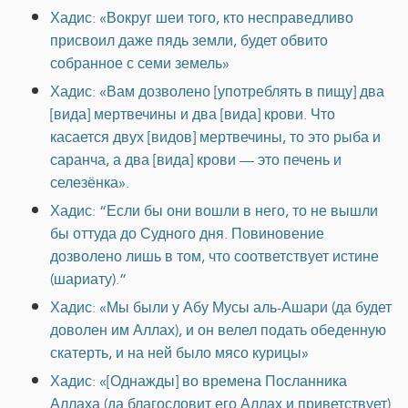
Хадис: «Вокруг шеи того, кто несправедливо
присвоил даже пядь земли, будет обвито
собранное с семи земель»
Хадис: «Вам дозволено [употреблять в пищу] два
[вида] мертвечины и два [вида] крови. Что
касается двух [видов] мертвечины, то это рыба и
саранча, а два [вида] крови — это печень и
селезёнка».
Хадис: “Если бы они вошли в него, то не вышли
бы оттуда до Судного дня. Повиновение
дозволено лишь в том, что соответствует истине
(шариату).”
Хадис: «Мы были у Абу Мусы аль-Ашари (да будет
доволен им Аллах), и он велел подать обеденную
скатерть, и на ней было мясо курицы»
Хадис: «[Однажды] во времена Посланника
Аллаха (да благословит его Аллах и приветствует)