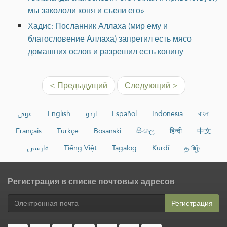
мы закололи коня и съели его».
Хадис: Посланник Аллаха (мир ему и
благословение Аллаха) запретил есть мясо
домашних ослов и разрешил есть конину.
< Предыдущий
Следующий >
عربي
English
اردو
Español
Indonesia
বাংলা
Français
Türkçe
Bosanski
සිංහල
हिन्दी
中文
فارسی
Tiếng Việt
Tagalog
Kurdî
தமிழ்
Регистрация в списке почтовых адресов
Регистрация