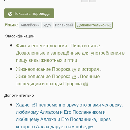
Показать переводы
Язык:
Английский
Урду
Испанский
Дополнительно
(16)
Классификации
Фикх и его методология
.
Пища и питьё
.
Дозволенные и запрещённые для употребления в
пищу виды животных и птиц
Жизнеописание Пророка ﷺ и история
.
Жизнеописание Пророка ﷺ
.
Военные
экспедиции и походы Пророка ﷺ
Дополнительно
Хадис: «Я непременно вручу это знамя человеку,
любимому Аллахом и Его Посланником и
любящему Аллаха и Его Посланника, через
которого Аллах дарует нам победу»