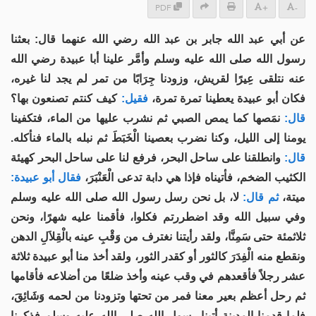
PDF
+
-
عن أبي عبد الله جابر بن عبد الله رضي الله عنهما قال: بعثنا
رسول الله صلى الله عليه وسلم وأمَّر علينا أبا عبيدة رضي الله
عنه نتلقى عِيرًا لقريش، وزودنا جِرَابًا من تمر لم يجد لنا غيره،
فكان أبو عبيدة يعطينا تمرة تمرة،
فقيل:
كيف كنتم تصنعون بها؟
قال:
نمَصها كما يمص الصبي ثم نشرب عليها من الماء، فتكفينا
يومنا إلى الليل، وكنا نضرب بعصينا الْخَبَطَ ثم نبله بالماء فنأكله.
قال:
وانطلقنا على ساحل البحر، فرفع لنا على ساحل البحر كهيئة
الكثيب الضخم، فأتيناه فإذا هي دابة تدعى الْعَنْبَرَ،
فقال أبو عبيدة:
ميتة،
ثم قال:
لا، بل نحن رسل رسول الله صلى الله عليه وسلم
وفي سبيل الله وقد اضطررتم فكلوا، فأقمنا عليه شهرًا، ونحن
ثلاثمئة حتى سَمِنَّا، ولقد رأيتنا نغترف من وَقْبِ عينه بالْقِلاَلِ الدهن
ونقطع منه الْفِدَرَ كالثور أو كقدر الثور، ولقد أخذ منا أبو عبيدة ثلاثة
عشر رجلاً فأقعدهم في وقب عينه وأخذ ضلعًا من أضلاعه فأقامها
ثم رحل أعظم بعير معنا فمر من تحتها وتزودنا من لحمه وَشَائِقَ،
فلما قدمنا المدينة أتينا رسول الله صلى الله عليه وسلم فذكرنا