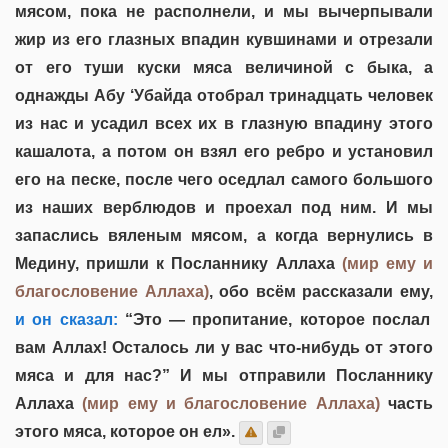
мясом, пока не располнели, и мы вычерпывали
жир из его глазных впадин кувшинами и отрезали
от его туши куски мяса величиной с быка, а
однажды Абу ‘Убайда отобрал тринадцать человек
из нас и усадил всех их в глазную впадину этого
кашалота, а потом он взял его ребро и установил
его на песке, после чего оседлал самого большого
из наших верблюдов и проехал под ним. И мы
запаслись вяленым мясом, а когда вернулись в
Медину, пришли к Посланнику Аллаха
(мир ему и
благословение Аллаха)
, обо всём рассказали ему,
и он сказал:
“Это — пропитание, которое послал
вам Аллах! Осталось ли у вас что-нибудь от этого
мяса и для нас?” И мы отправили Посланнику
Аллаха
(мир ему и благословение Аллаха)
часть
этого мяса, которое он ел».