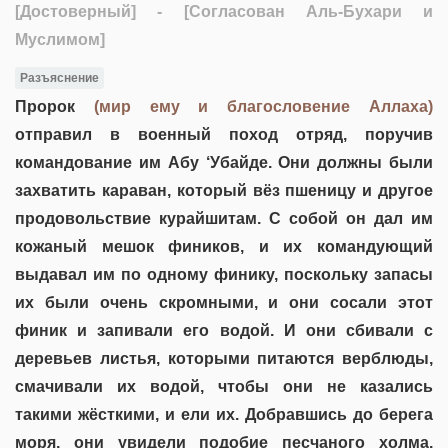
[Достоверный]
- [Согласован Аль-Бухари и
Муслимом]
Разъяснение
Пророк
(мир ему и благословение Аллаха)
отправил в военный поход отряд, поручив
командование им Абу ‘Убайде. Они должны были
захватить караван, который вёз пшеницу и другое
продовольствие курайшитам. С собой он дал им
кожаный мешок фиников, и их командующий
выдавал им по одному финику, поскольку запасы
их были очень скромными, и они сосали этот
финик и запивали его водой. И они сбивали с
деревьев листья, которыми питаются верблюды,
смачивали их водой, чтобы они не казались
такими жёсткими, и ели их. Добравшись до берега
моря, они увидели подобие песчаного холма.