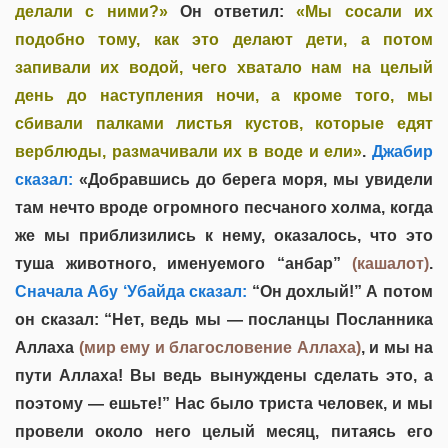
делали с ними?»
Он ответил:
«Мы сосали их
подобно тому, как это делают дети, а потом
запивали их водой, чего хватало нам на целый
день до наступления ночи, а кроме того, мы
сбивали палками листья кустов, которые едят
верблюды, размачивали их в воде и ели»
.
Джабир
сказал:
«Добравшись до берега моря, мы увидели
там нечто вроде огромного песчаного холма, когда
же мы приблизились к нему, оказалось, что это
туша животного, именуемого “анбар”
(кашалот)
.
Сначала Абу ‘Убайда сказал:
“Он дохлый!” А потом
он сказал: “Нет, ведь мы — посланцы Посланника
Аллаха
(мир ему и благословение Аллаха)
, и мы на
пути Аллаха! Вы ведь вынуждены сделать это, а
поэтому — ешьте!” Нас было триста человек, и мы
провели около него целый месяц, питаясь его