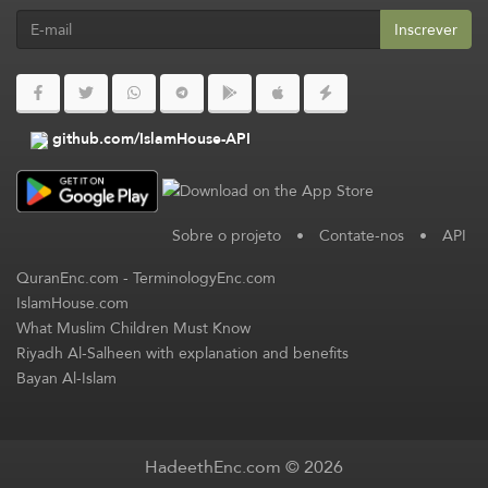
Inscrever
github.com/IslamHouse-API
Sobre o projeto
•
Contate-nos
•
API
QuranEnc.com
-
TerminologyEnc.com
IslamHouse.com
What Muslim Children Must Know
Riyadh Al-Salheen with explanation and benefits
Bayan Al-Islam
HadeethEnc.com © 2026