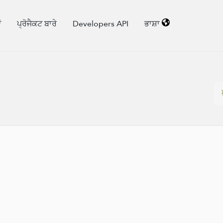
ਂ
ਪ੍ਰੋਜੈਕਟ ਬਾਰੇ
Developers API
ਭਾਸ਼ਾ