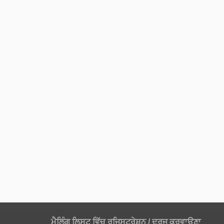
ਮੈਲਿੰਗ ਲਿਸਟ ਵਿੱਚ ਰਜਿਸਟ੍ਰੇਸ਼ਨ / ਦਰਜ ਕਰਵਾਉਣਾ