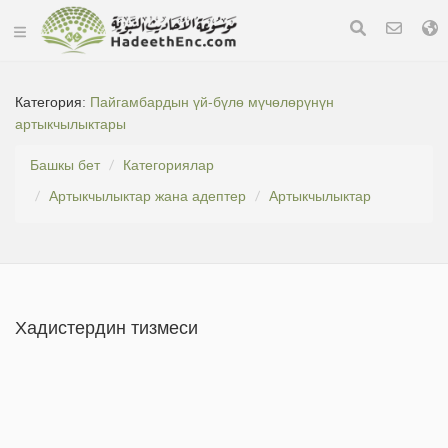
Категория:
Пайгамбардын үй-бүлө мүчөлөрүнүн
артыкчылыктары
Башкы бет
Категориялар
Артыкчылыктар жана адептер
Артыкчылыктар
Хадистердин тизмеси