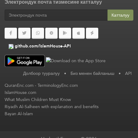
Электрондук почта тизмесине катталуу
Катталуу
github.com/IslamHouse-API
Долбоор тууралуу
•
Биз менен байланыш
•
API
QuranEnc.com
-
TerminologyEnc.com
IslamHouse.com
What Muslim Children Must Know
Riyadh Al-Salheen with explanation and benefits
Bayan Al-Islam