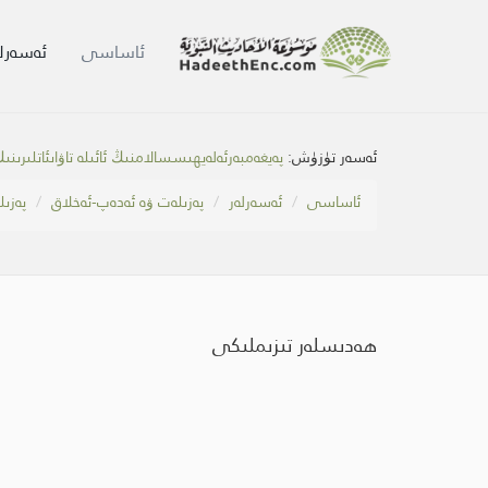
ئاساسى
ئەسەرلە
ئەسەر تۈزۈش:
پەيغەمبەرئەلەيھىسسالامنىڭ ئائىلە تاۋاىئاتلىرىنى
ئاساسى
ئەسەرلەر
پەزىلەت ۋە ئەدەپ-ئەخلاق
پەزىل
ھەدىسلەر تىزىملىكى