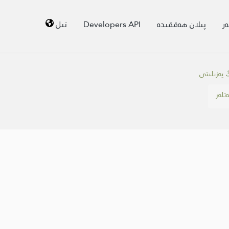
ر
پىلان ھەققىدە
Developers API
تىل
ڭ پەزىلىتى
ەتلەر