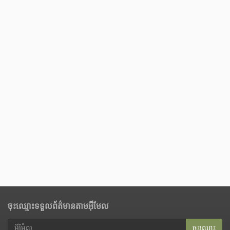
ចុះឈ្មោះទទួលព័ត៌មានតាមអ៊ីមែល
ចុះ​ឈ្មោះ