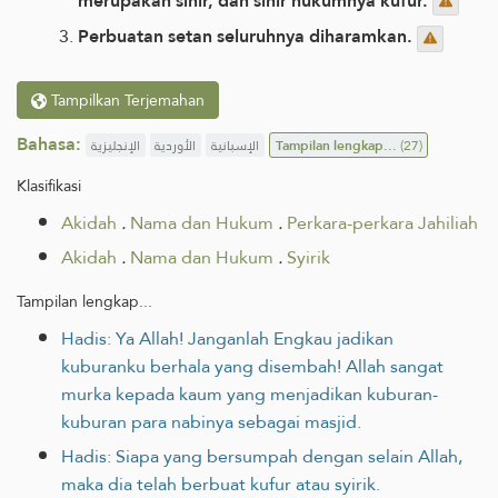
merupakan sihir, dan sihir hukumnya kufur.
Perbuatan setan seluruhnya diharamkan.
Tampilkan Terjemahan
Bahasa:
الإنجليزية
الأوردية
الإسبانية
Tampilan lengkap...
(27)
Klasifikasi
Akidah
.
Nama dan Hukum
.
Perkara-perkara Jahiliah
Akidah
.
Nama dan Hukum
.
Syirik
Tampilan lengkap...
Hadis: Ya Allah! Janganlah Engkau jadikan
kuburanku berhala yang disembah! Allah sangat
murka kepada kaum yang menjadikan kuburan-
kuburan para nabinya sebagai masjid.
Hadis: Siapa yang bersumpah dengan selain Allah,
maka dia telah berbuat kufur atau syirik.