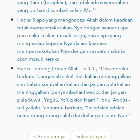
yang Kamu (tetapkan), dan tidak ada sesembahan
yang berhak disembah selain-Mu.'"
Hadis: Siapa yang menghadap Allah dalam keadaan
tidak mempersekutukan-Nya dengan sesuatu apa
pun maka ia akan masuk surga, dan siapa yang
menghadap kepada-Nya dalam keadaan
mempersekutukan-Nya dengan sesuatu maka ia
akan masuk neraka.
Hadis: Tentang firman Allah -Ta'ālā-, "Dan mereka
berkata, 'Janganlah sekali-kali kalian meninggalkan
sembahan-sembahan kalian dan jangan pula kalian
meninggalkan (penyembahan) wadd, dan jangan
pula Suwā', Yagūṡ, Ya'ūq dan Nasr!'" Ibnu 'Abbās -
raḍiyallāhu 'anhumā- berkata, “Ini adalah adalah
nama orang-orang saleh dari kalangan kaum Nuh."
< Sebelumnya
Selanjutnya >