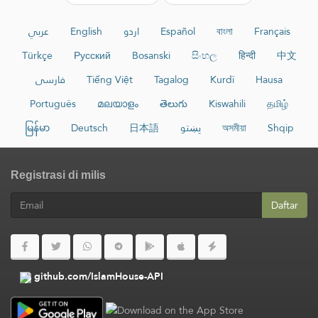
عربي
English
اردو
Español
বাংলা
Français
Türkçe
Русский
Bosanski
සිංහල
हिन्दी
中文
فارسی
Tiếng Việt
Tagalog
Kurdî
Hausa
Português
മലയാളം
తెలుగు
Kiswahili
தமிழ்
မြန်မာ
Deutsch
日本語
پښتو
অসমীয়া
Shqip
Registrasi di milis
Daftar
github.com/IslamHouse-API