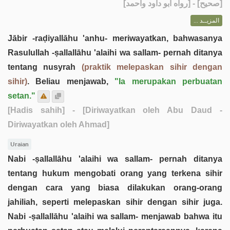
] - [رواه أبو داود وأحمد]
صحيح
[
المزيــد ...
Jābir -raḍiyallāhu 'anhu- meriwayatkan, bahwasanya
Rasulullah -ṣallallāhu 'alaihi wa sallam- pernah ditanya
tentang nusyrah
(praktik melepaskan sihir dengan
sihir)
. Beliau menjawab,
"Ia merupakan perbuatan
setan."
[Hadis sahih]
- [Diriwayatkan oleh Abu Daud -
Diriwayatkan oleh Ahmad]
Uraian
Nabi -ṣallallāhu 'alaihi wa sallam- pernah ditanya
tentang hukum mengobati orang yang terkena sihir
dengan cara yang biasa dilakukan orang-orang
jahiliah, seperti melepaskan sihir dengan sihir juga.
Nabi -ṣallallāhu 'alaihi wa sallam- menjawab bahwa itu