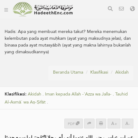
Hadis:
Apa yang membuat mereka takut? Mereka menemukan
kelembutan pada ayat muḥkam (ayat yang maksudnya jelas), dan
binasa pada ayat mutasyābih (ayat yang makna lahirnya bukanlah
yang dimaksudkannya)
Beranda Utama
Klasifikasi
Akidah
Klasifikasi:
Akidah
.
Iman kepada Allah -'Azza wa Jalla-
.
Tauhid
Al-Asmā` wa Aṣ-Ṣifāt
.
PDF
+
-
عن ابن عباس رضي الله عنهما أنه رأى رجلا انْتَفَضَ لما سمع حديثا