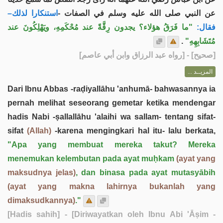
عن النبي صلى الله عليه وسلم في الصفات -
استنكارا لذلك–
فقال:
"ما فَرَقُ هؤلاء؟ يجدون رِقَّةً عند مُحْكَمِهِ، ويَهْلِكُونَ عند
.
مُتَشَابِهِهِ"
] - [رواه عبد الرزاق وابن أبي عاصم]
صحيح
[
المزيــد ...
Dari Ibnu Abbas -raḍiyallāhu 'anhumā- bahwasannya ia
pernah melihat seseorang gemetar ketika mendengar
hadis Nabi -ṣallallāhu 'alaihi wa sallam- tentang sifat-
sifat
(Allah)
-karena mengingkari hal itu- lalu berkata,
"Apa yang membuat mereka takut? Mereka
menemukan kelembutan pada ayat muḥkam
(ayat yang
maksudnya jelas)
, dan binasa pada ayat mutasyābih
(ayat yang makna lahirnya bukanlah yang
dimaksudkannya)
."
[Hadis sahih]
- [Diriwayatkan oleh Ibnu Abi 'Āṣim -