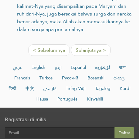
kalimat-Nya yang disampaikan pada Maryam dan
ruh dari-Nya, juga bersaksi bahwa surga dan neraka
benar adanya; maka Allah akan memasukkannya ke
dalam surga apa pun amalnya.
< Sebelumnya
Selanjutnya >
عربي
English
اردو
Español
ئۇيغۇرچە
বাংলা
Français
Türkçe
Русский
Bosanski
සිංහල
हिन्दी
中文
فارسی
Tiếng Việt
Tagalog
Kurdî
Hausa
Português
Kiswahili
Registrasi di milis
Daftar