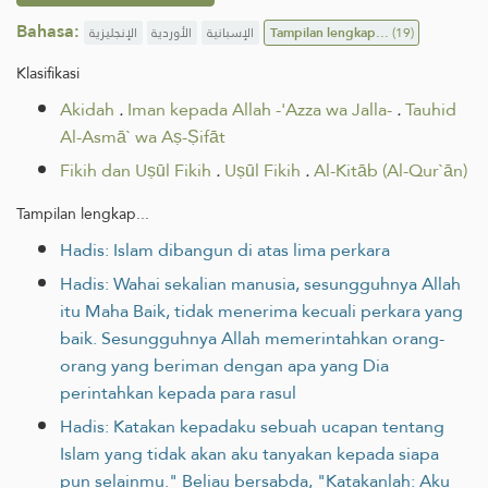
Bahasa:
الإنجليزية
الأوردية
الإسبانية
Tampilan lengkap...
(19)
Klasifikasi
Akidah
.
Iman kepada Allah -'Azza wa Jalla-
.
Tauhid
Al-Asmā` wa Aṣ-Ṣifāt
Fikih dan Uṣūl Fikih
.
Uṣūl Fikih
.
Al-Kitāb (Al-Qur`ān)
Tampilan lengkap...
Hadis: Islam dibangun di atas lima perkara
Hadis: Wahai sekalian manusia, sesungguhnya Allah
itu Maha Baik, tidak menerima kecuali perkara yang
baik. Sesungguhnya Allah memerintahkan orang-
orang yang beriman dengan apa yang Dia
perintahkan kepada para rasul
Hadis: Katakan kepadaku sebuah ucapan tentang
Islam yang tidak akan aku tanyakan kepada siapa
pun selainmu." Beliau bersabda, "Katakanlah: Aku