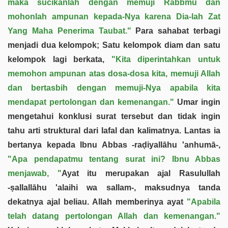
maka sucikanlah dengan memuji Rabbmu dan
mohonlah ampunan kepada-Nya karena Dia-lah Zat
Yang Maha Penerima Taubat."
Para sahabat terbagi
menjadi dua kelompok; Satu kelompok diam dan satu
kelompok lagi berkata,
"Kita diperintahkan untuk
memohon ampunan atas dosa-dosa kita, memuji Allah
dan bertasbih dengan memuji-Nya apabila kita
mendapat pertolongan dan kemenangan."
Umar ingin
mengetahui konklusi surat tersebut dan tidak ingin
tahu arti struktural dari lafal dan kalimatnya. Lantas ia
bertanya kepada Ibnu Abbas -raḍiyallāhu 'anhumā-,
"Apa pendapatmu tentang surat ini? Ibnu Abbas
menjawab, "
Ayat itu merupakan ajal Rasulullah
-ṣallallāhu 'alaihi wa sallam-, maksudnya tanda
dekatnya ajal beliau. Allah memberinya ayat
"Apabila
telah datang pertolongan Allah dan kemenangan."