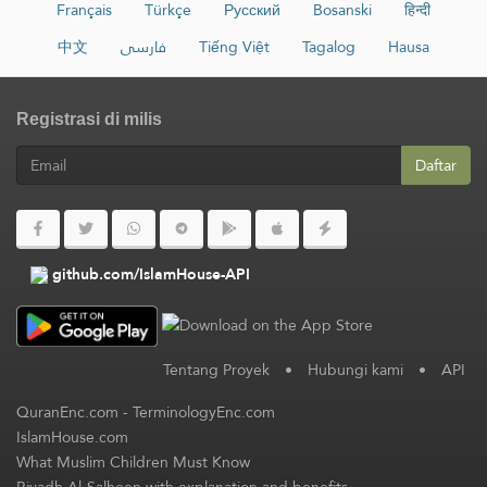
Français
Türkçe
Русский
Bosanski
हिन्दी
中文
فارسی
Tiếng Việt
Tagalog
Hausa
Registrasi di milis
Daftar
github.com/IslamHouse-API
Tentang Proyek
•
Hubungi kami
•
API
QuranEnc.com
-
TerminologyEnc.com
IslamHouse.com
What Muslim Children Must Know