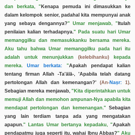
dan berkata, "
Kenapa pemuda ini dimasukkan ke
dalam kelompok senior, padahal kita mempunyai anak
yang sebaya dengannya?
" Umar menjawab, "
Itulah
penilaian kalian terhadapnya.
" Pada suatu hari Umar
memanggilku dan memasukkanku bersama mereka.
Aku tahu bahwa Umar memanggilku pada hari itu
adalah untuk menunjukkan
(kelebihanku)
kepada
mereka.
Umar berkata:
"
Apakah pendapat kalian
tentang firman Allah -Ta'ālā-, 'Apabila telah datang
pertolongan Allah dan kemenangan?'
(An-
Naṣr:
1)
.
Sebagian mereka menjawab,
"Kita diperintahkan untuk
memuji Allah dan memohon ampunan-Nya apabila kita
mendapat pertolongan dan kemenangan."
Sebagian
yang lain terdiam tanpa ada yang mengatakan
apapun.
" Lantas Umar bertanya kepadaku, "
Apakah
pendapatmu juga seperti itu, wahai Ibnu Abbas?
" Aku