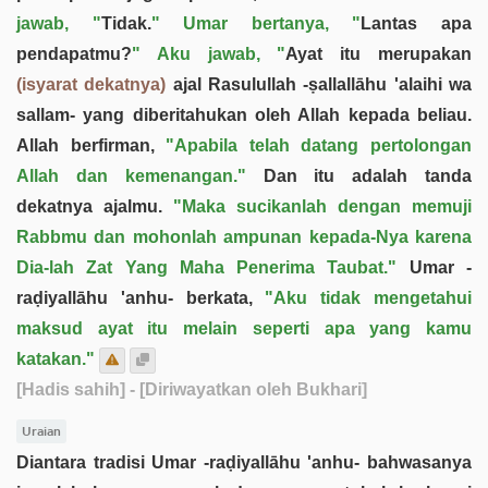
jawab, "
Tidak.
" Umar bertanya, "
Lantas apa
pendapatmu?
" Aku jawab, "
Ayat itu merupakan
(isyarat dekatnya)
ajal Rasulullah -ṣallallāhu 'alaihi wa
sallam- yang diberitahukan oleh Allah kepada beliau.
Allah berfirman,
"Apabila telah datang pertolongan
Allah dan kemenangan."
Dan itu adalah tanda
dekatnya ajalmu.
"Maka sucikanlah dengan memuji
Rabbmu dan mohonlah ampunan kepada-Nya karena
Dia-lah Zat Yang Maha Penerima Taubat."
Umar -
raḍiyallāhu 'anhu- berkata,
"Aku tidak mengetahui
maksud ayat itu melain seperti apa yang kamu
katakan."
[Hadis sahih]
- [Diriwayatkan oleh Bukhari]
Uraian
Diantara tradisi Umar -raḍiyallāhu 'anhu- bahwasanya