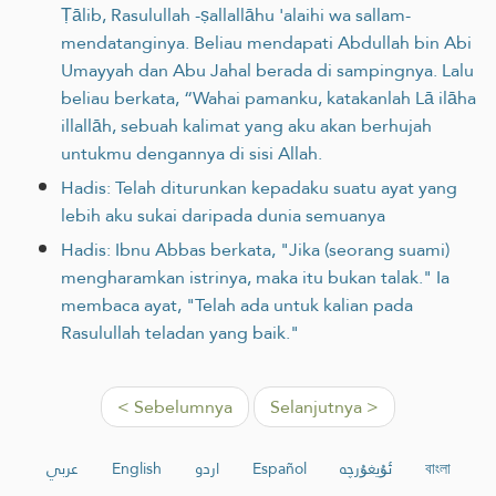
Ṭālib, Rasulullah -ṣallallāhu 'alaihi wa sallam-
mendatanginya. Beliau mendapati Abdullah bin Abi
Umayyah dan Abu Jahal berada di sampingnya. Lalu
beliau berkata, “Wahai pamanku, katakanlah Lā ilāha
illallāh, sebuah kalimat yang aku akan berhujah
untukmu dengannya di sisi Allah.
Hadis: Telah diturunkan kepadaku suatu ayat yang
lebih aku sukai daripada dunia semuanya
Hadis: Ibnu Abbas berkata, "Jika (seorang suami)
mengharamkan istrinya, maka itu bukan talak." Ia
membaca ayat, "Telah ada untuk kalian pada
Rasulullah teladan yang baik."
< Sebelumnya
Selanjutnya >
عربي
English
اردو
Español
ئۇيغۇرچە
বাংলা