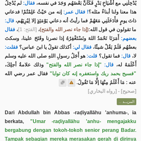
يُدْخِلُنِي مع أَشْيَاخِ بَدْرٍ فَكَأَنَّ بَعْضَهُم وَجَدَ في نفسه،
فقال:
لم يُدْخِلُ
هذا معنا ولنا أبناءٌ مثله؟
! فقال عمر:
إنه من حَيْثُ عَلِمْتُمْ! فدعاني
ذاتَ يومٍ فأَدَخَلَنِي مَعَهُمْ فما رأيتُ أنه دعاني يَوْمَئِذٍ إلا لِيُرِيَهُم،
قال:
فقال
،
[الفتح: 1]
،
(إذا جاء نصر الله والفتح)
ما تقولون في قول الله:
بعضهم:
أَمَرَنَا نَحْمَدُ اللهَ ونَسْتَغْفِرُهُ إذا نصرنا وفَتَحَ علينا، وسكتَ
بعضُهُم فَلَمْ يَقُلْ شيئًا،
فقال لي:
أكذلك تقولُ يا ابنَ عباس؟
فقلت:
لا،
قال:
فما تقول؟
قلت:
هو أَجَلُ رسولِ اللهِ صلى الله عليه وسلم
أَعْلَمَهُ له،
قال:
"إذا جاء نصر الله والفتح"
وذلك علامةُ أجلِكَ،
"فسبح بحمد ربك واستغفره إنه كان توابا"
فقال عمر رضي الله
عنه : مَا أَعْلَمُ مِنْهَا إلَّا مَا تَقُولُ.
] - [رواه البخاري]
صحيح
[
المزيــد ...
Dari Abdullah bin Abbas -raḍiyallāhu 'anhuma-, ia
berkata,
"Umar -raḍiyallāhu 'anhu- mengajakku
bergabung dengan tokoh-tokoh senior perang Badar.
Tampak sebagian mereka merasakan gerah di dirinya