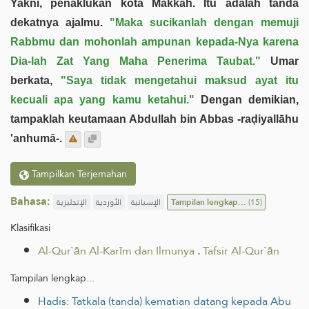
Yakni, penaklukan kota Makkah. Itu adalah tanda
dekatnya ajalmu.
"Maka sucikanlah dengan memuji
Rabbmu dan mohonlah ampunan kepada-Nya karena
Dia-lah Zat Yang Maha Penerima Taubat."
Umar
berkata,
"Saya tidak mengetahui maksud ayat itu
kecuali apa yang kamu ketahui."
Dengan demikian,
tampaklah keutamaan Abdullah bin Abbas -raḍiyallāhu
'anhumā-.
Tampilkan Terjemahan
Bahasa:
الإنجليزية
الأوردية
الإسبانية
Tampilan lengkap...
(15)
Klasifikasi
Al-Qur`ān Al-Karīm dan Ilmunya
.
Tafsir Al-Qur`ān
Tampilan lengkap...
Hadis: Tatkala (tanda) kematian datang kepada Abu