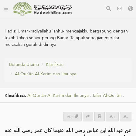
Hadis:
Umar -raḍiyallāhu 'anhu- mengajakku bergabung dengan
tokoh-tokoh senior perang Badar. Tampak sebagian mereka
merasakan gerah di dirinya
Beranda Utama
Klasifikasi
Al-Qur`ān Al-Karīm dan Ilmunya
Klasifikasi:
Al-Qur`ān Al-Karīm dan Ilmunya
.
Tafsir Al-Qur`ān
.
PDF
+
-
عن عبد الله ابن عباس رضي الله عنهما كان عمر رضي الله عنه