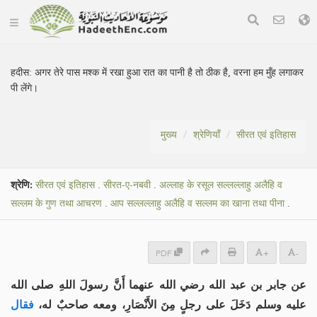
हदीस:
अगर तेरे पास मश्क में रखा हुआ रात का पानी है तो ठीक है, वरना हम मुँह लगाकर
पी लेंगे।
मुख्य
श्रेणियाँ
सीरत एवं इतिहास
श्रेणि:
सीरत एवं इतिहास
.
सीरत-ए-नबवी
.
अल्लाह के रसूल सल्लल्लाहु अलैहि व
सल्लम के गुण तथा आचरण
.
आप सल्लल्लाहु अलैहि व सल्लम का खाना तथा पीना
.
PDF
+
-
عن جابر بن عبد الله رضي الله عنهما أَنَّ رسولَ اللهِ صلى الله
عليه وسلم دَخَلَ على رجلٍ مِنَ الأَنْصَارِ، ومعه صاحبٌ له،
فقال