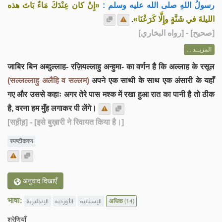
رسولُ اللهِ صلى الله عليه وسلم :
«إِنْ كان عِنْدَكَ مَاءٌ بَاتَ هذه
.
الليلةَ في شَنَّةٍ وإِلَّا كَرَعْنَا»
] - [رواه البخاري]
صحيح
[
المزيــد ...
जाबिर बिन अब्दुल्लाह- रज़ियल्लाहु अन्हुमा- का वर्णन है कि अल्लाह के रसूल
(सल्लल्लाहु अलैहि व सल्लम)
अपने एक साथी के साथ एक अंसारी के यहाँ
गए और उससे कहाः अगर तेरे पास मश्क में रखा हुआ रात का पानी है तो ठीक
है, वरना हम मुँह लगाकर पी लेंगे।
[सह़ीह़]
- [इसे बुख़ारी ने रिवायत किया है।]
स्पष्टीकरण
अनुवाद दिखाएँ
भाषा:
الإنجليزية
الأوردية
الإسبانية
अधिक
(14)
श्रेणियाँ