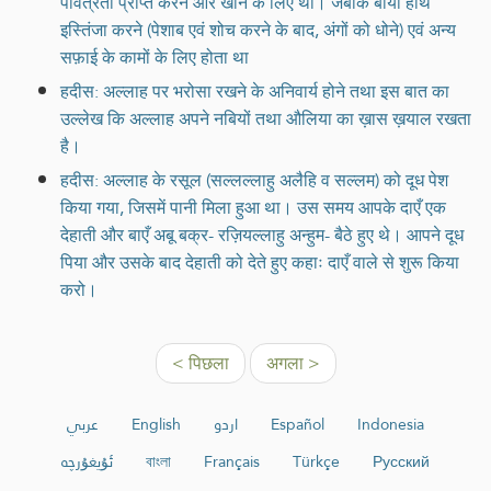
पवित्रता प्राप्त करने और खाने के लिए था। जबकि बायाँ हाथ
इस्तिंजा करने (पेशाब एवं शोच करने के बाद, अंगों को धोने) एवं अन्य
सफ़ाई के कामों के लिए होता था
हदीस: अल्लाह पर भरोसा रखने के अनिवार्य होने तथा इस बात का
उल्लेख कि अल्लाह अपने नबियों तथा औलिया का ख़ास ख़याल रखता
है।
हदीस: अल्लाह के रसूल (सल्लल्लाहु अलैहि व सल्लम) को दूध पेश
किया गया, जिसमें पानी मिला हुआ था। उस समय आपके दाएँ एक
देहाती और बाएँ अबू बक्र- रज़ियल्लाहु अन्हुम- बैठे हुए थे। आपने दूध
पिया और उसके बाद देहाती को देते हुए कहाः दाएँ वाले से शुरू किया
करो।
< पिछला
अगला >
عربي
English
اردو
Español
Indonesia
ئۇيغۇرچە
বাংলা
Français
Türkçe
Русский