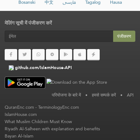
Bosanski
中文
فارسی
Tagalog
Hausa
मेलिंग सूची में पंजीकरण करें
पंजीकरण
github.com/IslamHouse-API
परियोजना के बारे में
•
हमसे सम्पर्क करें
•
API
QuranEnc.com
-
TerminologyEnc.com
IslamHouse.com
What Muslim Children Must Know
Riyadh Al-Salheen with explanation and benefits
Bayan Al-Islam