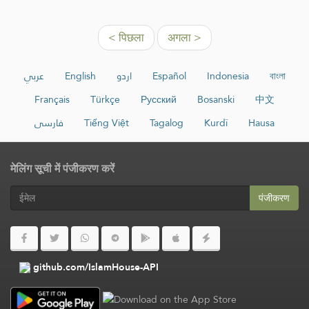
< पिछला
अगला >
عربي
English
اردو
Español
Indonesia
বাংলা
Français
Türkçe
Русский
Bosanski
中文
فارسی
Tiếng Việt
Tagalog
Kurdî
Hausa
मेलिंग सूची में पंजीकरण करें
पंजीकरण
github.com/IslamHouse-API