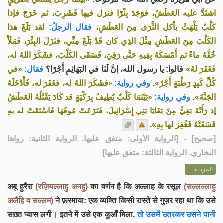
اشتَدَّ عليه العَطَشُ، فوَجَدَ بِئْرًا فنزل فيها فَشَرِبَ، ثم خَرَجَ فإذا
كَلْبٌ يَلْهَثُ يأكل الثَّرَى مِنَ العَطَشِ،
فقال الرجلُ:
لقد بَلَغَ هذا
الكَلْبَ مِنَ العَطَشِ مِثْلَ الذِي كان قَدْ بَلَغَ مِنِّي، فنَزَلَ البِئْرَ، فَمَلَأَ
خُفَّهُ ماءً ثم أَمْسَكَهُ بِفِيهِ حَتَّى رَقِيَ، فَسَقَى الكَلْبَ، فشَكَرَ اللهُ له،
فَغَفَرَ لهُ»
قالوا: يا رسول الله، إنَّ لَنَا في البَهَائِمِ أَجْرًا؟
فقال:
«في
«فشَكَرَ اللهُ له، فغَفَرَ له، فَأَدْخَلَهُ
وفي رواية:
.
كُلِّ كَبِدٍ رَطْبَةٍ أَجْرٌ»
«بَيْنَمَا كَلْبٌ يُطِيفُ بِرَكْيَةٍ قد كَادَ يَقْتُلُهُ العَطَشُ
وفي رواية:
.
الجَنَّةَ»
إذ رَأَتْهُ بَغِيٌّ مِنْ بَغَايَا بَنِي إِسْرَائِيلَ، فَنَزَعَتْ مُوقَهَا فَاسْتَقَتْ له بهِ
.
فَسَقَتْهُ فَغُفِرَ لها بِهِ»
] - [الرواية الأولى: متفق عليها. الرواية الثانية: رواها
صحيح
[
البخاري. الرواية الثالثة: متفق عليها]
المزيــد ...
अबू हुरैरा
(रज़ियल्लाहु अनहु)
का वर्णन है कि अल्लाह के रसूल
(सल्लल्लाहु
अलैहि व सल्लम)
ने फ़रमाया: एक व्यक्ति किसी रास्ते से गुज़र रहा था कि उसे
सख़्त प्यास लगी। इतने में उसे एक कुआँ मिला,
तो उसमें उतरकर उसने पानी