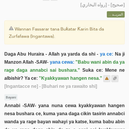
] - [رواه البخاري]
صحيح
[
المزيــد ...
Wannan Fassarar tana Buƙatar Ƙarin Bita da
Zurfafawa (Ingantawa).
Daga Abu Huraira - Allah ya yarda da shi -
ya ce:
Na ji
Manzon Allah -SAW-
yana cewa:
"Babu wani abin da ya
rage daga annabci sai bushara."
Suka ce: Mene ne
albishir? Ya ce:
"Kyakkyawan hangen nesa."
[Ingantacce ne]
- [Buhari ne ya rawaito shi]
Bayani
Annabi -SAW- yana nuna cewa kyakkyawan hangen
nesa bushara ce, kuma yana daga cikin tasirin annabci
wanda ya rage bayan wahayi ya katse, kuma babu abin