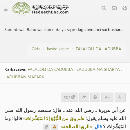
Sabuntawa:
Babu wani abin da ya rage daga annabci sai bushara
Gida
kashe kashe
FALALOLI DA LADUBBA
Karkasawa:
FALALOLI DA LADUBBA
.
LADUBBA NA SHARI'A
.
LADUBBAN MAFARKI
.
PDF
+
-
عن أبي هريرة ـ رضي الله عنه ـ قال: سمعت رسول الله صلى
الله عليه وسلم يقول:
«لم يبقَ من النُّبُوَّةِ إلا المُبَشِّرَاتُ»
قالوا: وما
.
«الرؤيا الصالحة»
قال:
المُبَشِّرَاتُ ؟