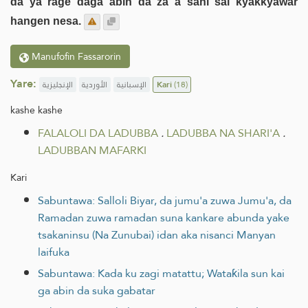
da ya rage daga abin da za a sani sai kyakkyawar
hangen nesa.
Manufofin Fassarorin
Yare:
الإنجليزية
الأوردية
الإسبانية
Kari
(18)
kashe kashe
FALALOLI DA LADUBBA
.
LADUBBA NA SHARI'A
.
LADUBBAN MAFARKI
Kari
Sabuntawa: Salloli Biyar, da jumu'a zuwa Jumu'a, da
Ramadan zuwa ramadan suna kankare abunda yake
tsakaninsu (Na Zunubai) idan aka nisanci Manyan
laifuka
Sabuntawa: Kada ku zagi matattu; Wataƙila sun kai
ga abin da suka gabatar