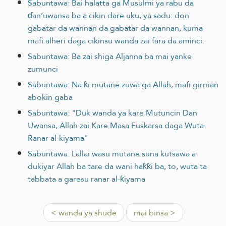
Sabuntawa: Bai halatta ga Musulmi ya rabu da
ɗan’uwansa ba a cikin dare uku, ya sadu: don
gabatar da wannan da gabatar da wannan, kuma
mafi alheri daga cikinsu wanda zai fara da aminci.
Sabuntawa: Ba zai shiga Aljanna ba mai yanke
zumunci
Sabuntawa: Na ƙi mutane zuwa ga Allah, mafi girman
abokin gaba
Sabuntawa: "Duk wanda ya kare Mutuncin Dan
Uwansa, Allah zai Kare Masa Fuskarsa daga Wuta
Ranar al-kiyama"
Sabuntawa: Lallai wasu mutane suna kutsawa a
dukiyar Allah ba tare da wani haƙƙi ba, to, wuta ta
tabbata a garesu ranar al-ƙiyama
< wanda ya shude
mai binsa >