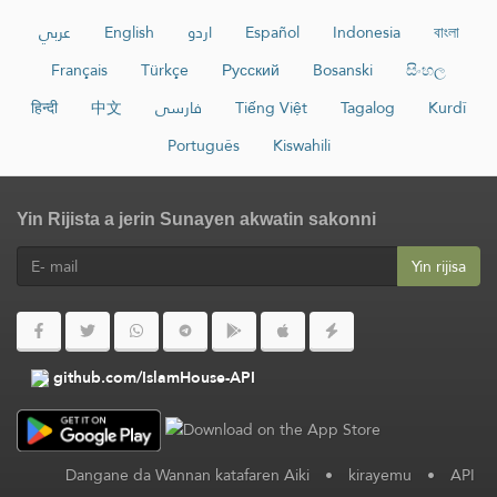
عربي
English
اردو
Español
Indonesia
বাংলা
Français
Türkçe
Русский
Bosanski
සිංහල
हिन्दी
中文
فارسی
Tiếng Việt
Tagalog
Kurdî
Português
Kiswahili
Yin Rijista a jerin Sunayen akwatin sakonni
Yin rijisa
github.com/IslamHouse-API
Dangane da Wannan katafaren Aiki
•
kirayemu
•
API