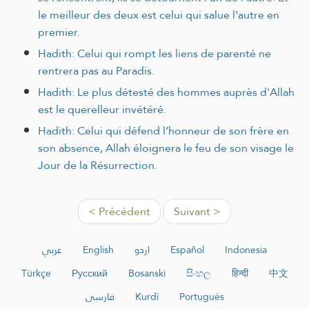
le meilleur des deux est celui qui salue l’autre en
premier.
Hadith: Celui qui rompt les liens de parenté ne
rentrera pas au Paradis.
Hadith: Le plus détesté des hommes auprès d'Allah
est le querelleur invétéré.
Hadith: Celui qui défend l’honneur de son frère en
son absence, Allah éloignera le feu de son visage le
Jour de la Résurrection.
< Précédent
Suivant >
عربي
English
اردو
Español
Indonesia
Türkçe
Русский
Bosanski
සිංහල
हिन्दी
中文
فارسی
Kurdî
Português