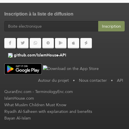
Inscription à la liste de diffusion
Inscription
github.com/IslamHouse-API
Autour du projet
•
Nous contacter
•
API
QuranEnc.com
-
TerminologyEnc.com
IslamHouse.com
What Muslim Children Must Know
Riyadh Al-Salheen with explanation and benefits
Bayan Al-Islam