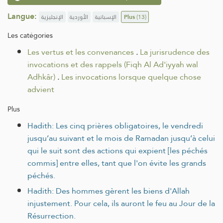
Langue:
الإنجليزية
الأوردية
الإسبانية
Plus
(13)
Les catégories
Les vertus et les convenances
.
La jurisrudence des
invocations et des rappels (Fiqh Al Ad'iyyah wal
Adhkâr)
.
Les invocations lorsque quelque chose
advient
Plus
Hadith: Les cinq prières obligatoires, le vendredi
jusqu’au suivant et le mois de Ramadan jusqu’à celui
qui le suit sont des actions qui expient [les péchés
commis] entre elles, tant que l'on évite les grands
péchés.
Hadith: Des hommes gèrent les biens d'Allah
injustement. Pour cela, ils auront le feu au Jour de la
Résurrection.