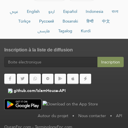
عربي
English
اردو
Español
Indonesia
বাংলা
Türkçe
Русский
Bosanski
हिन्दी
中文
فارسی
Tagalog
Kurdî
Inscription à la liste de diffusion
Inscription
github.com/IslamHouse-API
Autour du projet
•
Nous contacter
•
API
QuranEnc.com
-
TerminologyEnc.com