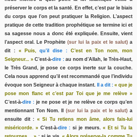
préserver le corps et la santé. En effet, c’est par le biais
du corps que l’on peut pratiquer la Religion. L’aspect
pratique de cette tradition prophétique se termine ici et
sa sagesse nous a donc été expliquée. Ensuite, vient
l’aspect oral. Le Prophète
(sur lui la paix et le salut)
a
dit :
« Puis,
qu’il dise :
C’est en Ton nom, mon
Seigneur... »
C’est-à-
dire :
au nom d’Allah, le Très-Haut,
le Très Grand, je pose ce corps inerte sur la couche.
Cela nous apprend qu’il est recommandé que l’individu
évoque son Seigneur à chaque instant.
Il a dit :
« que je
pose mon flanc et c’est par Toi que je me relève »
C’est-à-
dire :
je ne pose et je ne relève ce corps qu’en
mentionnant Ton Nom. Il
(sur lui la paix et le salut)
a
ensuite dit :
« Si Tu retiens mon âme, alors fais-lui
miséricorde. »
C’est-à-
dire :
si je meurs.
« Et si Tu la
retournes… »
: si je vis.
« Alors préserve-la comme Tu