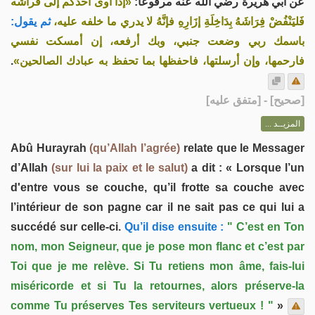
عن أبي هريرة رضي الله عنه مرفوعاً:
«إذا أوى أحدكم إلى فراشه
فَليَنْفُضْ فِرَاشَهُ بِدَاخِلَةِ إزَارِهِ فإنَّهُ لا يدري ما خلفه عليه،
ثم يقول:
باسمك ربي وضعت جنبي، وبك أرفعه، إن أمسكت نفسي
.
فارحمها، وإن أرسلتها، فاحفظها بما تحفظ به عبادك الصالحين»
] - [متفق عليه]
صحيح
[
المزيــد ...
Abû Hurayrah
(qu’Allah l’agrée)
relate que le Messager
d’Allah
(sur lui la paix et le salut)
a dit : « Lorsque l’un
d'entre vous se couche, qu’il frotte sa couche avec
l’intérieur de son pagne car il ne sait pas ce qui lui a
succédé sur celle-ci.
Qu’il dise ensuite :
" C’est en Ton
nom, mon Seigneur, que je pose mon flanc et c’est par
Toi que je me relève. Si Tu retiens mon âme, fais-lui
miséricorde et si Tu la retournes, alors préserve-la
comme Tu préserves Tes serviteurs vertueux ! "
»