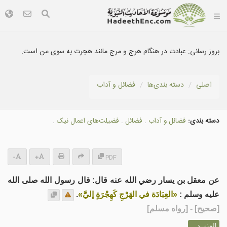
بروز رسانی:
عبادت در هنگام هرج و مرج مانند هجرت به سوی من است.
اصلی
دسته بندى‌ها
فضائل و آداب
دسته بندی:
فضائل و آداب
.
فضائل
.
فضيلت‌هاى اعمال نیک
.
-
+
PDF
عن معقل بن يسار رضي الله عنه قال: قال رسول الله صلى الله
عليه وسلم :
«العِبَادَة في الهَرْجِ كَهِجْرَةٍ إليَّ»
.
[
صحيح
] - [رواه مسلم]
المزيــد ...