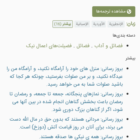
مشاهده ترجمه‌ها
زبان:
الإنجليزية
الأوردية
الإسبانية
بیشتر
(16)
دسته بندى‌ها
فضائل و آداب
.
فضائل
.
فضيلت‌هاى اعمال نیک
بیشتر
بروز رسانی: منزل هاى خود را آرامگاه نكنيد، و آرامگاه من را
عيدگاه نكنيد، و بر من صلوات بفرستيد، چونكه هر كجا كه
باشيد صلوات شما به من خواهد رسيد.
بروز رسانی: نمازهاى پنجگانه، جمعه تا جمعه، و رمضان تا
رمضان باعث بخشش گناهان انجام شده در بين آنها مى
شود، اگر از گناهان بزرگ دورى شود.
بروز رسانی: مردانى هستند كه بدون حق در مال الله دست
مى برند، براى آنان در روز قيامت آتش (دوزخ) است.
بروز رسانی: همه ى نيكى ها صدقه هستند.