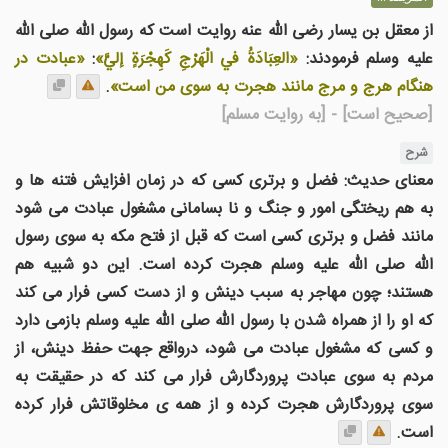
از معقل بن یسار رضی الله عنه روایت است که رسول الله صلی الله
علیه وسلم فرمودند:
«العِبَادَةُ في الْهَرْجِ كَهِجْرَةٍ إليَّ»
:
«عبادت در
هنگام هرج و مرج مانند هجرت به سوی من است»
.
[صحیح است]
- [به روایت مسلم]
شرح
معنای حدیث: فضل و برتری کسی که در زمان افزایش فتنه ها و
به هم ریختگی امور و جنگ و نا بسامانی مشغول عبادت می شود
مانند فضل و برتری کسی است که قبل از فتح مکه به سوی رسول
الله صلی الله علیه وسلم هجرت کرده است. این دو شبیه هم
هستند؛ چون مهاجر به سبب دینش و از دست کسی فرار می کند
که او را از همراه شدن با رسول الله صلی الله علیه وسلم بازمی دارد
و کسی که مشغول عبادت می شود، درواقع جهت حفظ دینش، از
مردم به سوی عبادت پروردگارش فرار می کند که در حقیقت به
سوی پروردگارش هجرت کرده و از همه ی مخلوقاتش فرار کرده
است.