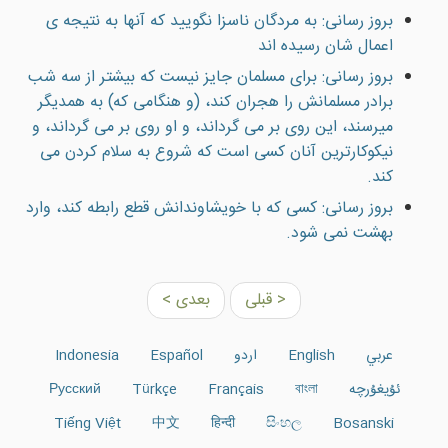
بروز رسانی: به مردگان ناسزا نگوييد که آنها به نتيجه ی
اعمال شان رسيده اند
بروز رسانی: براى مسلمان جایز نيست كه بيشتر از سه شب
برادر مسلمانش را هجران كند، (و هنگامى كه) به همديگر
ميرسند، اين روى بر مى گرداند، و او روى بر مى گرداند، و
نيكوكارترين آنان كسى است كه شروع به سلام كردن مى
كند.
بروز رسانی: کسی که با خويشاوندانش قطع رابطه کند، وارد
بهشت نمی شود.
< قبلی
بعدی >
عربي
English
اردو
Español
Indonesia
ئۇيغۇرچە
বাংলা
Français
Türkçe
Русский
Tiếng Việt
中文
हिन्दी
සිංහල
Bosanski