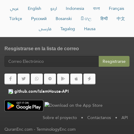
عربي
English
اردو
Indonesia
বাংলা
Français
Türkçe
Русский
Bosanski
සිංහල
हिन्दी
中文
فارسی
Tagalog
Hausa
Resgistrarse en la lista de correo
Resgistrarse
github.com/IslamHouse-API
Sobre el proyecto
•
Contáctanos
•
API
QuranEnc.com
-
TerminologyEnc.com