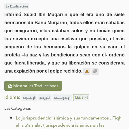
La Explicación
Informó Suaid Ibn Muqarrin que él era uno de siete
hermanos de Banu Muqarrin, todos ellos eran sahabas
que emigraron, ellos estaban solos y no tenían quien
los sirviera excepto una esclava que poseían, el más
pequeño de los hermanos la golpeo en su cara, el
profeta –la paz y las bendiciones sean con él- ordenó
que fuera liberada, y que su liberación se considerara
una expiación por el golpe recibido.
Mostrar las Traducciones
Idioma:
الإنجليزية
الأوردية
الإندونيسية
Más
(14)
Las Categorías
La jurisprudencia islámica y sus fundamentos
.
Fiqh
al mu’amalat (jurisprudencia islámica en las