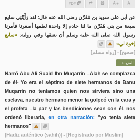
PDF
+
-
عن أبي علي سويد بن مُقَرِّن رضي الله عنه قال: لقد رَأَيْتُنِي سابع
سبعة من بني مُقَرِّن ما لنا خادم إلا واحدة لطمها أصغرنا فأمرنا
رسول الله صلى الله عليه وسلم أن نعتقها وفي رواية:
«سابع
.
إخوة لي»
] - [رواه مسلم]
صحيح
[
المزيــد ...
Narró Abu Ali Suaid Ibn Muqarrin –Alah se complazca
de él- Yo era el séptimo de siete hermanos de Banu
Muqarrin no teníamos quien nos sirviera sino una
esclava, nuestro hermano menor la golpeó en la cara y
el profeta –la paz y las bendiciones sean con él- nos
ordenó liberarla,
en otra narración:
“yo tenía siete
hermanos”
[Hadiz auténtico (sahih)]
- [Registrado por Muslim]