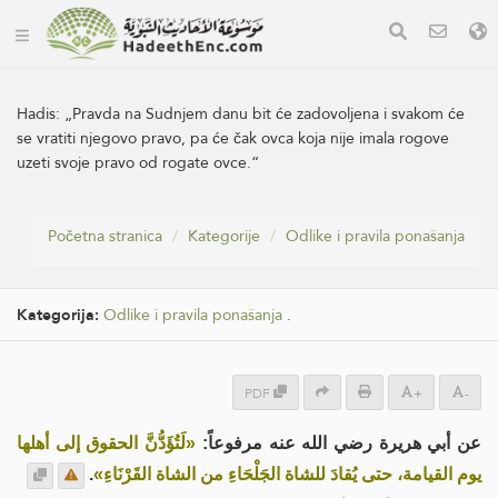
Hadis:
„Pravda na Sudnjem danu bit će zadovoljena i svakom će
se vratiti njegovo pravo, pa će čak ovca koja nije imala rogove
uzeti svoje pravo od rogate ovce.“
Početna stranica
Kategorije
Odlike i pravila ponašanja
Kategorija:
Odlike i pravila ponašanja
.
PDF
+
-
عن أبي هريرة رضي الله عنه مرفوعاً:
«لَتُؤَدُّنَّ الحقوق إلى أهلها
.
يوم القيامة، حتى يُقادَ للشاة الجَلْحَاءِ من الشاة القَرْنَاءِ»