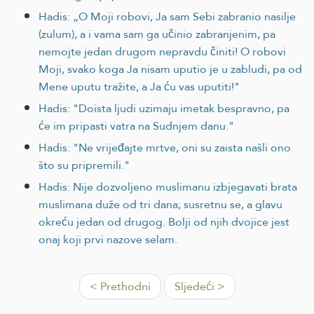
Hadis: „O Moji robovi, Ja sam Sebi zabranio nasilje
(zulum), a i vama sam ga učinio zabranjenim, pa
nemojte jedan drugom nepravdu činiti! O robovi
Moji, svako koga Ja nisam uputio je u zabludi, pa od
Mene uputu tražite, a Ja ću vas uputiti!"
Hadis: "Doista ljudi uzimaju imetak bespravno, pa
će im pripasti vatra na Sudnjem danu."
Hadis: "Ne vrijeđajte mrtve, oni su zaista našli ono
što su pripremili."
Hadis: Nije dozvoljeno muslimanu izbjegavati brata
muslimana duže od tri dana; susretnu se, a glavu
okreću jedan od drugog. Bolji od njih dvojice jest
onaj koji prvi nazove selam.
< Prethodni
Sljedeći >