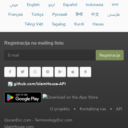
عربي
English
اردو
Español
Indonesia
বাংলা
Français
Türkçe
Русский
हिन्दी
中文
فارسی
Tiếng Việt
Tagalog
Kurdî
Hausa
Registracija na mailing listu
Registracija
github.com/IslamHouse-API
O projektu
•
Kontaktiraj nas
•
API
QuranEnc.com
-
TerminologyEnc.com
IslamHouse.com