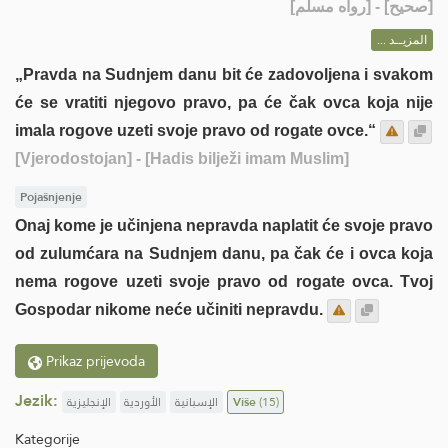
] - [رواه مسلم]
صحيح
[
المزيــد ...
„Pravda na Sudnjem danu bit će zadovoljena i svakom
će se vratiti njegovo pravo, pa će čak ovca koja nije
imala rogove uzeti svoje pravo od rogate ovce.“
[Vjerodostojan]
- [Hadis bilježi imam Muslim]
Pojašnjenje
Onaj kome je učinjena nepravda naplatit će svoje pravo
od zulumćara na Sudnjem danu, pa čak će i ovca koja
nema rogove uzeti svoje pravo od rogate ovca. Tvoj
Gospodar nikome neće učiniti nepravdu.
Prikaz prijevoda
Jezik:
الإنجليزية
الأوردية
الإسبانية
Više
(15)
Kategorije