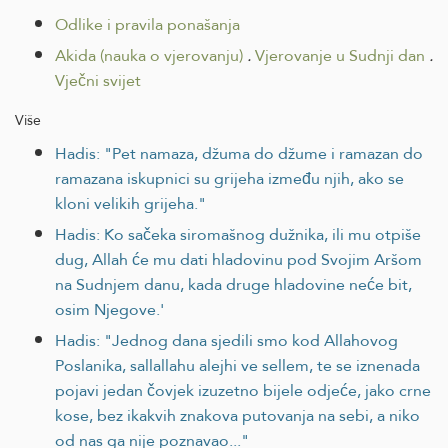
Odlike i pravila ponašanja
Akida (nauka o vjerovanju)
.
Vjerovanje u Sudnji dan
.
Vječni svijet
Više
Hadis: "Pet namaza, džuma do džume i ramazan do
ramazana iskupnici su grijeha između njih, ako se
kloni velikih grijeha."
Hadis: Ko sačeka siromašnog dužnika, ili mu otpiše
dug, Allah će mu dati hladovinu pod Svojim Aršom
na Sudnjem danu, kada druge hladovine neće bit,
osim Njegove.'
Hadis: "Jednog dana sjedili smo kod Allahovog
Poslanika, sallallahu alejhi ve sellem, te se iznenada
pojavi jedan čovjek izuzetno bijele odjeće, jako crne
kose, bez ikakvih znakova putovanja na sebi, a niko
od nas ga nije poznavao..."