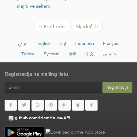
alejhi ve sellem.
< Prethodni
Sljedeći >
عربي
English
اردو
Indonesia
Français
Türkçe
Русский
हिन्दी
中文
فارسی
Registracija na mailing listu
Registracija
github.com/IslamHouse-API