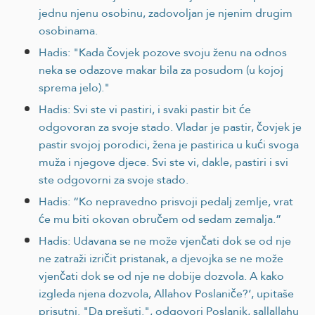
jednu njenu osobinu, zadovoljan je njenim drugim
osobinama.
Hadis: "Kada čovjek pozove svoju ženu na odnos
neka se odazove makar bila za posudom (u kojoj
sprema jelo)."
Hadis: Svi ste vi pastiri, i svaki pastir bit će
odgovoran za svoje stado. Vladar je pastir, čovjek je
pastir svojoj porodici, žena je pastirica u kući svoga
muža i njegove djece. Svi ste vi, dakle, pastiri i svi
ste odgovorni za svoje stado.
Hadis: “Ko nepravedno prisvoji pedalj zemlje, vrat
će mu biti okovan obručem od sedam zemalja.”
Hadis: Udavana se ne može vjenčati dok se od nje
ne zatraži izričit pristanak, a djevojka se ne može
vjenčati dok se od nje ne dobije dozvola. A kako
izgleda njena dozvola, Allahov Poslaniče?‘, upitaše
prisutni. "Da prešuti.", odgovori Poslanik, sallallahu