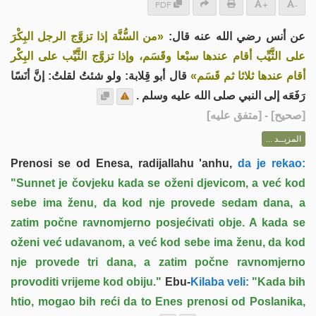
PDF
+
-
عن أنس رضي الله عنه قال:
«من السُّنَّة إذا تزوَّج الرجل البِكْرَ
على الثَّيِّب أقام عندها سبْعا وقَسَم، وإذا تزوَّج الثَّيِّب على البِكْر
أقام عندها ثلاثا ثم قَسَم»
قال أبو قِلابة: ولو شئتُ لقلتُ: إنَّ أنَسًا
رَفَعَه إلى النبي صلى الله عليه وسلم .
] - [متفق عليه]
صحيح
[
المزيــد ...
Prenosi se od Enesa, radijallahu 'anhu,
da je rekao:
"Sunnet je čovjeku kada se oženi djevicom, a već kod
sebe ima ženu, da kod nje provede sedam dana, a
zatim počne ravnomjerno posjećivati obje. A kada se
oženi već udavanom, a već kod sebe ima ženu, da kod
nje provede tri dana, a zatim počne ravnomjerno
provoditi vrijeme kod obiju."
Ebu-
Kilaba veli:
"Kada bih
htio, mogao bih reći da to Enes prenosi od Poslanika,