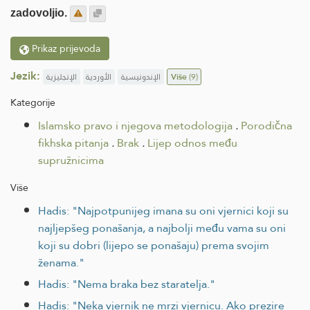
zadovoljio.
Prikaz prijevoda
Jezik:
الإنجليزية
الأوردية
الإندونيسية
Više
(9)
Kategorije
Islamsko pravo i njegova metodologija
.
Porodična
fikhska pitanja
.
Brak
.
Lijep odnos među
supružnicima
Više
Hadis: "Najpotpunijeg imana su oni vjernici koji su
najljepšeg ponašanja, a najbolji među vama su oni
koji su dobri (lijepo se ponašaju) prema svojim
ženama."
Hadis: "Nema braka bez staratelja."
Hadis: "Neka vjernik ne mrzi vjernicu. Ako prezire