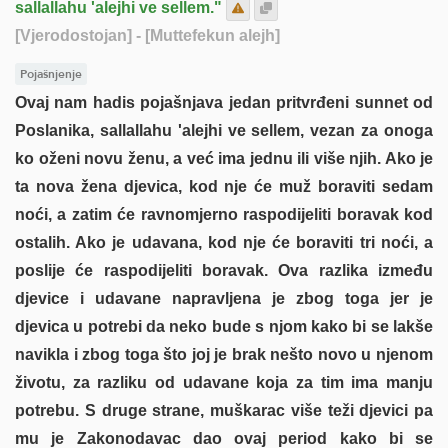
sallallahu 'alejhi ve sellem."
[Vjerodostojan]
- [Muttefekun alejh]
Pojašnjenje
Ovaj nam hadis pojašnjava jedan pritvrđeni sunnet od
Poslanika, sallallahu 'alejhi ve sellem, vezan za onoga
ko oženi novu ženu, a već ima jednu ili više njih. Ako je
ta nova žena djevica, kod nje će muž boraviti sedam
noći, a zatim će ravnomjerno raspodijeliti boravak kod
ostalih. Ako je udavana, kod nje će boraviti tri noći, a
poslije će raspodijeliti boravak. Ova razlika između
djevice i udavane napravljena je zbog toga jer je
djevica u potrebi da neko bude s njom kako bi se lakše
navikla i zbog toga što joj je brak nešto novo u njenom
životu, za razliku od udavane koja za tim ima manju
potrebu. S druge strane, muškarac više teži djevici pa
mu je Zakonodavac dao ovaj period kako bi se