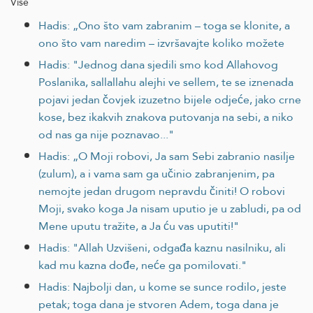
Više
Hadis: „Ono što vam zabranim – toga se klonite, a
ono što vam naredim – izvršavajte koliko možete
Hadis: "Jednog dana sjedili smo kod Allahovog
Poslanika, sallallahu alejhi ve sellem, te se iznenada
pojavi jedan čovjek izuzetno bijele odjeće, jako crne
kose, bez ikakvih znakova putovanja na sebi, a niko
od nas ga nije poznavao..."
Hadis: „O Moji robovi, Ja sam Sebi zabranio nasilje
(zulum), a i vama sam ga učinio zabranjenim, pa
nemojte jedan drugom nepravdu činiti! O robovi
Moji, svako koga Ja nisam uputio je u zabludi, pa od
Mene uputu tražite, a Ja ću vas uputiti!"
Hadis: "Allah Uzvišeni, odgađa kaznu nasilniku, ali
kad mu kazna dođe, neće ga pomilovati."
Hadis: Najbolji dan, u kome se sunce rodilo, jeste
petak; toga dana je stvoren Adem, toga dana je