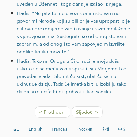
uveden u Džennet i toga dana je izašao iz njega.'
Hadis: "Ne pitajte me u vezi s onim što vam ne
govorim! Narode koji su bili prije vas upropastilo je
njihovo prekomjerno zapitkivanje i razmimoilaženje
s vjerovjesnicima. Sustegnite se od onog što vam
zabranim, a od onog što vam zapovjedim izvršite
onoliko koliko možete."
Hadis: Tako mi Onoga u Čijoj ruci je moja duša,
uskoro će se među vama spustiti sin Merjeme kao
pravedan vladar. Slomit će krst, ubit će svinju i
ukinut će džizju. Tada će imetka biti u izobilju tako
da ga niko neće htjeti prihvatiti kao sadaku
< Prethodni
Sljedeći >
عربي
English
Français
Русский
हिन्दी
中文