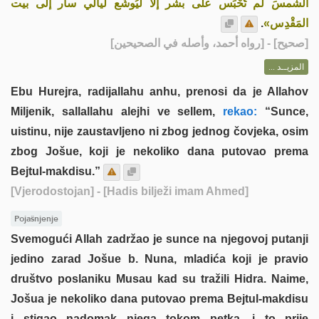
الشمسَ لم تُحْبَس على بشر إلا ليُوشَع ليالي سار إلى بيت
.
المَقْدِس»
] - [رواه أحمد، وأصله في الصحيحين]
صحيح
[
المزيــد ...
Ebu Hurejra, radijallahu anhu, prenosi da je Allahov
Miljenik, sallallahu alejhi ve sellem,
rekao:
“Sunce,
uistinu, nije zaustavljeno ni zbog jednog čovjeka, osim
zbog Jošue, koji je nekoliko dana putovao prema
Bejtul-makdisu.”
[Vjerodostojan]
- [Hadis bilježi imam Ahmed]
Pojašnjenje
Svemogući Allah zadržao je sunce na njegovoj putanji
jedino zarad Jošue b. Nuna, mladića koji je pravio
društvo poslaniku Musau kad su tražili Hidra. Naime,
Jošua je nekoliko dana putovao prema Bejtul-makdisu
i stigao nadomak njega tokom petka, i to prije