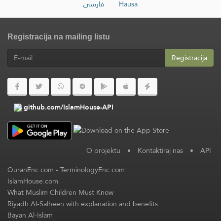
فارسی
Hausa
Registracija na mailing listu
Registracija
github.com/IslamHouse-API
O projektu
•
Kontaktiraj nas
•
API
QuranEnc.com
-
TerminologyEnc.com
IslamHouse.com
What Muslim Children Must Know
Riyadh Al-Salheen with explanation and benefits
Bayan Al-Islam