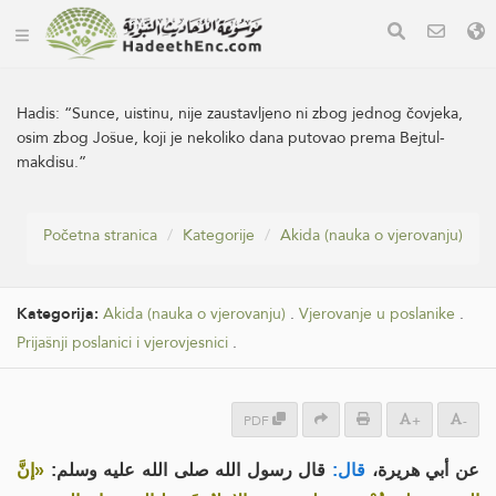
Hadis:
“Sunce, uistinu, nije zaustavljeno ni zbog jednog čovjeka,
osim zbog Jošue, koji je nekoliko dana putovao prema Bejtul-
makdisu.”
Početna stranica
Kategorije
Akida (nauka o vjerovanju)
Kategorija:
Akida (nauka o vjerovanju)
.
Vjerovanje u poslanike
.
Prijašnji poslanici i vjerovjesnici
.
PDF
+
-
عن أبي هريرة،
قال:
قال رسول الله صلى الله عليه وسلم:
«إنَّ