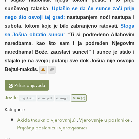
sunčevog zalaska.
Uplašio se da će sunce zaći prije
nego što osvoji taj grad:
nastupanjem noći nastupa i
subota, tokom koje je bilo zabranjeno ratovati.
Stoga
se Jošua obratio suncu:
“Ti si podređeno Allahovim
naredbama, kao što sam i ja podređen Njegovim
naredbama! Bože, zaustavi sunce!” I sunce je stalo i
stajalo je na svojoj putanji sve dok Jošua nije osvojio
Bejtul-makdis.
Prikaz prijevoda
Jezik:
الإنجليزية
الفرنسية
الروسية
Više
(7)
Kategorije
Akida (nauka o vjerovanju)
.
Vjerovanje u poslanike
.
Prijašnji poslanici i vjerovjesnici