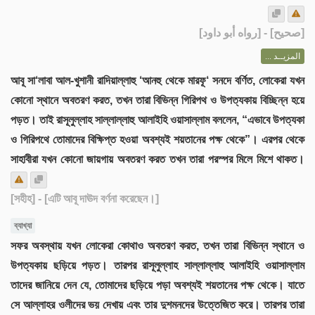
] - [رواه أبو داود]
صحيح
[
المزيــد ...
আবূ সা‘লাবা আল-খুশানী রাদিয়াল্লাহু ‘আনহু থেকে মারফূ‘ সনদে বর্ণিত, লোকেরা যখন
কোনো স্থানে অবতরণ করত, তখন তারা বিভিন্ন গিরিপথ ও উপত্যকায় বিচ্ছিন্ন হয়ে
পড়ত। তাই রাসূলুল্লাহ সাল্লাল্লাহু আলাইহি ওয়াসাল্লাম বললেন, “এভাবে উপত্যকা
ও গিরিপথে তোমাদের বিক্ষিপ্ত হওয়া অবশ্যই শয়তানের পক্ষ থেকে”। এরপর থেকে
সাহাবীরা যখন কোনো জায়গায় অবতরণ করত তখন তারা পরস্পর মিলে মিশে থাকত।
[সহীহ]
- [এটি আবূ দাঊদ বর্ণনা করেছেন।]
ব্যাখ্যা
সফর অবস্থায় যখন লোকেরা কোথাও অবতরণ করত, তখন তারা বিভিন্ন স্থানে ও
উপত্যকায় ছড়িয়ে পড়ত। তারপর রাসূলুল্লাহ সাল্লাল্লাহু আলাইহি ওয়াসাল্লাম
তাদের জানিয়ে দেন যে, তোমাদের ছড়িয়ে পড়া অবশ্যই শয়তানের পক্ষ থেকে। যাতে
সে আল্লাহর ওলীদের ভয় দেখায় এবং তার দুশমনদের উত্তেজিত করে। তারপর তারা