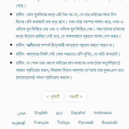
গেছে।
হাদীস: কোন মুসলিমের জন্য এটা বৈধ নয় যে, সে তার ভাইয়ের সাথে তিন
দিনের বেশি কথাবার্তা বলা বন্ধ রাখে। যখন তারা পরস্পর সাক্ষাৎ করে, তখন এ
এদিকে মুখ ফিরিয়ে নেয় এবং ও ওদিকে মুখ ফিরিয়ে নেয়। আর তাদের দু’জনের
মধ্যে উত্তম ব্যক্তি সেই হবে, যে সাক্ষাৎকালে প্রথমে সালাম পেশ করবে।
হাদীস: আত্মীয়তার সম্পর্ক ছিন্নকারী জান্নাতে প্রবেশ করতে পারবে না।
হাদীস: আল্লাহর নিকট সেই লোক সবচেয়ে বেশি ঘৃণিত, যে অতি ঝগড়াটে।
হাদীস: যে লোক তার কোনো ভাইয়ের মান-সম্মানের ওপর (তার অনুপস্থিতে)
আঘাত প্রতিরোধ করবে, কিয়ামত দিবসে আল্লাহ তা‘আলা তার মুখমণ্ডল হতে
(জাহান্নামের) আগুন প্রতিরোধ করবেন।
< পূর্ববর্তী
পরবর্তী >
عربي
English
اردو
Español
Indonesia
ئۇيغۇرچە
Français
Türkçe
Русский
Bosanski