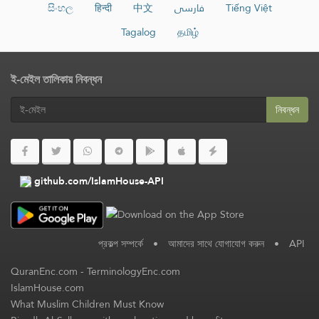
සිංහල
हिन्दी
中文
فارسی
Tiếng Việt
Tagalog
தமிழ்
ই-মেইল তালিকায় নিবন্ধন
নিবন্ধন
github.com/IslamHouse-API
প্রকল্প সম্পর্কে
•
আমাদের সাথে যোগাযোগ করুন
•
API
QuranEnc.com
-
TerminologyEnc.com
IslamHouse.com
What Muslim Children Must Know