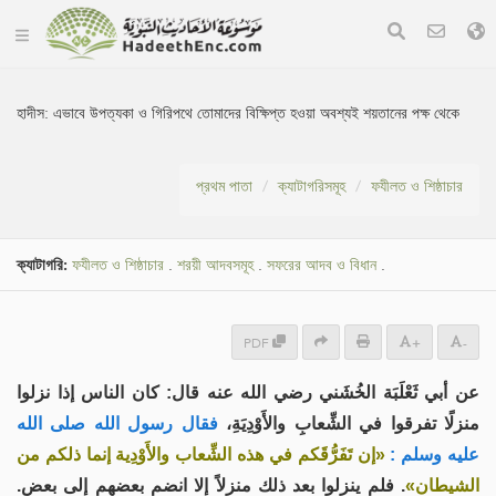
হাদীস:
এভাবে উপত্যকা ও গিরিপথে তোমাদের বিক্ষিপ্ত হওয়া অবশ্যই শয়তানের পক্ষ থেকে
প্রথম পাতা
ক্যাটাগরিসমূহ
ফযীলত ও শিষ্ঠাচার
ক্যাটাগরি:
ফযীলত ও শিষ্ঠাচার
.
শরয়ী আদবসমূহ
.
সফরের আদব ও বিধান
.
PDF
+
-
عن أبي ثَعْلَبَة الخُشَني رضي الله عنه قال: كان الناس إذا نزلوا
منزلًا تفرقوا في الشِّعابِ والأَوْدِيَةِ،
فقال رسول الله صلى الله
عليه وسلم :
«إن تَفَرُّقَكم في هذه الشِّعاب والأَوْدِية إنما ذلكم من
الشيطان»
. فلم ينزلوا بعد ذلك منزلاً إلا انضم بعضهم إلى بعض.