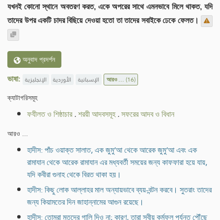
যখনই কোনো স্থানে অবতরণ করত, একে অপরের সাথে এমনভাবে মিলে থাকত, যদি
তাদের উপর একটি চাদর বিছিয়ে দেওয়া হতো তা তাদের সবাইকে ঢেকে ফেলত।
অনুবাদ প্রদর্শন
ভাষা:
الإنجليزية
الأوردية
الإسبانية
আরও ...
(16)
ক্যাটাগরিসমূহ
ফযীলত ও শিষ্ঠাচার
.
শরয়ী আদবসমূহ
.
সফরের আদব ও বিধান
আরও ...
হাদীস: পাঁচ ওয়াক্ত সালাত, এক জুমু‘আ থেকে আরেক জুমু‘আ এবং এক
রামাযান থেকে আরেক রামাযান এর মধ্যবর্তী সময়ের জন্য কাফফারা হয়ে যায়,
যদি কবীরা গুনাহ থেকে বিরত থাকা হয়।
হাদীস: কিছু লোক আল্লাহর মাল অন্যায়ভাবে ব্যয়-বন্টন করবে। সুতরাং তাদের
জন্য কিয়ামতের দিন জাহান্নামের আগুন রয়েছে।
হাদীস: তোমরা মৃতদের গালি দিও না; কারণ, তারা স্বীয় কর্মফল পর্যন্ত পৌঁছে