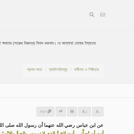
ষমতায় (শত্রুর বিরুদ্ধে) বিবাদ করলাম। হে আল্লাহ! তোমার ইয্যতের
।
প্রথম পাতা
ক্যাটাগরিসমূহ
ফযীলত ও শিষ্ঠাচার
PDF
+
-
عن ابن عباس رضي الله عنهما أن رسول الله صلى ال:
أنت أن تُضلَّني، أنت الحَيُّ الذي لا تموت، والجِنُّ والإنْسُ ي»