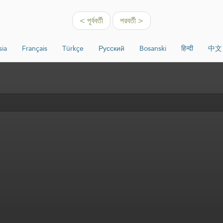
< পূর্ববর্তী
পরবর্তী >
sia
Français
Türkçe
Русский
Bosanski
हिन्दी
中文