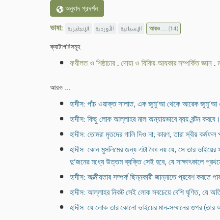
অনুবাদ প্রদর্শন
ভাষা:
الإنجليزية
الأوردية
الإسبانية
আরও ...
(14)
ক্যাটাগরিসমূহ
ফযীলত ও শিষ্ঠাচার
.
দোয়া ও যিকির-আযকার সম্পর্কিত জ্ঞান
.
আরও ...
হাদীস: পাঁচ ওয়াক্ত সালাত, এক জুমু‘আ থেকে আরেক জুমু‘আ 
হাদীস: কিছু লোক আল্লাহর মাল অন্যায়ভাবে ব্যয়-বন্টন করবে
হাদীস: তোমরা মৃতদের গালি দিও না; কারণ, তারা স্বীয় কর্মফল 
হাদীস: কোন মুসলিমের জন্য এটা বৈধ নয় যে, সে তার ভাইয়ের স
দু’জনের মধ্যে উত্তম ব্যক্তি সেই হবে, যে সাক্ষাৎকালে প্র
হাদীস: আত্মীয়তার সম্পর্ক ছিন্নকারী জান্নাতে প্রবেশ করতে প
হাদীস: আল্লাহর নিকট সেই লোক সবচেয়ে বেশি ঘৃণিত, যে অ
হাদীস: যে লোক তার কোনো ভাইয়ের মান-সম্মানের ওপর (তার 