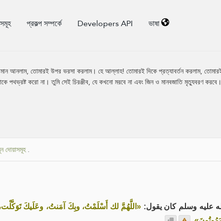
িসমূহ
প্রকল্প সম্পর্কে
Developers API
ভাষা
মান আনলাম, তোমারই উপর ভরসা করলাম। হে আল্লাহ! তোমারই দিকে প্রত্যাবর্তন করলাম, তোমারই ক্
কে পথভ্রষ্ট করো না। তুমি সেই চিরঞ্জীব, যে কখনো মরবে না এবং জিন ও মানবজাতি মৃত্যুবরণ করবে
ূন দোয়াসমূহ
.
له عليه وسلم كان يقول
اللَّهُمَّ لك أَسْلَمْتُ، وبِكَ آمَنتُ، وعَلَيكَ تَوَكَّلْ
.
َمُوتُونَ