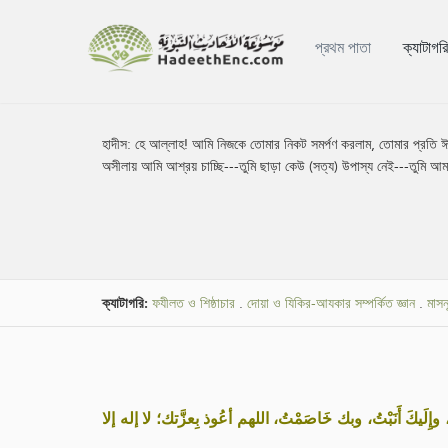
প্রথম পাতা
ক্যাটাগর
হাদীস:
হে আল্লাহ! আমি নিজকে তোমার নিকট সমর্পণ করলাম, তোমার প্রতি ঈ
অসীলায় আমি আশ্রয় চাচ্ছি---তুমি ছাড়া কেউ (সত্য) উপাস্য নেই---তুমি আমা
ক্যাটাগরি:
ফযীলত ও শিষ্ঠাচার
.
দোয়া ও যিকির-আযকার সম্পর্কিত জ্ঞান
.
মাসন
«ت، وإِلَيكَ أَنَبْتُ، وبك خَاصَمْتُ، اللهم أعُوذ بِعزَّتك؛ لا إله إلا