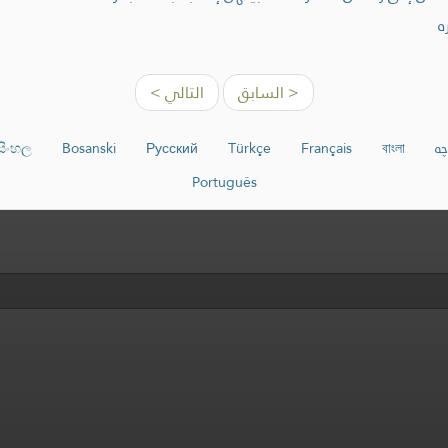
ه
< السابق
التالي >
چە
বাংলা
Français
Türkçe
Русский
Bosanski
සිංහල
Português