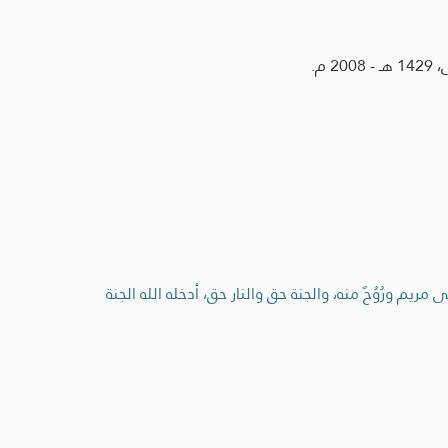
م.
م ورُوُحٌ منه، والجنة حق والنار حق، أدخله الله الجنة