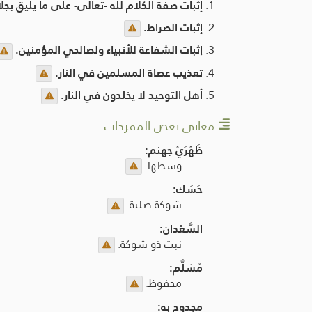
إثبات صفة الكلام لله -تعالى- على ما يليق بجل
إثبات الصراط.
إثبات الشفاعة للأنبياء ولصالحي المؤمنين.
تعذيب عصاة المسلمين في النار.
أهل التوحيد لا يخلدون في النار.
معاني بعض المفردات
ظَهْرَيْ جهنم:
وسطها.
حَسَك:
شوكة صلبة.
السَّعْدان:
نبت ذو شوكة.
مُسَلَّم:
محفوظ.
مجدوح به: