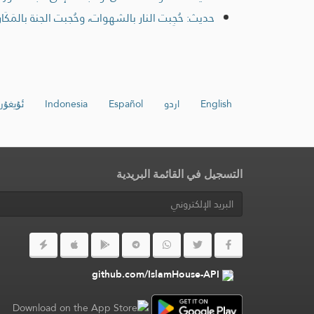
حديث: حُجِبت النار بالشهوات، وحُجبت الجنة بالمَكَار
English
اردو
Español
Indonesia
ئۇيغۇر
التسجيل في القائمة البريدية
github.com/IslamHouse-API