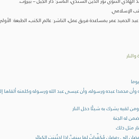
لهادي التتوي نور الدين السندي، الناشر: دار الجيل – بيروت.
كتب الإسلامي.
حميد عمر بمساعدة فريق عمل، الناشر: عالم الكتب، الطبعة: الأولى، 1429 هـ - 2008 
والنار
وما
وأن محمدا عبده ورسوله، وأن عيسى عبد الله ورسوله وكلمته ألقاها إلى مري
ومن لقيه يشرك به شيئًا دخل النار
ضمن له الجنة
نار مثل ذلك
لى رمضان مُكَفِّراتٌ لما بينهنَّ إذا اجتُنبَت الكبائر