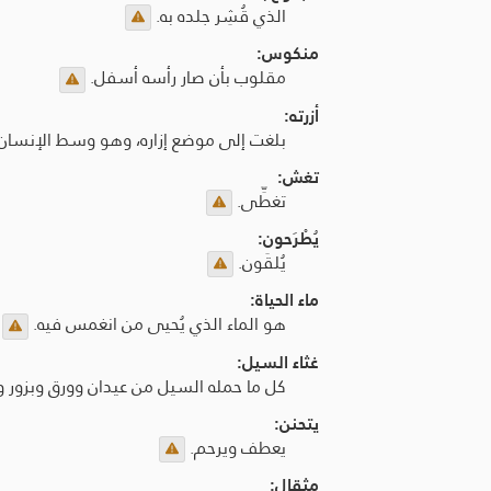
الذي قُشِر جلده به.
منكوس:
مقلوب بأن صار رأسه أسفل.
أزرته:
بلغت إلى موضع إزاره، وهو وسط الإنسان.
تغش:
تغطِّى.
يُطْرَحون:
يُلقَون.
ماء الحياة:
هو الماء الذي يُحيى من انغمس فيه.
غثاء السيل:
كل ما حمله السيل من عيدان وورق وبزور وغي
يتحنن:
يعطف ويرحم.
مثقال: