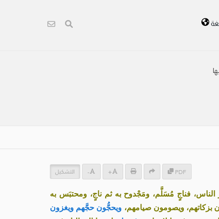
غة
ا
التشكيل
-
+
PDF
الناس، فناجٍ مُسَلَّم، ومَجْدوح به ثم ناجٍ، ومحتبَس به
كُّون بزكاتهم، ويصومون صيامهم،
ويحجُّون حجَّهم ويغزون