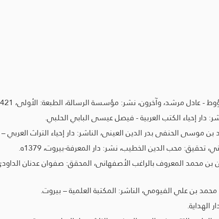
دل مرشد، وآخرون، نشر: مؤسسة الرسالة، الطبعة: الأولى، 1421هـ - 2001م.
: دار إحياء الكتب العربية - فيصل عيسى البابي الحلبي.
ن موسى الحنفى بدر الدين العينى، الناشر: دار إحياء التراث العربي – 
 تحقيق: محب الدين الخطيب، نشر: دار المعرفة-بيروت، 1379ه.
ن محمد المعروف بالراغب الأصفهانى، المحقق: صفوان عدنان الداودي، ا
محمد بن علي الفيومي، الناشر: المكتبة العلمية – بيروت.
 الهداية.