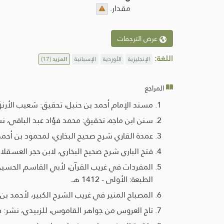
مقدار.
عرض الترجمات
اللغة:
الإنجليزية
الأوردية
الإسبانية
المزيد
(17)
المراجع
مسند الإمام أحمد بن حنبل، تحقيق: شعيب الأرنؤوط - عا
سنن ابن ماجه، تحقيق: محمد فؤاد عبد الباقي، نشر
عمدة القاري شرح صحيح البخاري، لمحمود بن أحمد ب
فتح الباري شرح صحيح البخاري، لابن حجر العسقلاني،
المفردات في غريب القرآن، لأبي القاسم الحسين ب
الطبعة: الأولى - 1412 هـ.
المصباح المنير في غريب الشرح الكبير، لأحمد بن 
تاج العروس من جواهر القاموس، للزبيدي، نشر: دار