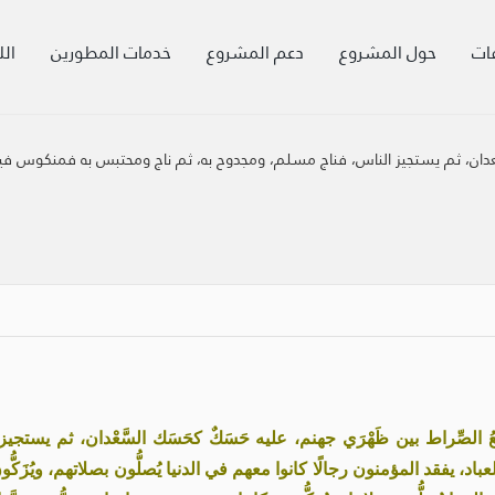
ات
حول المشروع
دعم المشروع
خدمات المطورين
الل
ن، ثم يستجيز الناس، فناج مسلم، ومجدوح به، ثم ناج ومحتبس به فمنكوس فيه
عُ الصِّراط بين ظَهْرَي جهنم، عليه حَسَكٌ كحَسَك السَّعْدان، ثم يستجيز 
باد، يفقد المؤمنون رجالًا كانوا معهم في الدنيا يُصلُّون بصلاتهم، ويُزَ