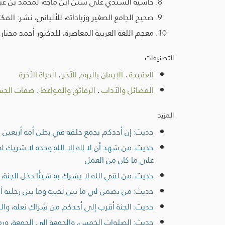
حاشية السندي على سنن ابن ماجه، لمحمد بن عبد ا
صحيح الجامع الصغير وزياداته، للألباني، نشر: الم
معجم اللغة العربية المعاصرة، للدكتور أحمد مختار عبد ال
التصنيفات
العقيدة
.
الإيمان باليوم الآخر
.
الحياة الآخرة
الفضائل والآداب
.
الرقائق والمواعظ
.
صفات الجنة 
المزيد
حديث: إن أحدكم يجمع خلقه في بطن أمه أربعين ي
حديث: من شهد أن لا إله إلا الله وحده لا شريك له 
على ما كان من العمل
حديث: من لقي الله لا يشرك به شيئًا دخل الجنة، 
حديث: من يضمن لي ما بين لحييه وما بين رجليه أ
حديث: الجنة أقرب إلى أحدكم من شِرَاكِ نعله، وال
حديث: الصلوات الخمس، والجمعة إلى الجمعة، ورمضان إ