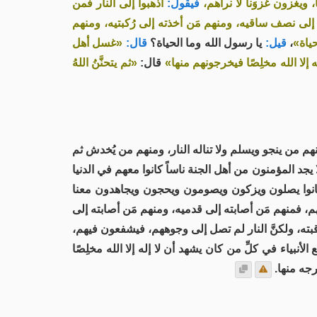
، ويغزون غزوَنا لا نراهم،
فيقول:
اذهبوا إلى النار فمن
 إلى نصف ساقيه، ومنهم مَن أخذته إلى رُكبتيه، ومنهم
حياة»
،
قيل:
يا رسول الله وما الحياة؟
قال:
«غسل أهل
 إلا الله مخلِصًا فيخرجونهم منها»
قال:
«ثم يتحنَّنُ اللهُ
من ينجو ويسلم ولا تناله النار، ومنهم من يُخدش ثم
 يجد المؤمنون من أهل الجنة ناساً كانوا معهم في الدنيا
 كانوا يصلون ويزكون ويصومون ويحجون ويجاهدون معنا
لهم، فمنهم مَن أصابته إلى قدميه، ومنهم مَن أصابته إلى
قبته، ولكنَّ النار لم تصل إلى وجوههم، فيشفعون فيهم،
بياء في كلِّ من كان يشهد أن لا إله إلا الله مخلِصًا
رجه منها.