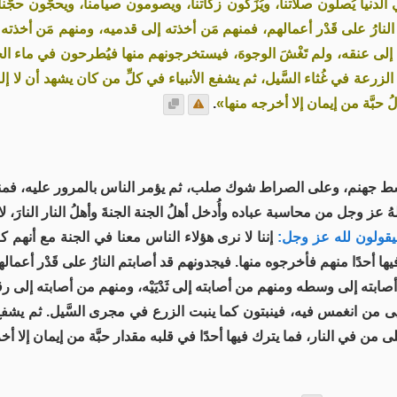
دنيا يُصلُّون صلاتنا، ويُزَكُّون زكاتنا، ويصومون صيامنا، ويحجُّون حجَّنا
نارُ على قَدْر أعمالهم، فمنهم مَن أخذته إلى قدميه، ومنهم مَن أخذته
ه إلى عنقه، ولم تَغْشَ الوجوهَ، فيستخرجونهم منها فيُطرحون في ماء ال
لزرعة في غُثاء السَّيل، ثم يشفع الأنبياء في كلِّ من كان يشهد أن لا إله
 حبَّة من إيمان إلا أخرجه منها»
.
ط جهنم، وعلى الصراط شوك صلب، ثم يؤمر الناس بالمرور عليه، فمنهم 
ز وجل من محاسبة عباده وأُدخل أهلُ الجنة الجنةَ وأهلُ النار النارَ، لا
قولون لله عز وجل:
إننا لا نرى هؤلاء الناس معنا في الجنة مع أنهم
فيها أحدًا منهم فأخرجوه منها. فيجدونهم قد أصابتم النارُ على قَدْر أعما
ابته إلى وسطه ومنهم من أصابته إلى ثَدْيَيْه، ومنهم من أصابته إلى ر
ى من انغمس فيه، فينبتون كما ينبت الزرع في مجرى السَّيل. ثم يشفع الأن
من في النار، فما يترك فيها أحدًا في قلبه مقدار حبَّة من إيمان إلا أخ