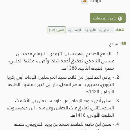
أنواعه.
عرض الترجمات
اللغة:
الإنجليزية
الأوردية
الإسبانية
المزيد
(12)
المراجع
- الجامع الصحيح -وهو سنن الترمذي-؛ للإمام محمد بن
عيسى الترمذي، تحقيق أحمد شاكر وآخرين، مكتبة الحلبي-
مصر، الطبعة الثانية، 1388هـ.
- رياض الصالحين من كلام سيد المرسلين؛ للإمام أبي زكريا
النووي، تحقيق د. ماهر الفحل، دار ابن كثير-دمشق، الطبعة
الأولى، 1428هـ.
- سنن أبي داود؛ للإمام أبي داود سليمان بن الأشعث
السجستاني، تعليق عزت الدعاس وغيره، دار ابن حزم-بيروت،
الطبعة الأولى، 1418هـ.
- سنن ابن ماجه؛ للحافظ محمد بن يزيد القزويني، حققه