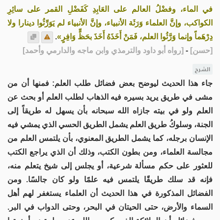
في الماء، وفضْلُ العالم على العَابِدِ كَفَضْلِ القمر على سائِرِ
الكواكب، وإنَّ العلماء وَرَثَة الأنبياء، وإنَّ الأنبياء لم يَوَرِّثُوا دينارا ولا
دِرْهَماً وإنما وَرَّثُوا العلم، فَمَنْ أَخَذَهُ أَخَذَ بحَظٍّ وَافِرٍ»
.
[
حسن
]
-
[
رواه أبو داود والترمذي وابن ماجه والدارمي وأحمد
]
الشرح
جاء هذا الحديث ليوضح بعض فضائل طلب العلم: فمنها أن من
مشى في طريق يريد بسيره فيه الذهاب لطلب العلم أو بحث عن
العلم ولو في بيته جازاه الله سبحانه بأن يسهل له طريقاً إلى
الجنة، وسلوكُ طريق العلم يشمل الطريق الحسي الذي يمشي فيه
الإنسان برجله، كما يشمل الطريق المعنوي، بأن يلتمس العلم من
مجالسة العلماء، ومن بطون الكتب، وذلك أن الذي يراجع الكتب
للعثور على حكم مسألة شرعية، أو يجلس إلى شيخ يتعلم منه،
فإنه قد سلك طريقًا يلتمس فيه علمًا ولو كان جالسًا. ومن
الفضائل المذكورة في هذا الحديث أن العلماء يستغفر لهم أهل
السماء والأرض، حتى الحيتان في البحر، وحتى الدواب في البر.