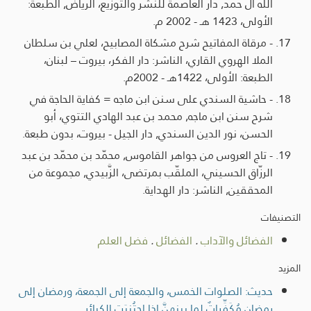
الله آل حمد, دار العاصمة للنشر والتوزيع، الرياض, الطبعة:
الأولى، 1423 هـ - 2002 م.
- مرقاة المفاتيح شرح مشكاة المصابيح، لعلي بن سلطان
الملا الهروي القاري، الناشر: دار الفكر، بيروت – لبنان،
الطبعة: الأولى، 1422هـ - 2002م.
- حاشية السندي على سنن ابن ماجه = كفاية الحاجة في
شرح سنن ابن ماجه, محمد بن عبد الهادي التتوي، أبو
الحسن، نور الدين السندي, دار الجيل - بيروت، بدون طبعة.
- تاج العروس من جواهر القاموس, محمّد بن محمّد بن عبد
الرزّاق الحسيني، الملقّب بمرتضى، الزَّبيدي, مجموعة من
المحققين, الناشر: دار الهداية.
التصنيفات
الفضائل والآداب
.
الفضائل
.
فضل العلم
المزيد
حديث: الصلوات الخمس، والجمعة إلى الجمعة، ورمضان إلى
رمضان مُكَفِّراتٌ لما بينهنَّ إذا اجتُنبَت الكبائر