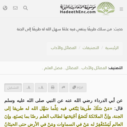
حديث:
من سلك طريقًا يبتغي فيه علمًا سهل الله له طريقًا إلى الجنة
الرئيسية
التصنيفات
الفضائل والآداب
التصنيف:
الفضائل والآداب
.
الفضائل
.
فضل العلم
.
التشكيل
-
+
PDF
عن أبي الدرداء رضي الله عنه عن النبي صلى الله عليه وسلم
قال:
«مَنْ سَلَكَ طَريقا يَبْتَغي فيه عِلْما سَهَّل الله له طريقا إلى
الجنة، وإنَّ الملائكةَ لَتَضَعُ أجْنِحَتها لطالب العلم رضًا بما يَصنَع، وإنَ
العالم لَيَسْتَغْفِرُ له مَنْ في السماوات ومَنْ في الأرض حتى الحيتَانُ