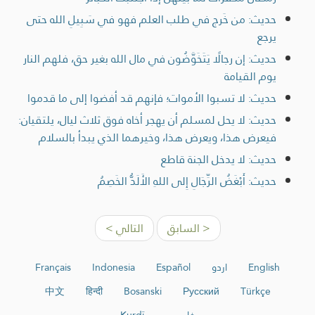
حديث: من خَرج في طلب العلم فهو في سَبِيلِ الله حتى
يرجع
حديث: إن رجالًا يَتَخَوَّضُون في مال الله بغير حق، فلهم النار
يوم القيامة
حديث: لا تسبوا الأموات؛ فإنهم قد أفضوا إلى ما قدموا
حديث: لا يحل لمسلم أن يهجر أخاه فوق ثلاث ليال، يلتقيان:
فيعرض هذا، ويعرض هذا، وخيرهما الذي يبدأ بالسلام
حديث: لا يدخل الجنة قاطع
حديث: أَبْغَضُ الرِّجَالِ إِلى اللهِ الأَلَدُّ الخَصِمُ
< السابق
التالي >
English
اردو
Español
Indonesia
Français
中文
हिन्दी
Bosanski
Русский
Türkçe
فارسی
Kurdî