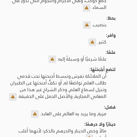
جمع كوكب، وهي الأجرام والنجوم التي تدور في
السماء.
بحظ:
بنصيب.
وافر:
كثير.
علمًا:
علمًا شرعيًا أو وسيلةً إليه.
لتضع أجْنِحَتَهَا:
أن الملائكة تفرش وتبسط أجنحتها تحت قدمي
طالب العلم تواضعًا له, أو تكفُّ أجنحتها عن الطيران
وتنزل لسماع العِلم, وذكر الشراح غير هذا من
المعاني المجازية, والأصل الحمل على الحقيقة.
فضل:
مزية, وما يزيد به العالم على العابد.
دينارًا ولا درهمًا:
مالاً وخص الدينار والدرهم بالذكر؛ لأنهما أغلب