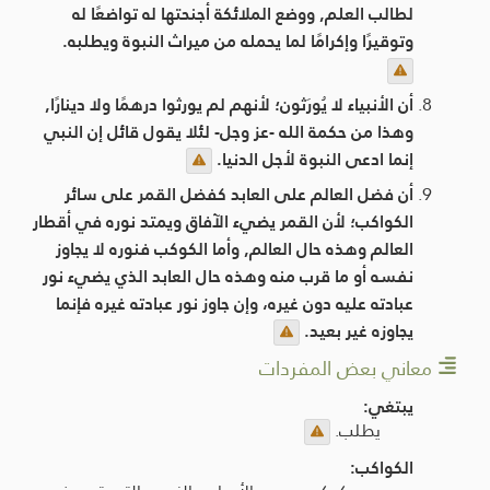
لطالب العلم, ووضع الملائكة أجنحتها له تواضعًا له
وتوقيرًا وإكرامًا لما يحمله من ميراث النبوة ويطلبه.
أن الأنبياء لا يُورَثون؛ لأنهم لم يورثوا درهمًا ولا دينارًا,
وهذا من حكمة الله -عز وجل- لئلا يقول قائل إن النبي
إنما ادعى النبوة لأجل الدنيا.
أن فضل العالم على العابد كفضل القمر على سائر
الكواكب؛ لأن القمر يضيء الآفاق ويمتد نوره في أقطار
العالم وهذه حال العالم, وأما الكوكب فنوره لا يجاوز
نفسه أو ما قرب منه وهذه حال العابد الذي يضيء نور
عبادته عليه دون غيره، وإن جاوز نور عبادته غيره فإنما
يجاوزه غير بعيد.
معاني بعض المفردات
يبتغي:
يطلب.
الكواكب: