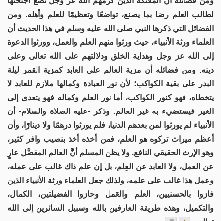
ومن فضائله أن الملائكة الذين كرمهم الله عز وجل تضع أجنحتها
لطالب العلم رضا بما يصنع، تواضعًا وتعظيمًا للعلم وأهله. ومن
الفضائل التي ذكرها النبي صلى الله عليه وسلم في هذا الحديث أن
العلماء ورثة الأنبياء، حيث ورثوا منهم العلم والعمل، وورثوا الدعوة
إلى الله عز وجل وهداية الخلق ودلالتهم على الله تعالى وعلى
دينه. ومن فضائله أن مزية العالم على العابد كمزية القمر ليلة
البدر على بقية الكواكب؛ لأن نور العبادة وكمالها ملازم للعابد لا
يتخطاه، فهو كنور الكواكب، أما نور العلم وكماله فهو يتعدى إلى
الغير فيستضيء به غير العالم. وذكر -عليه الصلاة والسلام- أن
الأنبياء لم يورثوا لمن بعدهم الدنيا، فلم يورثوا درهمًا ولا دينارًا، وأن
أعظم ميراث تركوه هو العلم، فمن أخذه أخذ بنصيب وافر كثير،
وهو الإرث الحقيقي النافع. ولا يظن المسلم أنَّ العالم المفضَّل عارٍ
عن العمل، ولا العابد عن العِلم، بل إن علم ذاك غالب على عمله،
وعمل هذا غالب على علمه، ولذلك جعل العلماء ورثة الأنبياء الذين
فازوا بالحسنيين، العلم والعَمل وحازوا الفضيلتين، الكمال،
والتكميل، وهذه طريقة العارفين بالله وسبيل السائرين إلى الله