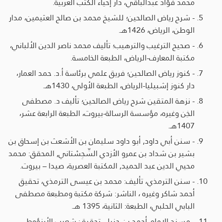
محمد فؤاد عبدالباقي، دار إحياء الكتب العربية.
- شرح رياض الصالحين؛ للشيخ محمد بن صالح العثيمين، مدار
الوطن، الرياض، 1426هـ.
- صحيح الترغيب والترهيب؛ تأليف محمد ناصر الدين الألباني،
مكتبة المعارف-الرياض، الطبعة الخامسة.
- كنوز رياض الصالحين؛ فريق علمي برئاسة أ.د. حمد العمار،
دار كنوز إشبيليا-الرياض، الطبعة الأولى، 1430هـ.
- نزهة المتقين شرح رياض الصالحين؛ تأليف د. مصطفى
الخِن وغيره، مؤسسة الرسالة-بيروت، الطبعة الرابعة عشر،
1407هـ.
- سنن أبي داود, أبو داود سليمان بن الأشعث بن إسحاق بن
بشير بن شداد بن عمرو الأزدي السِّجِسْتاني, المحقق: محمد
محيي الدين عبد الحميد, المكتبة العصرية، صيدا – بيروت.
- سنن الترمذي، تأليف: محمد بن عيسى الترمذي، تحقيق
أحمد شاكر وغيره ، الناشر: شركة مكتبة ومطبعة مصطفى
البابي الحلبي، الطبعة: الثانية، 1395 هـ.
- مسند الإمام أحمد بن حنبل، تحقيق: شعيب الأرنؤوط -