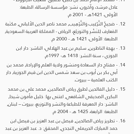
عادل مرشد، وآخرون، نشر: مؤسسة الرسالة، الطبعة:
الأولى، 1421هـ - 2001 م.
- صَحِيحُ التَّرْغِيب وَالتَّرْهِيب, محمد ناصر الدين الألباني, مكتَبة
المَعارف لِلنَشْرِ والتوزيْع، الرياض - المملكة العربية السعودية,
الطبعة: الأولى، 1421 هـ - 2000 م.
- بهجة الناظرين, سليم بن عيد الهلالي، الناشر: دار ابن
الجوزي ، سنة النشر: 1418 هـ- 1997م.
- مفتاح دار السعادة ومنشور ولاية العلم والإرادة, محمد بن
أبي بكر بن أيوب بن سعد شمس الدين ابن قيم الجوزية, دار
الكتب العلمية – بيروت.
- دليل الفالحين لطرق رياض الصالحين, محمد علي بن محمد
البكري الصديقي الشافعي, اعتنى بها: خليل مأمون شيحا,
الناشر: دار المعرفة للطباعة والنشر والتوزيع، بيروت – لبنان,
الطبعة: الرابعة، 1425 هـ - 2004 م.
- تطريز رياض الصالحين, فيصل بن عبد العزيز بن فيصل ابن
حمد المبارك الحريملي النجدي, المحقق: د. عبد العزيز بن عبد