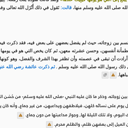
الله صلى الله عليه وسلم منها،
قالت:
نَقول في ذلك أَنْزَل الله تعالى وفي أ
لقسم بين زوجاته، حيث لم يفضل بعضهن على بعض فيه، فقد ذكرت فيه عا
لطمأنة أنفسهن، وحسن عشرته معهن، ثم كان يخص التي هو في يومها ب
 أرادت أن تبقى في عصمته وأن تظفر بهذا الشرف والفضل، وهو كونها
 ذلك رسول الله صلى الله عليه وسلم .
ثم ذكرت عائشة رضي الله عنها 
اهها.
ن زوجاته، وذكر ما كان عليه النبي -صلى الله عليه وسلم- من حُسْن ا
 يوم على نسائه كلهن، فيلاطفهن ويداعبهن، من غير جماع, وأنه كان 
اليوم، ولا تلك الليلة لها, وجواز مداعبتها من دون جماع.
ن الميل إلى بعضهن ظلم، والظلم محرم.