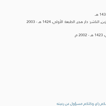
البدرُ التمام شرح بلوغ المرام, تأليف الحسين بن محمد بن سعيد اللاعيّ، المعروف بالمَغرِبي, المحقق: علي بن عبد الله الزبن, الناشر: دار هجر, الطبعة: الأولى، 1424 هـ - 2003
م.
كلكم راع، وكلكم مسؤول عن رعيته