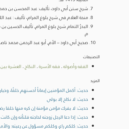
شرح سنن أبي داود، تأليف: عبد المحسن بن حمد بن
منحة العلام في شرح بلوغ المرام، تأليف : عبد الله بن صالح 
م.
صحيح أبي داود – الأم, أبو عبد الرحمن محمد ناصر الدين 
التصنيفات
الفقه وأصوله
.
فقه الأسرة
.
النكاح
.
العشرة بين 
المزيد
حديث: أكمل المؤمنين إيماناً أحسنهم خلقًا، وخيا
حديث: لا نكاح إلا بولي
حديث: لا يفرك مؤمن مؤمنة إن كره منها خلقا رضي 
حديث: إذا دعا الرجل زوجته لحاجته فلتأته وإن كانت 
حديث: كلكم راع، وكلكم مسؤول عن رعيته: والأمير 