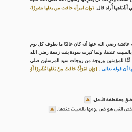
َشْبَاهِها أُراه قال:
{وإن امرأة خافت من بعلها نشوزًا}
ئشة رضي الله عنها أنه كان غالبًا ما يطوف كل يوم
المبيت عندها، ولما كبرت سودة بنت زمعة رضي الله
 أمًّا للمؤمنين وزوجة من زوجات سيد المرسلين صلى
أن قوله تعالى :
{وَإِنِ امْرَأَةٌ خَافَتْ مِنْ بَعْلِهَا نُشُوزًا أَوْ
لخلق وملاطفة الأهل.
يخص التي هو في يومها بالمبيت عندها.