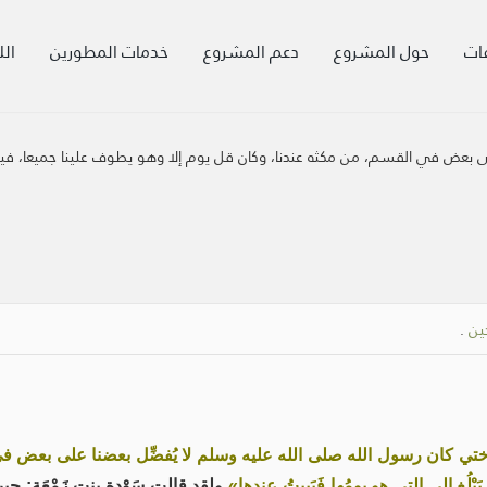
ات
حول المشروع
دعم المشروع
خدمات المطورين
الل
 على بعض في القسم، من مكثه عندنا، وكان قل يوم إلا وهو يطوف علينا جميعا، ف
ين
.
ختي كان رسول الله صلى الله عليه وسلم لا يُفضِّل بعضنا على بعض في القَس
يَبْلُغ إلى التي هو يومُها فَيَبِيتُ عندها»
ولقد قالت سَوْدة بنت زَمْعَة: حِينَ 