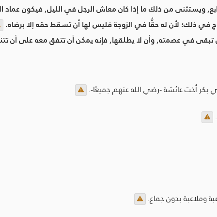
تابع, ويستثنى من ذلك ما إذا كان معاش الرجل في الليل, فيكون عماد ا
وج في ذلك؛ لأن له حقًّا في الزوجة فليس لها أن تسقط حقه إلا برضاه.
 أن تبقى في عصمته, وأن لا يطلقها, فإنه يمكن أن تتفق معه على أن تت
بي بكر أخت عائشة -رضي الله عنهم جميعًا-.
ة وملاعبة بدون جماع.