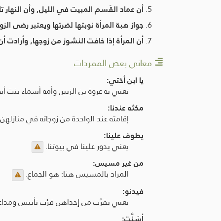
أن عماد القَسم المبيت في الليل, وأن النهار 
جواز هبة المرأة نوبتها لضرتها ويعتبر رضى الز
أن المرأة إذا خافت النشوز من زوجها, وأرادت
معاني بعض المفردات
يا ابن أختي:
تعني به عروة بن الزبير, وأمه أسماء بنت أ
مكثه عندنا:
إقامته عند الواحدة من زوجاته في منازلهن.
يطوف علينا:
يعني يدور علينا في بيوتنا.
من غير مسيس:
المراد بالمسيس هنا: هو الجماع.
فيدنو:
يعني يقرُب من إحداهن قرْب تأنيس ومداعب
أسَنَّت: