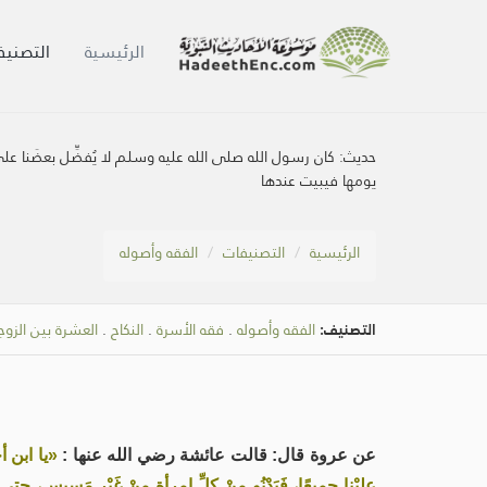
الرئيسية
التصنيف
حديث:
كان رسول الله صلى الله عليه وسلم لا يُفضِّل بعضَنا
يومها فيبيت عندها
الرئيسية
التصنيفات
الفقه وأصوله
التصنيف:
الفقه وأصوله
.
فقه الأسرة
.
النكاح
.
العشرة بين الزوج
عن عروة قال: قالت عائشة رضي الله عنها :
«يا ابن أ
عليْنا جميعًا، فَيَدْنُو مِنْ كلِّ امرأة مِنْ غَيْر مَسِيسٍ، حتى 