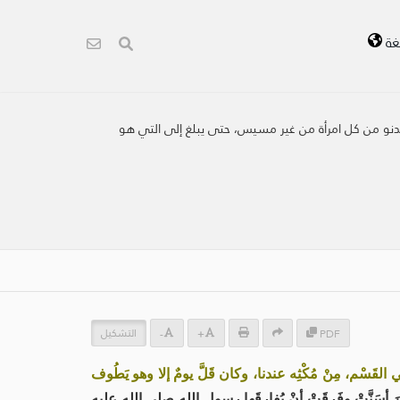
غة
يدنو من كل امرأة من غير مسيس، حتى يبلغ إلى التي هو
التشكيل
-
+
PDF
ْم، مِنْ مُكْثِه عندنا، وكان قَلَّ يومٌ إلا وهو يَطُوف
أسَنَّتْ وفَرِقَتْ أنْ يُفارِقَها رسول الله صلى الله عليه