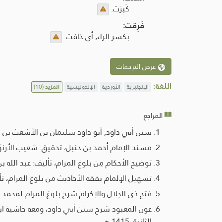
كَبِرَت.
فَرِقت:
بكسر الراء, أي خافت.
عرض الترجمات
اللغة:
الإنجليزية
الأوردية
الإندونيسية
المزيد
(10)
المراجع
سنن أبي داود, أبو داود سليمان بن الأشعث بن إس
مسند الإمام أحمد بن حنبل، تحقيق: شعيب الأرنؤوط - عا
توضيح الأحكام مِن بلوغ المرام، تأليف: عبد الله بن عبد 
تسهيل الإلمام بفقه الأحاديث من بلوغ المرام، تأليف: صالح
فتح ذي الجلال والإكرام شرح بلوغ المرام لمحمد بن صالح بن م
عون المعبود شرح سنن أبي داود، ومعه حاشية ابن 
الثانية، 1415 هـ.