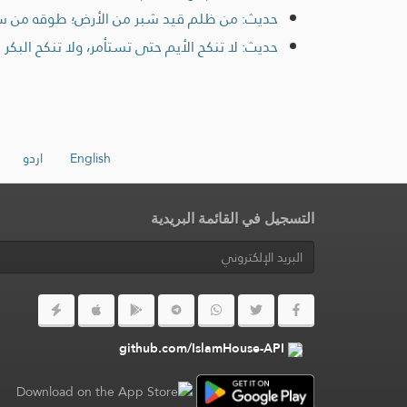
حديث: من ظلم قيد شبر من الأرض؛ طوقه من س
حديث: لا تنكح الأيم حتى تستأمر، ولا تنكح البكر
English
اردو
التسجيل في القائمة البريدية
github.com/IslamHouse-API