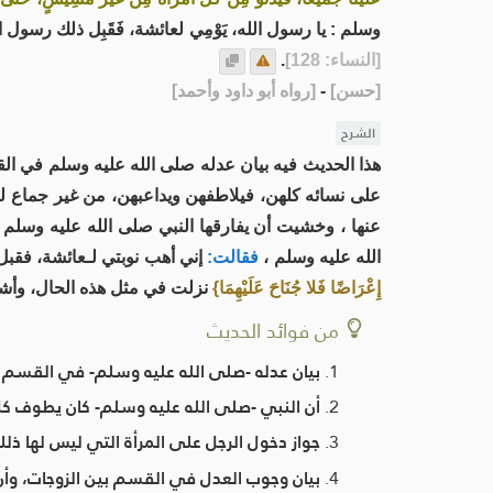
وسلم : يا رسول الله، يَوْمِي لعائشة، فَقَبِل ذلك رسول 
[النساء: 128]
.
[
حسن
]
-
[
رواه أبو داود وأحمد
]
الشرح
هذا الحديث فيه بيان عدله صلى الله عليه وسلم في ا
على نسائه كلهن، فيلاطفهن ويداعبهن، من غير جماع 
عنها ، وخشيت أن يفارقها النبي صلى الله عليه وسلم
الله عليه وسلم ،
فقالت:
إني أهب نوبتي لـعائشة، فقبل
إِعْرَاضًا فَلا جُنَاحَ عَلَيْهِمَا}
نزلت في مثل هذه الحال، وأشب
من فوائد الحديث
بيان عدله -صلى الله عليه وسلم- في القسم بي
أن النبي -صلى الله عليه وسلم- كان يطوف كل
جواز دخول الرجل على المرأة التي ليس لها ذلك 
بيان وجوب العدل في القسم بين الزوجات، وأ