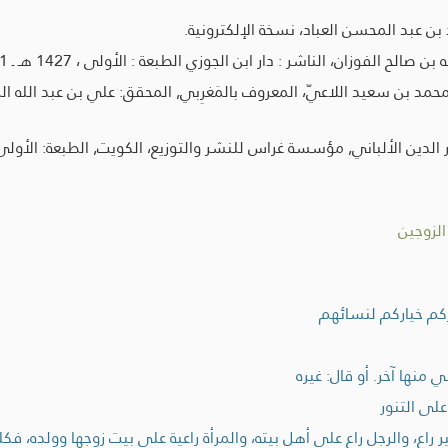
 عبد المحسن العباد، نسخة الإلكترونية.
الفوزان، الناشر : دار ابن الجوزي الطبعة : الأولى ، 1427 هـ ـ 1431 هـ.
الألباني, مؤسسة غراس للنشر والتوزيع، الكويت, الطبعة: الأولى، 1423 هـ - 2002 
الزوجين
ركم خياركم لنسائهم
منها آخر. أو قال: غيره
على التنور
راع، والرجل راع على أهل بيته، والمرأة راعية على بيت زوجها وولده، ف