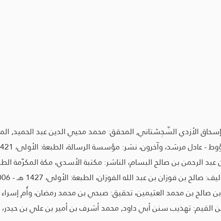
حاق الأزدي السِّجِسْتاني, المحقق: محمد محيي الدين عبد الحميد, المك
دل مرشد، وآخرون، نشر: مؤسسة الرسالة، الطبعة: الأولى، 1421هـ - 2001م.
الرحمن بن صالح البسام، الناشر: مكتبة الأسدي، مكة المكرّمة الطبعة: الخامِسَة، 23
 بن فوزان بن عبد الله الفوزان، الطبعة: الأولى، 1427 هـ - 2006 م.
حمد العثيمين، تحقيق: صبحي بن محمد رمضان، وأُم إسراء بنت عرفة، ط1، المكتبة الإسلامية
القيم: تهذيب سنن أبي داود, محمد أشرف بن أمير بن علي بن حيدر، العظ