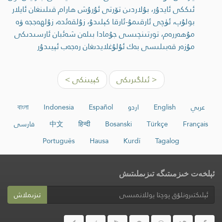
ئىككى ئايدۇر، بۇلاردىن تۆرتى ئۇرۇش ھارام قىلىنغان ئايلار
بولۇپ، ئۈچى ئارقىمۇ-ئارقا كېلىدۇ، زۇلقەئدە، زۇلھەججە ۋە
مۇھەررەم، تورتىنچىسى جۇمادا بىلەن شەئبان ئارسىدىكى
مۇزەر قەبىلىسى بەك ئۇلۇغلايدىغان رەجەب ئېيىدۇر
< ئىلگىرىكى
كېيىنكى >
عربي
English
اردو
Español
Indonesia
বাংলা
Français
Türkçe
Bosanski
हिन्दी
中文
فارسی
Português
Hausa
Kurdî
Tagalog
ئېلخەت خىزمىتىگە تىزىملىتىش
تىزىملاش