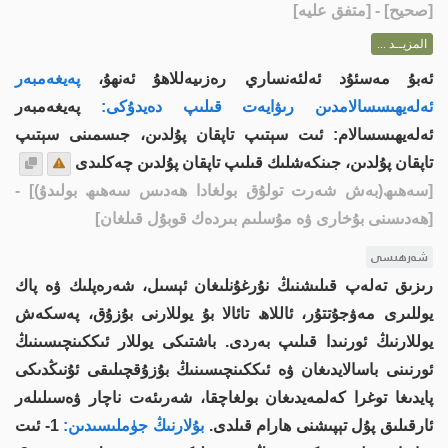
[
صحيح
] - [متفق عليه]
المزيــد ...
ئەبۇ مەسئۇد ئەلئەنساري رەزىيەللاھۇ ئەنھۇ،
پەيغەمبەر
ئەلەيھىسسالامدىن رىۋايەت قىلىپ دەيدۇكى:
پەيغەمبەر
ئەلەيھىسسالام: ئىت سېتىپ تاپقان پۇلدىن، جىسمىنى سېتىپ
تاپقان پۇلدىن، جىنكەشلىك قىلىپ تاپقان پۇلدىن چەكلىدى
[سەھىھ(بەش شەرت تولۇق بولغادا ھەدىس سەھىھ بولىدۇ)]
-
[ھەدىسنى بۇخارى ۋە مۇسلىم بىردەك قوبۇل قىلغان]
شەرھىسى
رىزىق تەلەپ قىلىشنىڭ نۇرغۇنلىغان ئېسىل، شەرەپلىك ۋە پاك
يوللىرى مەۋجۇتتۇر، ئاللاھ تائالا بۇ يوللارنى بۇزۇق، پەسكەش
يوللارنىڭ ئورنىدا قىلىپ بەردى. باشتىكى يوللار ئىككىنچىسىنىڭ
ئورنىنى باسالايدىغان ۋە ئىككىنچىسىنىڭ بۇزۇقچىلىقى ئۇنىڭدىكى
پايدىغا توغرا كەلمەيدىغان بولغاچقا، شەرىئەت ناچار ۋەسىلىلەر
ئارقىلىق پۇل تېپىشنى ھارام قىلدى.
بۇلارنىڭ جۈملىسىدىن:
1- ئىت