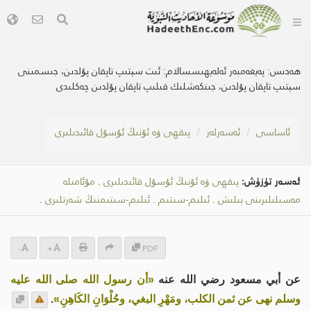
ھەدىس:
پەيغەمبەر ئەلەيھىسسالام: ئىت سېتىپ تاپقان پۇلدىن، جىسمىنى
سېتىپ تاپقان پۇلدىن، جىنكەشلىك قىلىپ تاپقان پۇلدىن چەكلىدى
ئاساسى
ئەسەرلەر
پىقھى ۋە ئۇنىڭ ئۇسۇل قائىدىلىرى
ئەسەر تۈزۈش:
پىقھى ۋە ئۇنىڭ ئۇسۇل قائىدىلىرى
.
مۇئامىلە
مەسىلىلىرىنى بىلىش
.
ئىلىم-سىتىم
.
ئىلىم-سىتىمنىڭ شەرتلىرى
.
-
+
PDF
عن أبي مسعود رضي الله عنه
«أن رسول الله صلى الله عليه
وسلم نهى عن ثمن الكلب، ومَهْرِ البغي، وحُلْوَانِ الكَاهِنِ»
.