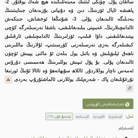
ساتقان پۇل. چۈنكى ئىتنىڭ مەينەتلىكىدە ھېچ شەك يوقتۇر. 2-
پاھىشە ئايال ئۆزىنىڭ، دىن ۋە دۇنيانى بۇزىدىغان جىنايىتىنىڭ
بەدىلىگە ئالىدىغان پۇلى. 3- شۇنىڭغا ئوخشاش، جىنكەش
ئالدامچىلارنىڭ، غەيىپنى بىلىدىغانلىقنى، باشقا نەرسىلەرگە كۈچى
يېتىدىغانلىقىنى داۋا قىلىپ، ئۆزلىرىنىڭ ئالدامچىلىقى ئارقىلىق
كىشىلەرگە بەزى نەرسىلەرنى كۆرسىتىپ، ئۇلارنىڭ ماللىرىنى
ناھەق ئېلىۋېلىش ۋە باتىل يول بىلەن ئۇ مالنى يېيىش ئۈچۈن
ئالىدىغان پۇلى. بۇ پۇل تىپىش يوللىرىنىڭ ھەممىسى دۇرۇس
ئەمەس ناچار يوللاردۇر. ئاللاھ سۇبھانەھۇ ۋە تائالا ئۇنىڭ ئورنىغا
نۇرغۇنلىغان پاك - شەرەپلىك يوللارنى ئالماشتۇرۇپ بەردى
تەرجىمىلەرنى كۆرۈش
تىل:
الإنجليزية
الأوردية
الإسبانية
تېخىمۇ كۆپ
(15)
ئەسەرلەر