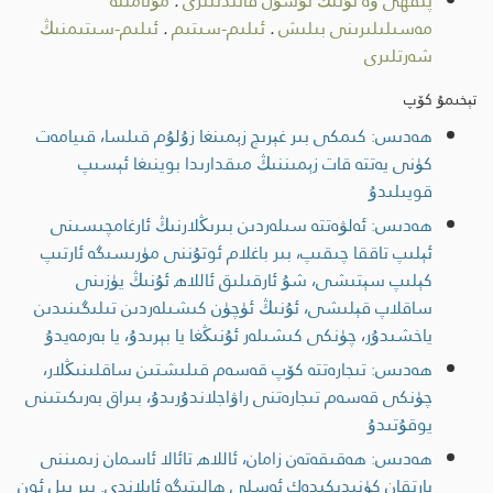
پىقھى ۋە ئۇنىڭ ئۇسۇل قائىدىلىرى
.
مۇئامىلە
مەسىلىلىرىنى بىلىش
.
ئىلىم-سىتىم
.
ئىلىم-سىتىمنىڭ
شەرتلىرى
تېخىمۇ كۆپ
ھەدىس: كىمكى بىر غېرىچ زېمىنغا زۇلۇم قىلسا، قىيامەت
كۈنى يەتتە قات زېمىننىڭ مىقدارىدا بوينىغا ئېسىپ
قويىلىدۇ
ھەدىس: ئەلۋەتتە سىلەردىن بىرىڭلارنىڭ ئارغامچىسىنى
ئېلىپ تاققا چىقىپ، بىر باغلام ئوتۇننى مۈرىسىگە ئارتىپ
كېلىپ سېتىشى، شۇ ئارقىلىق ئاللاھ ئۇنىڭ يۈزىنى
ساقلاپ قېلىشى، ئۇنىڭ ئۈچۈن كىشىلەردىن تىلىگىنىدىن
ياخشىدۇر، چۈنكى كىشىلەر ئۇنىڭغا يا بېرىدۇ، يا بەرمەيدۇ
ھەدىس: تىجارەتتە كۆپ قەسەم قىلىشتىن ساقلىنىڭلار،
چۈنكى قەسەم تىجارەتنى راۋاجلاندۇرىدۇ، بىراق بەرىكىتىنى
يوقۇتىدۇ
ھەدىس: ھەقىقەتەن زامان، ئاللاھ تائالا ئاسمان زىمىننى
يارتقان كۈنىدىكىدەك ئەسلى ھالىتىگە ئايلاندى. بىر يىل ئون