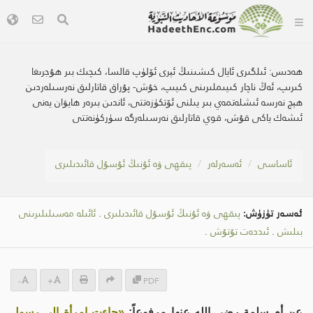
ھەدىس:
ئىلگىرى ئايال كىشىنىڭ ئېرى ئۆلۈپ قالسا، كىچىك بىر ھۇجرىغا
كىرىپ، ئەڭ ناچار كىيىملىرىنى كىيىپ، خۇش- پۇراق قاتارلىق نەرسىلەردىن
ھېچ نەرسە ئىشلەتمەي بىر يىلنى ئۆتكۈزەتتى، ئاندىن بىرەر ھايۋان يەنى
ئىشەك ياكى قۇش، قوي قاتارلىق نەرسىلەرگە سۈركۈنەتتى
ئاساسى
ئەسەرلەر
پىقھى ۋە ئۇنىڭ ئۇسۇل قائىدىلىرى
ئەسەر تۈزۈش:
پىقھى ۋە ئۇنىڭ ئۇسۇل قائىدىلىرى
.
ئائىلە مەسىلىلىرىنى
بىلىش
.
ئىددەت تۇتۇش
.
-
+
PDF
عن أم سلمة رضي الله عنها مرفوعاً:
«جاءت امرأة إلى رسول