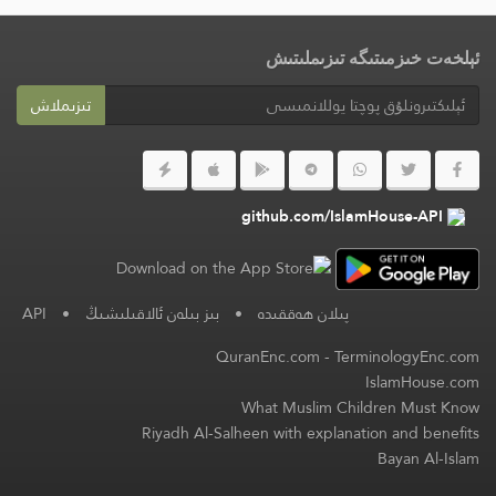
ئېلخەت خىزمىتىگە تىزىملىتىش
تىزىملاش
github.com/IslamHouse-API
پىلان ھەققىدە
•
بىز بىلەن ئالاقىلىشىڭ
•
API
QuranEnc.com
-
TerminologyEnc.com
IslamHouse.com
What Muslim Children Must Know
Riyadh Al-Salheen with explanation and benefits
Bayan Al-Islam