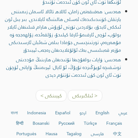
ئۇنىڭغا تۆت ئاي ئون كۈن ئىددەت تۇتىدۇ
ھەدىس: ھەقىقەتەن زامان، ئاللاھ تائالا ئاسمان زىمىننى
يارتقان كۈنىدىكىدەك ئەسلى ھالىتىگە ئايلاندى. بىر يىل ئون
ئىككى ئايدۇر، بۇلاردىن تۆرتى ئۇرۇش ھارام قىلىنغان ئايلار
بولۇپ، ئۈچى ئارقىمۇ-ئارقا كېلىدۇ، زۇلقەئدە، زۇلھەججە ۋە
مۇھەررەم، تورتىنچىسى جۇمادا بىلەن شەئبان ئارسىدىكى
مۇزەر قەبىلىسى بەك ئۇلۇغلايدىغان رەجەب ئېيىدۇر
ھەدىس: ۋاپات بولغۇچىغا تۇتىدىغان ھازىنىڭ مۇددىتى
توشقىچە ئۆيۈڭىزدە تۇرۇڭ، ئۇ ئايال: ئېرىمنىڭ ۋاپاتى ئۈچۈن
تۆت ئاي ئون كۈن ئىددەت تۇتتۇم دېدى
< ئىلگىرىكى
كېيىنكى >
عربي
English
اردو
Español
Indonesia
বাংলা
हिन्दी
Bosanski
Русский
Türkçe
Français
中文
فارسی
Tagalog
Hausa
Português