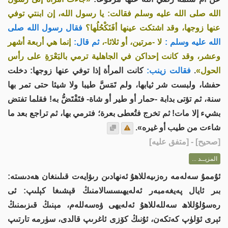
الله صلى الله عليه وسلم فقالت: يا رسول الله، إن ابنتي توفي
عنها زوجها، وقد اشتكت عينها أفَنَكْحُلُها؟
فقال رسول الله صلى
الله عليه وسلم :
لا -مرتين، أو ثلاثا-،
ثم قال:
إنما هي أربعة أشهر
وعشر، وقد كانت إحداكن في الجاهلية ترمي بالبَعْرَةِ على رأس
الحول»
.
فقالت زينب:
كانت المرأة إذا توفي عنها زوجها: دخلت
حفشا، ولبست شر ثيابها، ولم تَمَسَّ طيبا ولا شيئا حتى تمر بها
سنة، ثم تؤتى بدابة -حمار أو طير أو شاة- فتَفْتَضُّ به! فقلما تفتض
بشيء إلا مات! ثم تخرج فتُعطى بعرة؛ فترمي بها، ثم تراجع بعد ما
شاءت من طيب أو غيره».
[
صحيح
] - [متفق عليه]
المزيــد ...
ئۇممۇ سەلەمە رەزىيەللاھۇ ئەنھادىن رىۋايەت قىلىنغان ھەدىستە:
بىر ئايال پەيغەمبەر ئەلەيھىسسالامنىڭ قېشىغا كېلىپ: ئى
رەسۇلۇللاھ سەللەللاھۇ ئەلەيھى ۋەسەللەم، مېنىڭ قىزىمنىڭ
ئېرى ئۆلۈپ كەتكەن، ئۇنىڭ كۆزى ئاغرىپ قالدى، سۈرمە تارتىپ