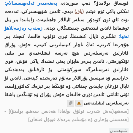
قويساق بولامدۇ؟ دەپ سورىدى،
پەيغەمبەر ئەلەيھىسسالام:
ئىككى ياكى ئۈچ قېتىم
(ياق)
دېدى. ئاندىن شۈبھىسىزكى، ئىددەت
تۆت ئاي ئون كۈندۇر. سىلەر ئاياللار جاھىلىيەت زامانىدا بىر يىل
توشقاندا ئاندىن ئىددەتتىن چىقىتتىڭلار، دېدى.
زەينەپ رەزىيەللاھۇ
ئەنھا:
ئىلگىرى ئايال كىشىنىڭ ئېرى ئۆلۈپ قالسا، كىچىك بىر
ھۇجرىغا كىرىپ، ئەڭ ناچار كىيىملىرىنى كىيىپ، خۇش- پۇراق
قاتارلىق نەرسىلەردىن ھېچ نەرسە ئىشلەتمەي بىر يىلنى
ئۆتكۈزەتتى، ئاندىن بىرەر ھايۋان يەنى ئىشەك ياكى قۇش، قوي
قاتارلىق نەرسىلەرگە سۈركۈنەتتى. بۇ ئارقىلىق بەدەندىكى
جاراسىم ۋە سېسىق پۇراقلار مەلۇم دەرىجىدە كېتەتتى. ئاندىن ئۇ
ئايال تۇرغان جايىدىن چىقاتتى ۋە ئۇنىڭغا بىر تېزەك كەلتۈرۈلسە،
ئۇنى ئاتاتتى. ئاندىن ئۆزى خالىغان خۇش- پۇراق ۋە ئۇنىڭدىن باشقا
نەرسىلەرنى ئىشلىتەتتى
[سەھىھ(بەش شەرت تولۇق بولغادا ھەدىس سەھىھ بولىدۇ)]
-
[ھەدىسنى بۇخارى ۋە مۇسلىم بىردەك قوبۇل قىلغان]
شەرھىسى