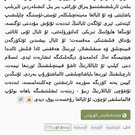
بىلەن ئارىلىشىشتىنمۇ يىراق تۇراتتى، بىر يىل كىشىلەردىن ئايرىلىپ
ياشايتتى ۋە ئۇ ئايالغا مەينەتچىلىكلەر ئۈستى-ئۈستىگە چاپلىشىپ
كېتەتتى. ئېرى ئۆلگەن ئايالنىڭ ئىددەت تۇتۇش مۇددىتى تۈگىسە،
ئۇنىڭغا ھايۋاننىڭ تىزىكى كەلتۈرۈلەتتى، ئۇ ئايال ئۇنى ئاتاتتى.
بۇنداق قىلىشتىكى مەقسەت؛ ئۇ ئايال بېشىدىن ئۆتكۈزگەن
قىيىنچىلىق ۋە سىقىلىشلار، ئېرىنىڭ ھەققىنى ئادا قىلىش ئالدىدا
ھېچنېمىگە تەڭ كەلمەيدۇ، دېگەنلىكىگە ئىشارەت ئېدى. ئىسلام
دىنى كېلىپ ئۇ ئاياللارنىڭ ئاشۇ قىيىنچىلىقىنىڭ ئورنىغا نېمەت،
تارچىلىقنىڭ ئورنىغا باياشاتچىلىقنى ئالماشتۇرۇپ بەردى. ئۇنىڭدىن
كېيىن يەنە كۆزىگە سۈرمە تارتىشتىن چەكلىنەلمىسە، ئىددەت
تۇتقۇچى ئاياللارنىڭ زىبۇ - زىننەت ئىشلىتىشىگە باھانە بولۇپ
قالماسلىقى ئۈچۈن، ئۇ ئايالغا رۇخسەت يوق، دېدى
تەرجىمىلەرنى كۆرۈش
تىل:
الإنجليزية
الأوردية
الإسبانية
تېخىمۇ كۆپ
(15)