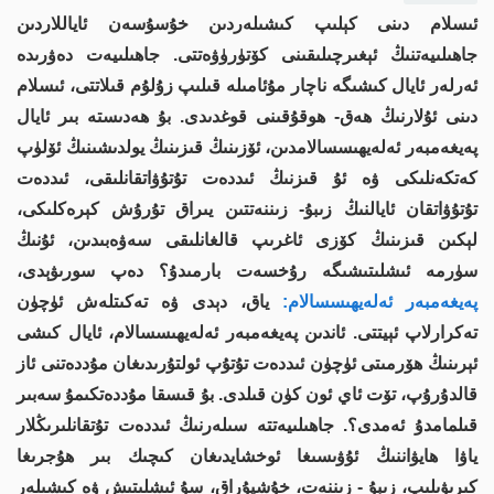
ئىسلام دىنى كېلىپ كىشىلەردىن خۇسۇسەن ئاياللاردىن
جاھىلىيەتنىڭ ئېغىرچىلىقىنى كۆتۈرۈۋەتتى. جاھىلىيەت دەۋرىدە
ئەرلەر ئايال كىشىگە ناچار مۇئامىلە قىلىپ زۇلۇم قىلاتتى، ئىسلام
دىنى ئۇلارنىڭ ھەق- ھوقۇقىنى قوغدىدى. بۇ ھەدىستە بىر ئايال
پەيغەمبەر ئەلەيھىسسالامدىن، ئۆزىنىڭ قىزىنىڭ يولدىشىنىڭ ئۆلۈپ
كەتكەنلىكى ۋە ئۇ قىزنىڭ ئىددەت تۇتۇۋاتقانلىقى، ئىددەت
تۇتۇۋاتقان ئايالنىڭ زىبۇ- زىننەتتىن يىراق تۇرۇش كېرەكلىكى،
لېكىن قىزىنىڭ كۆزى ئاغرىپ قالغانلىقى سەۋەبىدىن، ئۇنىڭ
سۈرمە ئىشلىتىشىگە رۇخسەت بارمىدۇ؟ دەپ سورىۋېدى،
پەيغەمبەر ئەلەيھىسسالام:
ياق، دېدى ۋە تەكىتلەش ئۈچۈن
تەكرارلاپ ئېيتتى. ئاندىن پەيغەمبەر ئەلەيھىسسالام، ئايال كىشى
ئېرىنىڭ ھۆرمىتى ئۈچۈن ئىددەت تۇتۇپ ئولتۇرىدىغان مۇددەتنى ئاز
قالدۇرۇپ، تۆت ئاي ئون كۈن قىلدى. بۇ قىسقا مۇددەتكىمۇ سەبىر
قىلمامدۇ ئەمدى؟. جاھىلىيەتتە سىلەرنىڭ ئىددەت تۇتقانلىرىڭلار
ياۋا ھايۋاننىڭ ئۇۋىسىغا ئوخشايدىغان كىچىك بىر ھۇجرىغا
كىرىۋىلىپ، زىبۇ - زىننەت، خۇشپۇراق، سۇ ئىشلىتىش ۋە كىشىلەر