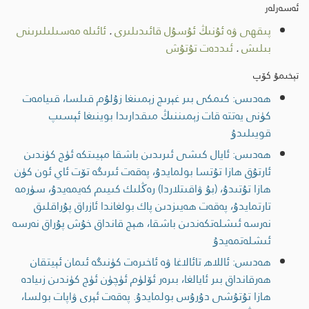
ئەسەرلەر
پىقھى ۋە ئۇنىڭ ئۇسۇل قائىدىلىرى
.
ئائىلە مەسىلىلىرىنى
بىلىش
.
ئىددەت تۇتۇش
تېخىمۇ كۆپ
ھەدىس: كىمكى بىر غېرىچ زېمىنغا زۇلۇم قىلسا، قىيامەت
كۈنى يەتتە قات زېمىننىڭ مىقدارىدا بوينىغا ئېسىپ
قويىلىدۇ
ھەدىس: ئايال كىشى ئىرىدىن باشقا مېيىتكە ئۈچ كۈندىن
ئارتۇق ھازا تۇتسا بولمايدۇ، پەقەت ئىرىگە تۆت ئاي ئون كۈن
ھازا تۇتىدۇ، (بۇ ۋاقىتلاردا) رەڭلىك كىيىم كەيمەيدۇ، سۈرمە
تارتمايدۇ، پەقەت ھەيىزدىن پاك بولغاندا ئازراق پۇراقلىق
نەرسە ئىشلەتكەندىن باشقا، ھېچ قانداق خۇش پۇراق نەرسە
ئىشلەتمەيدۇ
ھەدىس: ئاللاھ تائالاغا ۋە ئاخىرەت كۈنىگە ئىمان ئېيتقان
ھەرقانداق بىر ئايالغا، بىرەر ئۆلۈم ئۈچۈن ئۈچ كۈندىن زىيادە
ھازا تۇتۇشى دۇرۇس بولمايدۇ. پەقەت ئېرى ۋاپات بولسا،