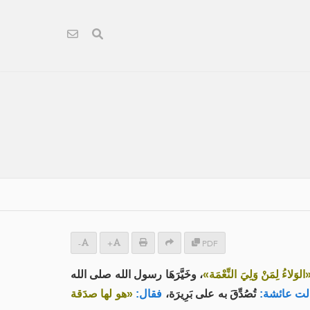
-
+
PDF
الوَلاءُ لِمَنْ وَلِيَ النِّعْمَة»
، وخَيَّرَهَا رسول الله صلى الله
ت عائشة:
تُصُدِّقَ به على بَرِيرَة،
فقال:
«هو لها صدَقة