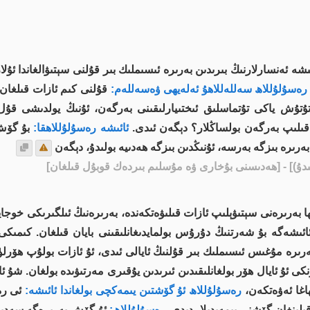
ئىشە ئەنسارلارنىڭ بىرىدىن بەرىرە ئىسىملىك بىر قۇلنى سېتىۋالغاندا ئۇ
 رەسۇلۇللاھ سەللەللاھۇ ئەلەيھى ۋەسەللەم:
قۇلنى كىم ئازات قىلغان 
ۇتۇش ياكى تۇتماسلىق ئىختىيارلىقىنى بەرگەن، ئۇنىڭ يولدىشى قۇل
قىلىپ بەرگەن بولساڭلار؟ دېگەن ئىدى.
ئائىشە رەسۇلۇللاھقا:
بۇ گۆش 
رىرە بىزگە بەرسە، ئۇنىڭدىن بىزگە ھەدىيە بولىدۇ، دېگەن
ۇ)]
- [ھەدىسنى بۇخارى ۋە مۇسلىم بىردەك قوبۇل قىلغان]
 بەرىرەنى سېتىۋېلىپ ئازات قىلىۋەتكەندە، بەرىرەنىڭ ئىلگىرىكى خوجا
ائىشەگە بۇ شەرتنىڭ دۇرۇس بولمايدىغانلىقىنى بايان قىلغان. كىمى
بەرىرە مۇغىس ئىسىملىك بىر قۇلنىڭ ئايالى ئىدى، ئۇ ئازات بولۇپ ھۆرل
كى ئۇ ئايال ھۆر بولغانلىقىدىن ئىرىدىن يۇقىرى مەرتىۋىدە بولغان. شۇ ئ
ھاغا ئەۋەتكەن،
رەسۇلۇللاھ ئۇ گۆشتىن يىمەكچى بولغاندا ئائىشە:
ئى رە
لىنغان گۆشنى يىمەيدىلا، دېدى.
رەسۇلۇللاھ:
ئۇ گۆش بەرىرەگە سەدىقە،