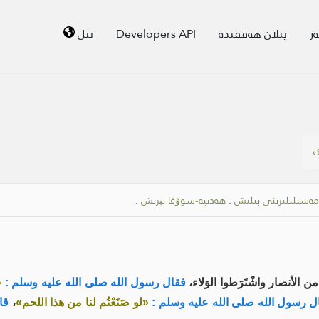
ر
پىلان ھەققىدە
Developers API
تىل
ى
 مەسىلىلىرىنى بىلىش
.
ھەدىيە-سوۋغا بېرىش
.
 الأنصار واشْتَرَطوا الوَلاء،
فقال رسول الله صلى الله عليه وسلم :
«
 رسول الله صلى الله عليه وسلم :
«لو صَنَعْتُم لنا من هذا اللحم»
،
قال