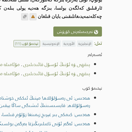
ئارقىلىق كەلگەن بولسا، بىزگە ھەديە يولى بىلەن ك
چەكلەنمەيدىغانلىقىنى بايان قىلغان
تەرجىمىلەرنى كۆرۈش
تىل:
الإنجليزية
الأوردية
الإندونيسية
تېخىمۇ كۆپ
(11)
ئەسەرلەر
پىقھى ۋە ئۇنىڭ ئۇسۇل قائىدىلىرى
.
مۇئامىلە م
پىقھى ۋە ئۇنىڭ ئۇسۇل قائىدىلىرى
.
مۇئامىلە م
تېخىمۇ كۆپ
ھەدىس: ئى رەسۇلۇللاھ! مېنىڭ ئىككى خوشنام با
رەسۇلۇللاھ: قايسىسىنىڭ ئىشىگى ساڭا يېقىن 
ھەدىس: كىمكى بىر غېرىچ زېمىنغا زۇلۇم قىلسا، ق
ھەدىس: ئەگەر ئۇنى تاغىلىرىڭىزغا بەرگەن بولسىڭى