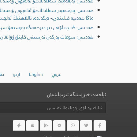
ھەدىس: پەيغەمبەر سەللەللاھۇ ئەلەيھى ۋەسەللەم
ھەدىس: پەيغەمبەر سەللەللاھۇ ئەلەيھى ۋەسەللەم
ماڭا ھەدىيە قىلىندى،- دېگەندە، ئاللاھنىڭ ئەلچى
ھەدىس: گەرچە ئۇنى بىر دىرھەمگە بەرسىمۇ سېتى
ھەدىس: سوغات بەرگەن نەرسىنى قايتۇرۇۋالغان
عربي
English
اردو
ia
ئېلخەت خىزمىتىگە تىزىملىتىش