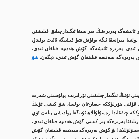
لار ئائىشەگە بەرىرەنىڭ مىراسىغا ئىگىدارچىلىق قىلىشنى
بولسا مىراسقا ئىگە بولۇش شۇ كىشىگە ئائىت بولىدۇ،
 ئىدى. بەرىرە ئائىشەگە گۆش ھەدىيە قىلغان ئىدى،
بەرىرەگە سەدىقە قىلىنغان گۆش ئىدى، دېگەن.
شۇ
يىنى ئۇنىڭ ئىگىدارچىلىقىنى ئۆزلىرىدە بولۇشىنى شەرت
كى قۇلنى ھۆرلۈككە چىقارغان بولسا، شۇ كىشى ئۇنىڭ
ۈككە چىققاندا رەسۇلۇللاھ ئۇنىڭغا يولدىشى بىلەن ئۆي
ارىلىقتا بەرىرەگە بىر كىشى گۆش ھەدىيە قىلغان ئىدى،
سۇلۇللاھ! بۇ گۆش بەرىرەگە سەدىقە قىلىنغان گۆش
 بىزگە ھەدىيە بولىدۇ، دېدى. يەنى بەرىرەگە سەدىقە