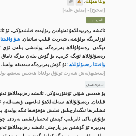
ولنا هديَّة»
.
[
صحيح
] - [متفق عليه]
المزيــد ...
ئائىشە رەزىيەللاھۇ ئەنھادىن رىۋايەت قىلىنىدۇكى، ئۇ ئا
ئۆزلىرىگە بولۇشنى شەرىت قىلىپ ساتقان.
شۇ ۋاقىتتا
دېگەن. رەسۇلۇللاھ بەرىرەگە، يولدىشى بىلەن ئۆي ت
رەسۇلۇللاھ ئۆيگە كرىپ، بۇ گۆش بىلەن بىزگە تاماق 
ۋاقىتتا رەسۇلۇللاھ:
ئۇ گۆش بەرىرەگە سەدىقە بولسا، بە
[سەھىھ(بەش شەرت تولۇق بولغادا ھەدىس سەھىھ بولىد
شەرھىسى
بۇ ھەدىس شۇنى ئۇقتۇرىدۇكى، ئائىشە رەزىيەللاھۇ ئەنھا
قىلغان. رەسۇلۇللاھ سەللەللاھۇ ئەلەيھى ۋەسەللەم ئ
ئىشلىرىغا ئىگىدارچىلىق قىلىش ھۇقۇقىغا ئىگە بولىدۇ. 
تۇتۇش ياكى ئايرىلىپ كېتىش ئىختىيارلىقىنى بەردى. چۈن
بەرىيرە ئۇ گۆشتىن بىر پارچىنى ئائىشە رەزىيەللاھۇ ئەن
بولۇپ، ئۇنى بەرىرە بىزگە كەلتۈرگەن، سىلى سەدىقە قى