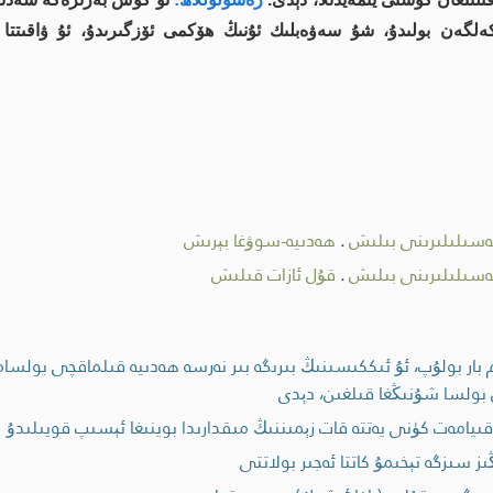
ەلگەن بولىدۇ، شۇ سەۋەبلىك ئۇنىڭ ھۆكمى ئۆزگىرىدۇ، ئۇ ۋاقىتتا
ەسىلىلىرىنى بىلىش
.
ھەدىيە-سوۋغا بېرىش
ەسىلىلىرىنى بىلىش
.
قۇل ئازات قىلىش
ر بولۇپ، ئۇ ئىككىسىنىڭ بىرىگە بىر نەرسە ھەدىيە قىلماقچى بولسام،
بولسا شۇنىڭغا قىلغىن، دېدى
ىيامەت كۈنى يەتتە قات زېمىننىڭ مىقدارىدا بوينىغا ئېسىپ قويىلىدۇ
ز سىزگە تېخىمۇ كاتتا ئەجىر بولاتتى