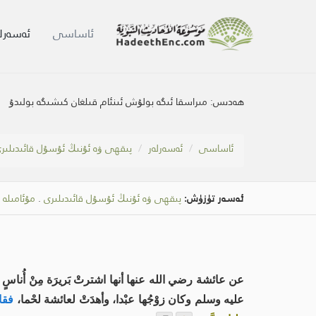
ئاساسى
ئەسەرلە
ھەدىس:
مىراسقا ئىگە بولۇش ئىنئام قىلغان كىشىگە بولىدۇ
ئاساسى
ئەسەرلەر
پىقھى ۋە ئۇنىڭ ئۇسۇل قائىدىلىر
ئەسەر تۈزۈش:
پىقھى ۋە ئۇنىڭ ئۇسۇل قائىدىلىرى
.
مۇئامىلە
عن عائشة رضي الله عنها أنها اشترتْ بَريرَة مِنْ أُناسٍ من
عليه وسلم وكان زوْجُها عبْدا، وأهدَتْ لعائشة لحْما،
فقال