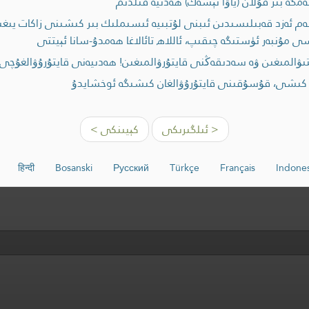
گە بىر قۇلان (ياۋا ئېشەك) ھەدىيە قىلدىم
 ئەزد قەبىلىسىدىن ئىبنى لۇتبىيە ئىسىملىك بىر كىشىنى زاكات يىغىشق
سى مۇنبەر ئۈستىگە چىقىپ، ئاللاھ تائالاغا ھەمدۇ-سانا ئېيتتى
ۋالمىغىن ۋە سەدىقەڭنى قايتۇرۋالمىغىن! ھەدىيەنى قايتۇرۇۋالغۇچى،
 كىشى، قۇسۇقىنى قايتۇرۇۋالغان كىشىگە ئوخشايدۇ
< ئىلگىرىكى
كېيىنكى >
हिन्दी
Bosanski
Русский
Türkçe
Français
Indones