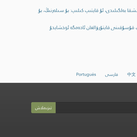
ا بەلگىلىدى، ئۇ قايتىپ كىلىپ: بۇ سىلەرنىڭ، بۇ
 قۇسۇقىنى قايتۇرۋالغان ئادەمگە ئوخشايدۇ
中文
فارسی
Português
تىزىملاش