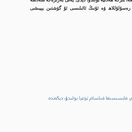
 رەسۇلۇللاھ ۋە ئۇنىڭ ئائىلىسى ئۇ گۆشتىن يېيىشى
 قايسىسىغا قىلسام توغرا بولىدۇ، دېگەندە.