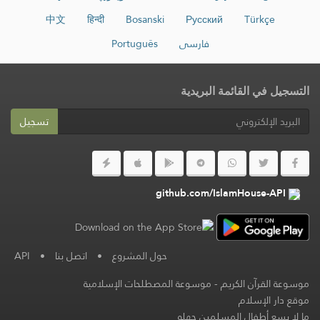
中文
हिन्दी
Bosanski
Русский
Türkçe
فارسی
Português
التسجيل في القائمة البريدية
تسجيل
github.com/IslamHouse-API
حول المشروع
•
اتصل بنا
•
API
موسوعة القرآن الكريم
-
موسوعة المصطلحات الإسلامية
موقع دار الإسلام
ما لا يسع أطفال المسلمين جهله