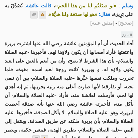
وسلم :
«لو صَنَعْتُم لنا من هذا اللحم»
،
قالت عائشة:
تُصُدِّقَ به
على بَرِيرَة،
فقال:
«هو لها صدَقة ولنا هديَّة»
.
[
صحيح
]
-
[
متفق عليه
]
الشرح
أفاد الحديث أن أم المؤمنين عائشة رضي الله عنها اشترت بريرة
وأعتقتها فأراد أصحابها أن يكون ولاؤها لهم، فأخبرها -عليه الصلاة
والسلام- بأن هذا الشرط لا يصح، وأن من أنعم بالعتق على العبد
يكون ولاؤه له، و وبريرة كانت زوجة لعبد اسمه مغيث، فلما
تحررت وملكت نفسها خيَّرها -عليه الصلاة والسلام- بين أن تبقى
تحته، أو تفارقه؛ لأنها صارت أعلى منه رتبة بحريتها، ثم إنه أهدي
لها لحم، فأرسلت لعائشة منه، فأراد -عليه الصلاة والسلام- أن
يأكل منه، فأخبرته عائشة رضي الله عنها بأنه صدقة أعطيت
لبريرة، وهو -عليه الصلاة والسلام- لا يأكل الصدقة، فأخبرها -عليه
الصلاة والسلام- بأن بريرة ملكته عن طريق الصدقة، وينتقل إلى
النبي -عليه الصلاة والسلام- بطريق الهدية، فيتغير حكمه، ويصير