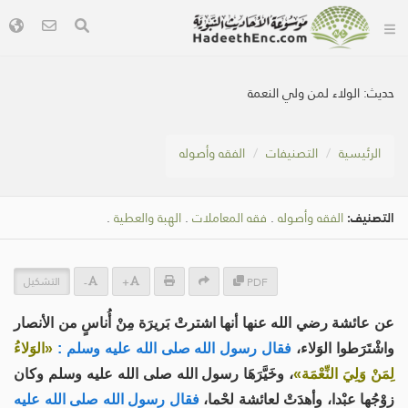
حديث:
الولاء لمن ولي النعمة
الرئيسية
التصنيفات
الفقه وأصوله
التصنيف:
الفقه وأصوله
.
فقه المعاملات
.
الهبة والعطية
.
التشكيل
-
+
PDF
عن عائشة رضي الله عنها أنها اشترتْ بَريرَة مِنْ أُناسٍ من الأنصار
واشْتَرَطوا الوَلاء،
فقال رسول الله صلى الله عليه وسلم :
«الوَلاءُ
لِمَنْ وَلِيَ النِّعْمَة»
، وخَيَّرَهَا رسول الله صلى الله عليه وسلم وكان
زوْجُها عبْدا، وأهدَتْ لعائشة لحْما،
فقال رسول الله صلى الله عليه