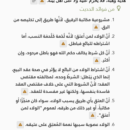
هدية وهبة، فلا يحرم عليه ولا على أهل بيته.
من فوائد الحديث
مشروعية مكاتبة الرقيق، لأنَّها طريق إلى تخليصه من
الرق.
أنَّ الولاء لمن أعتق؛ لأنَّه لُحْمة كَلُحمَة النسب، أما
اشتراطه للبائع فباطل.
أنَّ كل شرط يخالف حكم الله فهو باطل مردود، وإن
أكثر.
أنَّ اشتراط الولاء من البائع لا يؤثر في صحة عقد البيع،
إنما الذي يَبْطل: الشرطُ وحده، لمخالفته مقتضى
العقد؛ لأنَّ الشروط التي على خلاف مقتضى العقد
فاسدة بنفسها، ولكنها غير مفسدة للعقد.
أنَّ العتق بأي طريق يسبب الولاء، سواء كان منجَّزًا أو
مكاتباً، أو غير ذلك من طرقه، لعموم "الولاء لمن
أعتق".
الولاء عصوبة سببها نعمة المُعتِق على عتيقه.