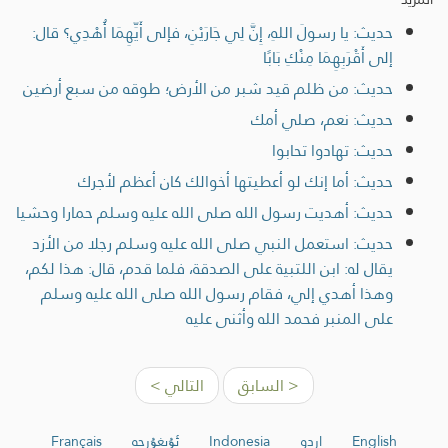
حديث: يا رسولَ اللهِ، إِنَّ لِي جَارَيْنِ، فإلى أَيِّهِمَا أُهْدِي؟ قال:
إلى أَقْرَبِهِمَا مِنْكِ بَابًا
حديث: من ظلم قيد شبر من الأرض؛ طوقه من سبع أرضين
حديث: نعم، صلي أمك
حديث: تهادوا تحابوا
حديث: أما إنك لو أعطيتها أخوالك كان أعظم لأجرك
حديث: أهديت رسول الله صلى الله عليه وسلم حمارا وحشيا
حديث: استعمل النبي صلى الله عليه وسلم رجلا من الأزد
يقال له: ابن اللتبية على الصدقة، فلما قدم، قال: هذا لكم،
وهذا أهدي إلي، فقام رسول الله صلى الله عليه وسلم
على المنبر فحمد الله وأثنى عليه
< السابق
التالي >
English
اردو
Indonesia
ئۇيغۇرچە
Français