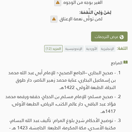
الغير بوجه من الوجوه.
لِمَنْ وَلِيَ النِّعْمَة:
لمن تولَّى نعمة الإعتاق.
عرض الترجمات
اللغة:
الإنجليزية
الأوردية
الإندونيسية
المزيد
(12)
المراجع
- صحيح البخاري –الجامع الصحيح-؛ للإمام أبي عبد الله محمد
بن إسماعيل البخاري، عناية محمد زهير الناصر، دار طوق
النجاة، الطبعة الأولى، 1422هـ.
- صحيح مسلم؛ للإمام مسلم بن الحجاج، حققه ورقمه محمد
فؤاد عبد الباقي، دار عالم الكتب، الرياض، الطبعة الأولى،
1417هـ.
- توضيح الأحكام شرح بلوغ المرام: تأليف عبد الله البسام،
مكتبة الأسدي، مكة المكرمة، الطبعة: الخامِسَة، 1423 هـ -