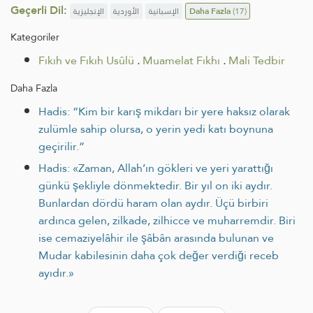
Geçerli Dil:
الإنجليزية
الأوردية
الإسبانية
Daha Fazla
(17)
Kategoriler
Fıkıh ve Fıkıh Usûlü
.
Muamelat Fıkhı
.
Mali Tedbir
Daha Fazla
Hadis: “Kim bir karış mikdarı bir yere haksız olarak
zulümle sahip olursa, o yerin yedi katı boynuna
geçirilir.”
Hadis: «Zaman, Allah’ın gökleri ve yeri yarattığı
günkü şekliyle dönmektedir. Bir yıl on iki aydır.
Bunlardan dördü haram olan aydır. Üçü birbiri
ardınca gelen, zilkade, zilhicce ve muharremdir. Biri
ise cemaziyelâhir ile şâbân arasında bulunan ve
Mudar kabilesinin daha çok değer verdiği receb
ayıdır.»