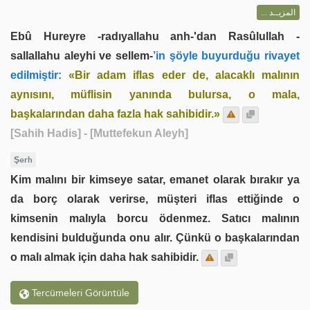
المزيــد ...
Ebû Hureyre -radıyallahu anh-'dan Rasûlullah -
sallallahu aleyhi ve sellem-
’in şöyle buyurduğu rivayet
edilmiştir:
«Bir adam iflas eder de, alacaklı malının
aynısını, müflisin yanında bulursa, o mala,
başkalarından daha fazla hak sahibidir.»
[Sahih Hadis]
- [Muttefekun Aleyh]
Şerh
Kim malını bir kimseye satar, emanet olarak bırakır ya
da borç olarak verirse, müşteri iflas ettiğinde o
kimsenin malıyla borcu ödenmez. Satıcı malının
kendisini bulduğunda onu alır. Çünkü o başkalarından
o malı almak için daha hak sahibidir.
Tercümeleri Görüntüle