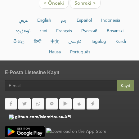
< Önceki
Sonraki >
عربي
English
اردو
Español
Indonesia
ئۇيغۇرچە
বাংলা
Français
Русский
Bosanski
සිංහල
हिन्दी
中文
فارسی
Tagalog
Kurdî
Hausa
Português
E-Posta Listesine Kayıt
Kayıt
github.com/IslamHouse-API