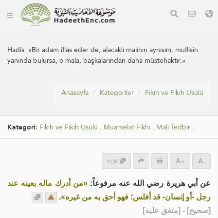
Hadis:
«Bir adam iflas eder de, alacaklı malının aynısını, müflisin
yanında bulursa, o mala, başkalarından daha müstehaktır.»
Anasayfa
Kategoriler
Fıkıh ve Fıkıh Usûlü
Kategori:
Fıkıh ve Fıkıh Usûlü
.
Muamelat Fıkhı
.
Mali Tedbir
.
PDF
+
-
عن أبي هريرة رضي الله عنه مرفوعاً:
«من أدرك ماله بعينه عند
.
رجل -أو إنسان- قد أفلس؛ فهو أحق به من غيره»
] - [متفق عليه]
صحيح
[