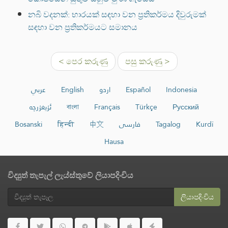
නබි වදනක්: භාරයක් සඳහා වන ප්‍රතිකර්මය දිවුරුමක්
සඳහා වන ප්‍රතිකර්මයට සමානය
< පෙර කරුණු
පසු කරුණු >
عربي
English
اردو
Español
Indonesia
ئۇيغۇرچە
বাংলা
Français
Türkçe
Русский
Bosanski
हिन्दी
中文
فارسی
Tagalog
Kurdî
Hausa
විද්‍යුත් තැපැල් ලැය්ස්තුවේ ලියාපදිංචිය
ලියාපදිංචිය