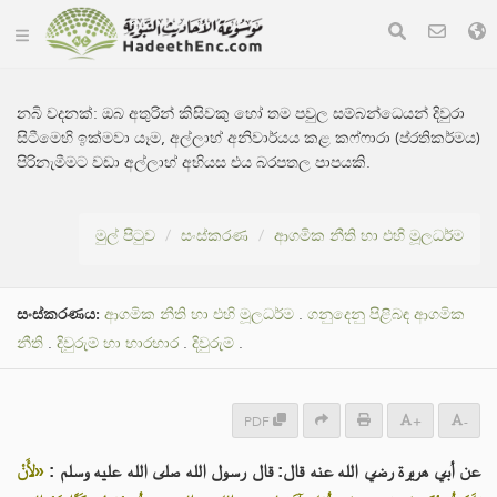
නබි වදනක්:
ඔබ අතුරින් කිසිවකු හෝ තම පවුල සම්බන්ධෙයන් දිවුරා
සිටීමෙහි ඉක්මවා යෑම, අල්ලාහ් අනිවාර්යය කළ කෆ්ෆාරා (ප්රතිකර්මය)
පිරිනැමීමට වඩා අල්ලාහ් අභියස එය බරපතල පාපයකි.
මුල් පිටුව
සංස්කරණ
ආගමික නීති හා එහි මූලධර්ම
සංස්කරණය:
ආගමික නීති හා එහි මූලධර්ම
.
ගනුදෙනු පිළිබඳ ආගමික
නීති
.
දිවුරුම් හා භාරහාර
.
දිවුරුම්
.
PDF
+
-
عن أبي هريرة رضي الله عنه قال: قال رسول الله صلى الله عليه وسلم :
«لأَنْ