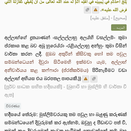
يَلَجَّ أحدُكم في يَمِينِه في أهْلِه آثَمُ له عند الله تعالى من أن يُعْطِي كَفَّارَتَهُ التي
.
فرض الله عليه»
] - [متفق عليه]
صحيح
[
المزيــد ...
අල්ලාහ්ගේ දූතයාණන් -සල්ලල්ලාහු අලය්හි වසල්ලම්- තුමා
ප්රකාශ කළ බව අබූ හුරෙය්රා -රළියල්ලාහු අන්හු- තුමා විසින්
වාර්තා කරන ලදී.
((ඔබ අතුරින් කිසිවකු හෝ තම පවුල
සම්බන්ධෙයන් දිවුරා සිටීමෙහි ඉක්මවා යෑම, අල්ලාහ්
අනිවාර්යය කළ කෆ්ෆාරා (ප්රතිකර්මය)
පිරිනැමීමට වඩා
අල්ලාහ් අභියස එය බරපතල පාපයකි.))
[පූර්ව සාධක සහිත හදීසයකි]
- [බුහාරි හා මුස්ලිම් හි වාර්තා වී
ඇත]
විවරණය
හදීසයේ තේරුම: මුස්ලිම්වරයකු තම පවුල හා බැඳුණු කරුණක්
සම්බන්ධයෙන් දිවුරුමක් කර ඇත්නම්, ඔවුහු ද පීඩාවට පත් වී,
තමන් කළ දිවුරුමෙන් නැවත හැරීමක් නොවන්නේ නම් ඔහු