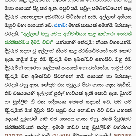
මහා පාපයක් සිදු කර ඇත. පසුව තම පවුල සම්බන්ධයෙන් කළ
දිවුරුම නොසළකා අඛණ්ඩව සිටින්නේ නම්, අල්ලාහ් අභියස
ඔහුට මහා පාපයක් වේ.
එනම්:
මහත් පාපයක් මෙන්ම බරපතල
වරදකි.
"අල්ලාහ් ඔහු වෙත අනිවාර්යය කළ කෆ්ෆාරා හෙවත්
ප්රතිකර්මය දීමට වඩා"
යන්නෙහි තේරුම: නියත වශයෙන්ම
දිවුරුම සඳහා වූ අල්ලාහ් නියම කළ ප්රතිකර්මයන් නම් කොට
ඇත. නමුත් ඔහු එම දිවුරුම මත අඛණ්ඩව නොසිට. ඔහු එම
දිවුරුමින් හැරෙන කල්තාක් පාපයක් නොවන්නේය. නමුත් එම
දිවුරුම මත අඛණ්ඩව සිටින්නේ නම් පාපයක් හා බරපතල
වරදක් වනු ඇත. හේතුව එය පවුලට පීඩා ගෙන දෙන බැවිනි.
එම විෂයයෙහි අල්ලාහ් පුළුල් භාවයක් ඇති කොට ඇත. බුහාරි
හා මුස්ලිම් හි එන හදීසයක මෙසේ සඳහන් වේ. ඔබ යම්
දිවුරුමක් මත් දිවුරා සිට පසුව එය නොවන ඊට වඩා යහපත්
දෙයක් දුටුවෙහි නම් එම යහපත ගෙන එනු. ඔබේ දිවුරුමට
ප්රතිකර්මයක් කරනු. ඉමාම් නවවි සතු මුස්ලිම්හි විග්රහය
(11/123)
ෆත්හුල් බාරී
(11/519)
මිර්කාතුල් මෆාතිහ්
(6/2239)