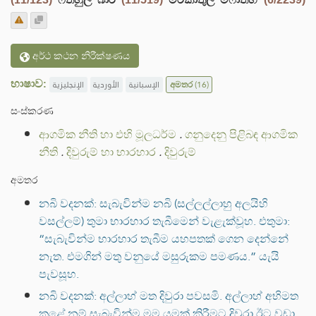
අර්ථ කථන නිරීක්ෂණය
භාෂාව:
الإنجليزية
الأوردية
الإسبانية
අමතර
(16)
සංස්කරණ
ආගමික නීති හා එහි මූලධර්ම
.
ගනුදෙනු පිළිබඳ ආගමික
නීති
.
දිවුරුම් හා භාරහාර
.
දිවුරුම්
අමතර
නබි වදනක්: සැබැවින්ම නබි (සල්ලල්ලාහු අලයිහි
වසල්ලම්) තුමා භාරහාර තැබීමෙන් වැළැක්වූහ. එතුමා:
“සැබැවින්ම භාරහාර තැබීම යහපතක් ගෙන දෙන්නේ
නැත. එමගින් මතු වනුයේ මසුරුකම පමණය.” යැයි
පැවසූහ.
නබි වදනක්: අල්ලාහ් මත දිවුරා පවසමි. අල්ලාහ් අභිමත
කළේ නම් සැබැවින්ම මම යමක් කිරීමට දිවුරා ඊට වඩා