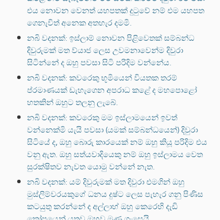
එය නොවන වෙනත් යහපතක් දුටුවේ නම් එම යහපත
ගෙනැවිත් අනෙක අතහැර දමමි.
නබි වදනක්: ඉස්ලාම් නොවන පිළිවෙතක් සම්බන්ධ
දිවුරුමක් මත ව්යාජ ලෙස උවමනාවෙන්ම දිවුරා
සිටින්නේ ද ඔහු පවසා සිටි පරිදිම වන්නේය.
නබි වදනක්: කවරෙකු භූමියෙන් වියතක තරම්
ප්රමාණයක් ඩැහැගෙන අපරාධ කළේ ද මහපොළෝ
හතකින් ඔහුට තලනු ලැබේ.
නබි වදනක්: කවරෙකු මම ඉස්ලාමයෙන් ඉවත්
වන්නෙක්මි යැයි පවසා (යමක් සම්බන්ධයෙන්) දිවුරා
සිටියේ ද, ඔහු බොරු කාරයෙක් නම් ඔහු කියූ පරිදිම එය
වනු ඇත. ඔහු සත්යවාදියෙකු නම් ඔහු ඉස්ලාමය වෙත
සුරක්ෂිතව නැවත යොමු වන්නේ නැත.
නබි වදනක්: යම් දිවුරුමක් මත දිවුරා එමගින් ඔහු
මුස්ලිම්වරයකුගේ ධනය දුෂ්ට ලෙස පැහැර ගනු පිණිස
කටයුතු කරන්නේ ද අල්ලාහ් ඔහු කෙරෙහි දැඩි
කෝපයෙන් යුතුව ඔහුව මුණ ගැසෙයි