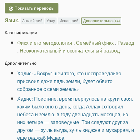
Показать переводы
Язык:
Английский
Урду
Испанский
Дополнительно
(14)
Классификации
Фикх и его методология
.
Семейный фикх
.
Развод
.
Неокончательный и окончательный развод
Дополнительно
Хадис: «Вокруг шеи того, кто несправедливо
присвоил даже пядь земли, будет обвито
собранное с семи земель»
Хадис: Поистине, время вернулось на круги своя,
каким было оно в день, когда Аллах сотворил
небеса и землю: в году двенадцать месяцев, из
них четыре — заповедные. Три следуют друг за
другом — зу-ль-кы‘да, зу-ль-хиджжа и мухаррам, и
ещё раджаб Мудара