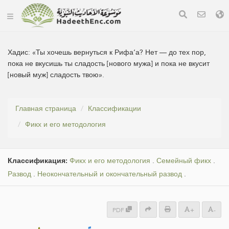
Хадис:
«Ты хочешь вернуться к Рифа‘а? Нет — до тех пор,
пока не вкусишь ты сладость [нового мужа] и пока не вкусит
[новый муж] сладость твою».
Главная страница
Классификации
Фикх и его методология
Классификация:
Фикх и его методология
.
Семейный фикх
.
Развод
.
Неокончательный и окончательный развод
.
PDF
+
-