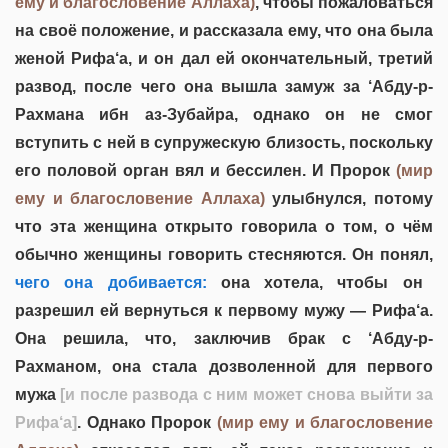
ему и благословение Аллаха)
, чтобы пожаловаться
на своё положение, и рассказала ему, что она была
женой Рифа‘а, и он дал ей окончательный, третий
развод, после чего она вышла замуж за ‘Абду-р-
Рахмана ибн аз-Зубайра, однако он не смог
вступить с ней в супружескую близость, поскольку
его половой орган вял и бессилен. И Пророк
(мир
ему и благословение Аллаха)
улыбнулся, потому
что эта женщина открыто говорила о том, о чём
обычно женщины говорить стесняются. Он понял,
чего она добивается:
она хотела, чтобы он
разрешил ей вернуться к первому мужу — Рифа‘а.
Она решила, что, заключив брак с ‘Абду-р-
Рахманом, она стала дозволенной для первого
мужа
[и после развода с ним может снова выйти за
Рифа‘а]
. Однако Пророк
(мир ему и благословение