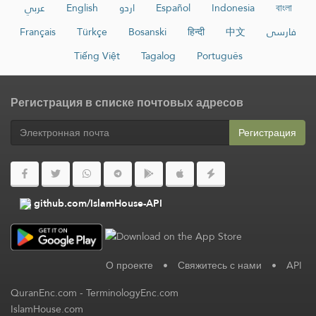
عربي
English
اردو
Español
Indonesia
বাংলা
Français
Türkçe
Bosanski
हिन्दी
中文
فارسی
Tiếng Việt
Tagalog
Português
Регистрация в списке почтовых адресов
Регистрация
github.com/IslamHouse-API
О проекте
•
Свяжитесь с нами
•
API
QuranEnc.com
-
TerminologyEnc.com
IslamHouse.com