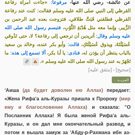
عن عائشة- رضي الله عنها-
مرفوعاً:
«جاءت امرأة رفاعة
القرظي إلى النبي صلى الله عليه وسلم فقالت: كنت عند رفاعة
القرظي فطلقني فَبَتَّ طلاقي، فتزوجت بعده عبد الرحمن بن
الزَّبير، وإنما معه مثل هُدْبَةِ الثَّوْبِ،
فتبسم رسول الله صلى الله
عليه وسلم وقال:
أتريدين أن ترجعي إلى رفاعة؟ لا، حتى تَذُوقي
عُسَيْلَتَهُ، ويذوق عُسَيْلَتَكِ،
قالت:
وأبو بكر عنده، وخالد بن سعيد
بالباب ينتظر أن يؤذن له،
فنادى:
يا أبا بكر،
ألا تسمع إلى هذه:
ما
.
تَجْهَرُ به عند رسول الله صلى الله عليه وسلم »
] - [متفق عليه]
صحيح
[
المزيــد ...
‘Аиша
(да будет доволен ею Аллах)
передает:
«Жена Рифа‘а аль-Куразы пришла к Пророку
(мир
ему и благословение Аллаха)
и сказала: “О
Посланник Аллаха! Я была женой Рифа‘а аль-
Куразы, и он дал мне окончательный развод, и
потом я вышла замуж за ‘Абду-р-Рахмана ибн аз-