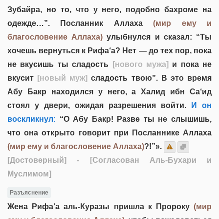
Зубайра, но то, что у него, подобно бахроме на
одежде…”. Посланник Аллаха
(мир ему и
благословение Аллаха)
улыбнулся и сказал: “Ты
хочешь вернуться к Рифа‘а? Нет — до тех пор, пока
не вкусишь ты сладость
[нового мужа]
и пока не
вкусит
[новый муж]
сладость твою”. В это время
Абу Бакр находился у него, а Халид ибн Са‘ид
стоял у двери, ожидая разрешения войти.
И он
воскликнул:
“О Абу Бакр! Разве ты не слышишь,
что она открыто говорит при Посланнике Аллаха
(мир ему и благословение Аллаха)
?!”».
[Достоверный]
- [Согласован Аль-Бухари и
Муслимом]
Разъяснение
Жена Рифа‘а аль-Куразы пришла к Пророку
(мир